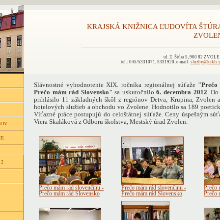
KRAJSKÁ KNIŽNICA ĽUDOVÍTA ŠTÚR
ZVOLE
ul. Ľ. Štúra 5, 960 82 ZVOL
tel.: 045/5331071, 5331920, e-mail:
sluzby@kskls.
Slávnostné vyhodnotenie XIX. ročníka regionálnej súťaže
"Prečo
Prečo mám rád Slovensko"
sa uskutočnilo
6. decembra 2012
. Do
prihlásilo 11 základných škôl z regiónov Detva, Krupina, Zvolen 
hotelových služieb a obchodu vo Zvolene. Hodnotilo sa 189 poetick
Víťazné práce postupujú do celoštátnej súťaže. Ceny úspešným sú
Viera Skaláková z Odboru školstva, Mestský úrad Zvolen.
ĽOV
CE
 2
Prečo mám rád slovenčinu -
Prečo mám rád slovenčinu -
Prečo 
Prečo mám rád Slovensko
Prečo mám rád Slovensko
Prečo 