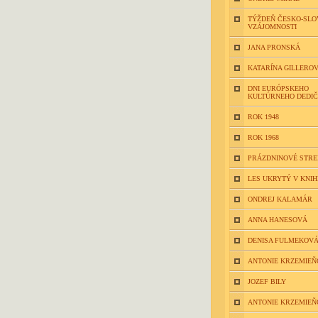
TÝŽDEŇ ČESKO-SLO
VZÁJOMNOSTI
JANA PRONSKÁ
KATARÍNA GILLERO
DNI EURÓPSKEHO
KULTÚRNEHO DEDI
ROK 1948
ROK 1968
PRÁZDNINOVÉ STR
LES UKRYTÝ V KNIH
ONDREJ KALAMÁR
ANNA HANESOVÁ
DENISA FULMEKOV
ANTONIE KRZEMIEŇ
JOZEF BILY
ANTONIE KRZEMIEŇ