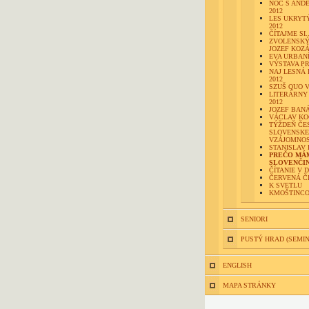
NOC S AND
2012
LES UKRYTÝ
2012
ČÍTAJME SI..
ZVOLENSK
JOZEF KOZ
EVA URBAN
VÝSTAVA P
NAJ LESNÁ 
2012
SZUŠ QUO V
LITERÁRNY
2012
JOZEF BAN
VÁCLAV KO
TÝŽDEŇ ČE
SLOVENSKE
VZÁJOMNOST
STANISLAV
PREČO MÁ
SLOVENČI
ČÍTANIE V 
ČERVENÁ Č
K SVETLU
KMOŠTINCO
SENIORI
PUSTÝ HRAD (SEMI
ENGLISH
MAPA STRÁNKY