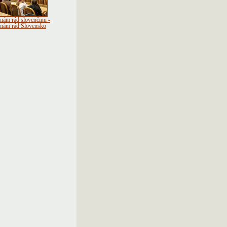
mám rád slovenčinu -
mám rád Slovensko