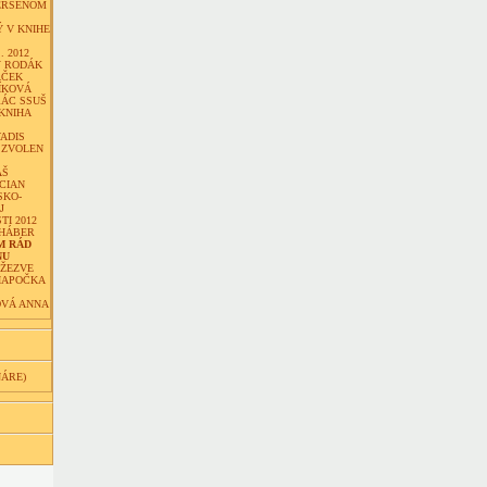
ERSENOM
 V KNIHE
. 2012
Ý RODÁK
ÁČEK
ÍKOVÁ
RÁC SSUŠ
KNIHA
ADIS
 ZVOLEN
ÁŠ
CIAN
SKO-
J
I 2012
 HÁBER
M RÁD
NU
DŽEZVE
IAPOČKA
VÁ ANNA
NÁRE)