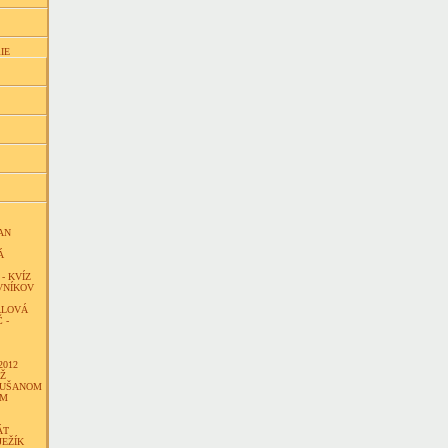
IE
AN
Á
- KVÍZ
VNÍKOV
ALOVÁ
 -
2012
ÁŽ
DUŠANOM
OM
ÁT
JEŽÍK