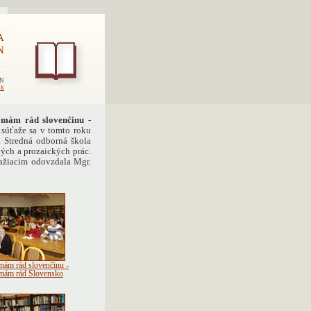
A
N
EN
sk
 mám rád slovenčinu -
 súťaže sa v tomto roku
a Stredná odborná škola
ých a prozaických prác.
ťažiacim odovzdala Mgr.
mám rád slovenčinu -
mám rád Slovensko