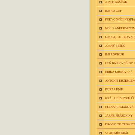
JOZEF KAŠČÁK
IMPRO CUP
PODVODNÍCI NESPIA
NOC S ANDERSENOM
DROGY, TO TEDA NIE
JOHNY PEŤKO
IMPROVIZUJ!
DEŇ KNIHOVNÍKOV 2
ERIKA JARKOVSKÁ
ANTONIE KRZEMIE
BURZA KNÍH
KRÁĽ DETSKÝCH ČI
ELENA HIPMANOVÁ
JARNÉ PRÁZDNINY
DROGY, TO TEDA NIE
VLADIMÍR KRÁL