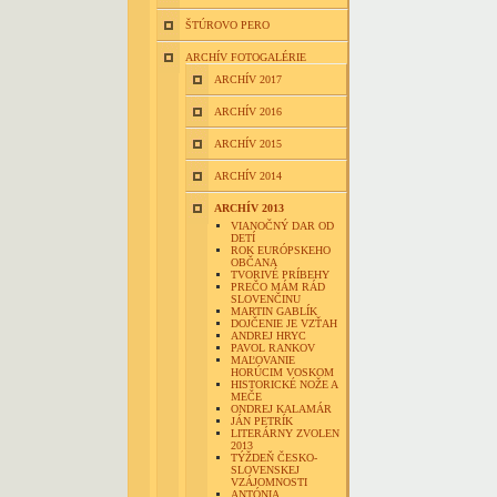
ŠTÚROVO PERO
ARCHÍV FOTOGALÉRIE
ARCHÍV 2017
ARCHÍV 2016
ARCHÍV 2015
ARCHÍV 2014
ARCHÍV 2013
VIANOČNÝ DAR OD
DETÍ
ROK EURÓPSKEHO
OBČANA
TVORIVÉ PRÍBEHY
PREČO MÁM RÁD
SLOVENČINU
MARTIN GABLÍK
DOJČENIE JE VZŤAH
ANDREJ HRYC
PAVOL RANKOV
MAĽOVANIE
HORÚCIM VOSKOM
HISTORICKÉ NOŽE A
MEČE
ONDREJ KALAMÁR
JÁN PETRÍK
LITERÁRNY ZVOLEN
2013
TÝŽDEŇ ČESKO-
SLOVENSKEJ
VZÁJOMNOSTI
ANTÓNIA