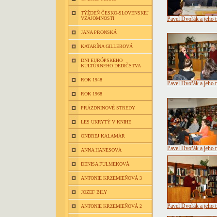
TÝŽDEŇ ČESKO-SLOVENSKEJ
VZÁJOMNOSTI
Pavel Dvořák a jeho 
JANA PRONSKÁ
KATARÍNA GILLEROVÁ
DNI EURÓPSKEHO
KULTÚRNEHO DEDIČSTVA
ROK 1948
Pavel Dvořák a jeho 
ROK 1968
PRÁZDNINOVÉ STREDY
LES UKRYTÝ V KNIHE
ONDREJ KALAMÁR
Pavel Dvořák a jeho 
ANNA HANESOVÁ
DENISA FULMEKOVÁ
ANTONIE KRZEMIEŇOVÁ 3
JOZEF BILY
Pavel Dvořák a jeho 
ANTONIE KRZEMIEŇOVÁ 2