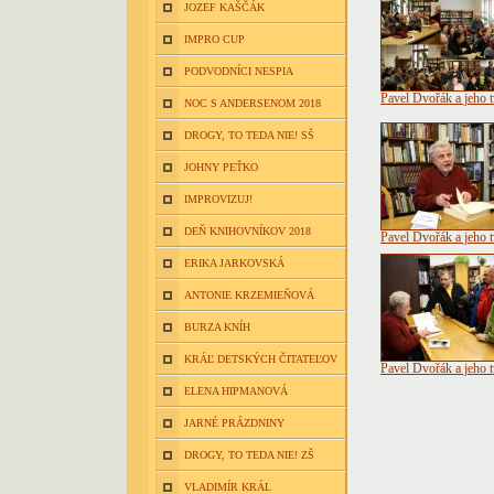
JOZEF KAŠČÁK
IMPRO CUP
PODVODNÍCI NESPIA
Pavel Dvořák a jeho 
NOC S ANDERSENOM 2018
DROGY, TO TEDA NIE! SŠ
JOHNY PEŤKO
IMPROVIZUJ!
DEŇ KNIHOVNÍKOV 2018
Pavel Dvořák a jeho 
ERIKA JARKOVSKÁ
ANTONIE KRZEMIEŇOVÁ
BURZA KNÍH
KRÁĽ DETSKÝCH ČITATEĽOV
Pavel Dvořák a jeho 
ELENA HIPMANOVÁ
JARNÉ PRÁZDNINY
DROGY, TO TEDA NIE! ZŠ
VLADIMÍR KRÁL