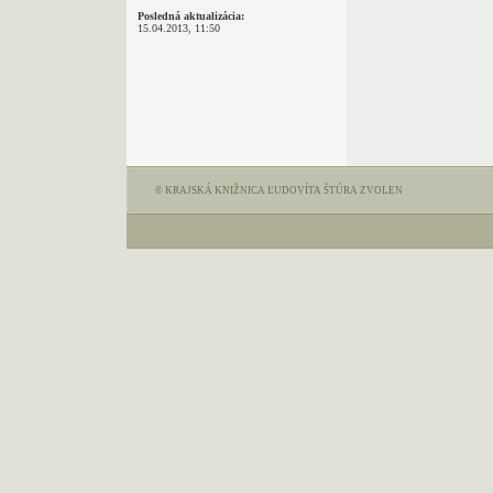
Posledná aktualizácia:
15.04.2013, 11:50
© KRAJSKÁ KNIŽNICA ĽUDOVÍTA ŠTÚRA ZVOLEN