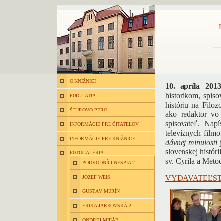
O KNIŽNICI
10. apríla 2013
historikom, spis
PODUJATIA
históriu na Filoz
ŠTÚROVO PERO
ako redaktor vo
spisovateľ. Napí
INFORMÁCIE PRE ČITATEĽOV
televíznych filmo
INFORMÁCIE PRE KNIŽNICE
dávnej minulosti
j
slovenskej históri
FOTOGALÉRIA
sv. Cyrila a Meto
PODVODNÍCI NESPIA 2
VYDAVATEĽS
JOZEF WEIS
GUSTÁV MURÍN
ERIKA JARKOVSKÁ 2
ONDREJ MIHÁĽ