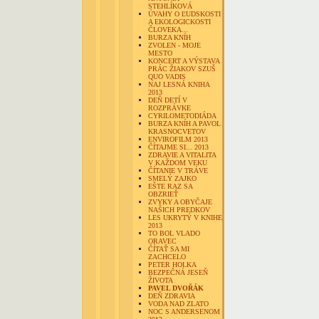
STEHLÍKOVÁ
ÚVAHY O ĽUDSKOSTI
A EKOLOGICKOSTI
ČLOVEKA...
BURZA KNÍH
ZVOLEN - MOJE
MESTO
KONCERT A VÝSTAVA
PRÁC ŽIAKOV SZUŠ
QUO VADIS
NAJ LESNÁ KNIHA
2013
DEŇ DETÍ V
ROZPRÁVKE
CYRILOMETODIÁDA
BURZA KNÍH A PAVOL
KRASNOCVETOV
ENVIROFILM 2013
ČÍTAJME SI... 2013
ZDRAVIE A VITALITA
V KAŽDOM VEKU
ČÍTANIE V TRÁVE
SMELÝ ZAJKO
EŠTE RAZ SA
OBZRIEŤ
ZVYKY A OBYČAJE
NAŠICH PREDKOV
LES UKRYTÝ V KNIHE
2013
TO BOL VLADO
ORAVEC
ČÍTAŤ SA MI
ZACHCELO
PETER HOLKA
BEZPEČNÁ JESEŇ
ŽIVOTA
PAVEL DVOŘÁK
DEŇ ZDRAVIA
VODA NAD ZLATO
NOC S ANDERSENOM