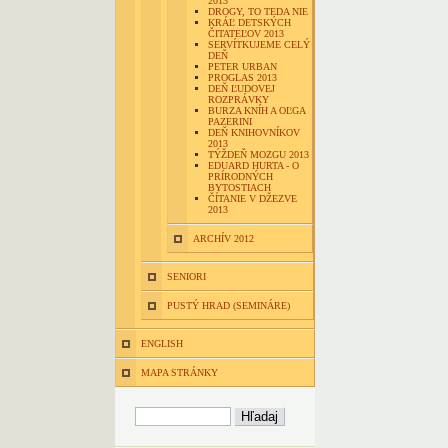
2013
DROGY, TO TEDA NIE
KRÁĽ DETSKÝCH
ČITATEĽOV 2013
SERVÍTKUJEME CELÝ
DEŇ
PETER URBAN
PROGLAS 2013
DEŇ ĽUDOVEJ
ROZPRÁVKY
BURZA KNÍH A OĽGA
PAZERINI
DEŇ KNIHOVNÍKOV
2013
TÝŽDEŇ MOZGU 2013
EDUARD HURTA - O
PRÍRODNÝCH
BYTOSTIACH
ČÍTANIE V DŽEZVE
2013
ARCHÍV 2012
SENIORI
PUSTÝ HRAD (SEMINÁRE)
ENGLISH
MAPA STRÁNKY