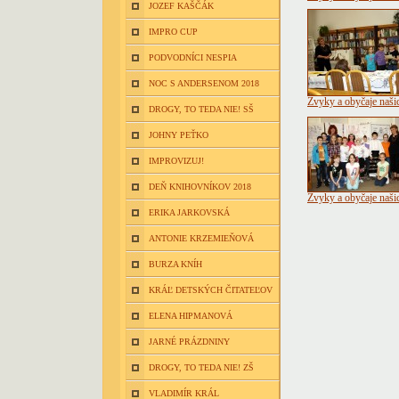
JOZEF KAŠČÁK
IMPRO CUP
PODVODNÍCI NESPIA
NOC S ANDERSENOM 2018
Zvyky a obyčaje naši
DROGY, TO TEDA NIE! SŠ
JOHNY PEŤKO
IMPROVIZUJ!
DEŇ KNIHOVNÍKOV 2018
Zvyky a obyčaje naši
ERIKA JARKOVSKÁ
ANTONIE KRZEMIEŇOVÁ
BURZA KNÍH
KRÁĽ DETSKÝCH ČITATEĽOV
ELENA HIPMANOVÁ
JARNÉ PRÁZDNINY
DROGY, TO TEDA NIE! ZŠ
VLADIMÍR KRÁL