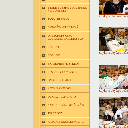
TÝŽDEŇ ČESKO-SLOVENSKEJ
VZÁJOMNOSTI
Zvyky a obyčaje naši
JANA PRONSKÁ
KATARÍNA GILLEROVÁ
DNI EURÓPSKEHO
KULTÚRNEHO DEDIČSTVA
ROK 1948
Zvyky a obyčaje naši
ROK 1968
PRÁZDNINOVÉ STREDY
LES UKRYTÝ V KNIHE
ONDREJ KALAMÁR
ANNA HANESOVÁ
Zvyky a obyčaje naši
DENISA FULMEKOVÁ
ANTONIE KRZEMIEŇOVÁ 3
JOZEF BILY
ANTONIE KRZEMIEŇOVÁ 2
Zvyky a obyčaje naši