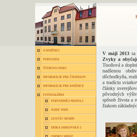
O KNIŽNICI
V máji 2013
sa 
Zvyky a obyčaj
PODUJATIA
Tisoňová a doplni
ŠTÚROVO PERO
nadšenou obdiv
dôchodkyňa, real
INFORMÁCIE PRE ČITATEĽOV
a tradíciu sviatk
INFORMÁCIE PRE KNIŽNICE
články uverejňov
pôvodných výšivi
FOTOGALÉRIA
spôsob života a r
PODVODNÍCI NESPIA 2
žiakom základnýc
JOZEF WEIS
GUSTÁV MURÍN
ERIKA JARKOVSKÁ 2
ONDREJ MIHÁĽ