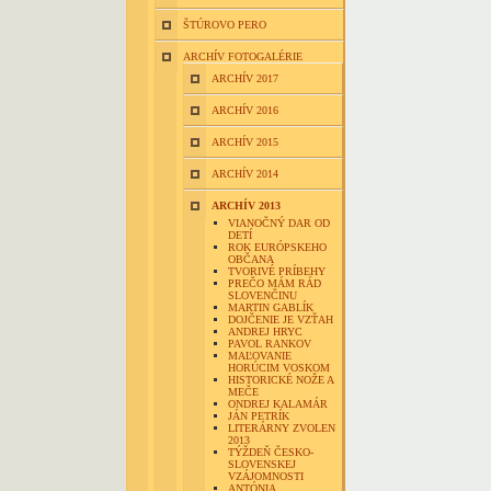
ŠTÚROVO PERO
ARCHÍV FOTOGALÉRIE
ARCHÍV 2017
ARCHÍV 2016
ARCHÍV 2015
ARCHÍV 2014
ARCHÍV 2013
VIANOČNÝ DAR OD
DETÍ
ROK EURÓPSKEHO
OBČANA
TVORIVÉ PRÍBEHY
PREČO MÁM RÁD
SLOVENČINU
MARTIN GABLÍK
DOJČENIE JE VZŤAH
ANDREJ HRYC
PAVOL RANKOV
MAĽOVANIE
HORÚCIM VOSKOM
HISTORICKÉ NOŽE A
MEČE
ONDREJ KALAMÁR
JÁN PETRÍK
LITERÁRNY ZVOLEN
2013
TÝŽDEŇ ČESKO-
SLOVENSKEJ
VZÁJOMNOSTI
ANTÓNIA