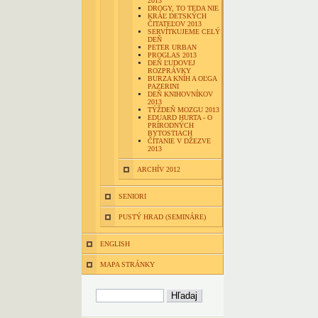
2013
DROGY, TO TEDA NIE
KRÁĽ DETSKÝCH
ČITATEĽOV 2013
SERVÍTKUJEME CELÝ
DEŇ
PETER URBAN
PROGLAS 2013
DEŇ ĽUDOVEJ
ROZPRÁVKY
BURZA KNÍH A OĽGA
PAZERINI
DEŇ KNIHOVNÍKOV
2013
TÝŽDEŇ MOZGU 2013
EDUARD HURTA - O
PRÍRODNÝCH
BYTOSTIACH
ČÍTANIE V DŽEZVE
2013
ARCHÍV 2012
SENIORI
PUSTÝ HRAD (SEMINÁRE)
ENGLISH
MAPA STRÁNKY