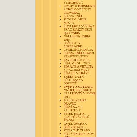
STEHLÍKOVÁ
ÚVAHY O ĽUDSKOSTI
A EKOLOGICKOSTI
ČLOVEKA...
BURZA KNÍH
ZVOLEN - MOJE
MESTO
KONCERT A VÝSTAVA
PRÁC ŽIAKOV SZUŠ
QUO VADIS
NAJ LESNÁ KNIHA
2013
DEŇ DETÍ V
ROZPRÁVKE
CYRILOMETODIÁDA
BURZA KNÍH A PAVOL
KRASNOCVETOV
ENVIROFILM 2013
ČÍTAJME SI... 2013
ZDRAVIE A VITALITA
V KAŽDOM VEKU
ČÍTANIE V TRÁVE
SMELÝ ZAJKO
EŠTE RAZ SA
OBZRIEŤ
ZVYKY A OBYČAJE
NAŠICH PREDKOV
LES UKRYTÝ V KNIHE
2013
TO BOL VLADO
ORAVEC
ČÍTAŤ SA MI
ZACHCELO
PETER HOLKA
BEZPEČNÁ JESEŇ
ŽIVOTA
PAVEL DVOŘÁK
DEŇ ZDRAVIA
VODA NAD ZLATO
NOC S ANDERSENOM