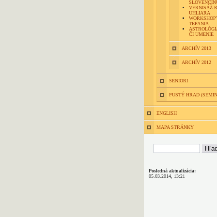
SLOVENČINU
VERNISÁŽ 
UHLIARA
WORKSHOP
TEPANIA
ASTROLÓGIA
ČI UMENIE
ARCHÍV 2013
ARCHÍV 2012
SENIORI
PUSTÝ HRAD (SEMI
ENGLISH
MAPA STRÁNKY
Posledná aktualizácia:
05.03.2014, 13:21