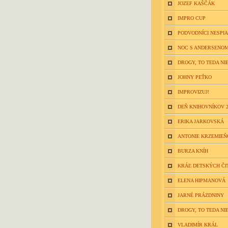
JOZEF KAŠČÁK
IMPRO CUP
PODVODNÍCI NESPIA
NOC S ANDERSENOM
DROGY, TO TEDA NIE
JOHNY PEŤKO
IMPROVIZUJ!
DEŇ KNIHOVNÍKOV 2
ERIKA JARKOVSKÁ
ANTONIE KRZEMIE
BURZA KNÍH
KRÁĽ DETSKÝCH ČI
ELENA HIPMANOVÁ
JARNÉ PRÁZDNINY
DROGY, TO TEDA NIE
VLADIMÍR KRÁL