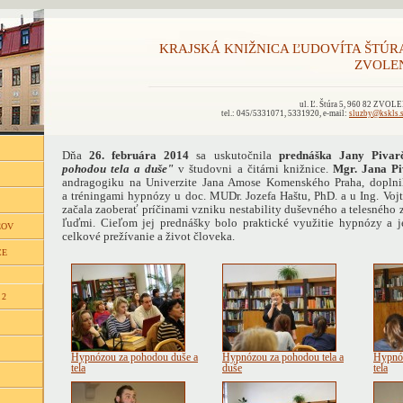
KRAJSKÁ KNIŽNICA ĽUDOVÍTA ŠTÚR
ZVOLE
ul. Ľ. Štúra 5, 960 82 ZVOL
tel.: 045/5331071, 5331920, e-mail:
sluzby@kskls.
Dňa
26. februára 2014
sa uskutočnila
prednáška Jany Pivar
pohodou tela a duše"
v študovni a čitárni knižnice.
Mgr. Jana P
andragogiku na Univerzite Jana Amose Komenského Praha, doplnil
a tréningami hypnózy u doc. MUDr. Jozefa Haštu, PhD. a u Ing. Vojt
začala zaoberať príčinami vzniku nestability duševného a telesného
ľuďmi. Cieľom jej prednášky bolo praktické využitie hypnózy a j
ĽOV
celkové prežívanie a život človeka.
CE
 2
Hypnózou za pohodou duše a
Hypnózou za pohodou tela a
Hypnóz
tela
duše
tela