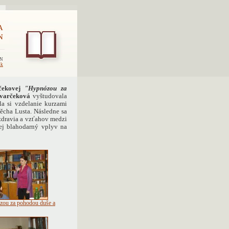
A
N
EN
sk
čekovej
"Hypnózou za
ivarčeková
vyštudovala
a si vzdelanie kurzami
ěcha Lusta. Následne sa
 zdravia a vzťahov medzi
ej blahodarný vplyv na
ou za pohodou duše a