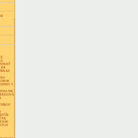
IE
KÝ
KÁ
INNOSŤ
 ZA
ELA I
PKO
ZOBOR
ZDNINY V
TEDA NIE
TEKEĽOVÁ
A
VNÍKOV
A
EFČÍK
ČEK
VENÁK
KÝCH
Á