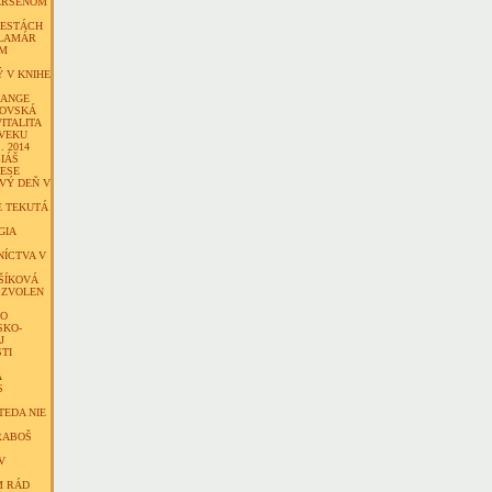
ERSENOM
CESTÁCH
ALAMÁR
EM
 V KNIHE
LANGE
KOVSKÁ
VITALITA
VEKU
. 2014
IÁŠ
LESE
VÝ DEŇ V
E TEKUTÁ
GIA
ÍCTVA V
ŠÍKOVÁ
 ZVOLEN
KO
SKO-
J
TI
Á
S
TEDA NIE
RABOŠ
V
M RÁD