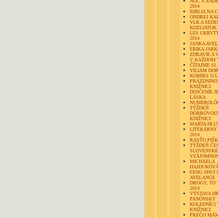
NOC S AND
2014
BIBLIA NA 
ONDREJ K
VLK A SED
KOZLIATOK
LES UKRYTÝ
2014
JANKA AVE
ERIKA JAR
ZDRAVIE A 
V KAŽDOM 
ČÍTAJME SI..
VILIAM DOB
KOMIKS O 
PRÁZDNINO
KNIŽNICI
DOJČENIE J
LÁSKA
NUMEROLÓ
TÝŽDEŇ
DOBROVOĽN
KNIŽNICI
MARTA HLU
LITERÁRNY
2014
RASŤO PIŠ
TÝŽDEŇ ČE
SLOVENSKE
VZÁJOMNOS
MICHAELA
HAJDUKOV
FENG SHUI 
AVELANGE
DROGY, TO 
2014
VÝSTAVA H
PANÓNSKY
KOLEDNÍCI 
KNIŽNICI
PREČO MÁ