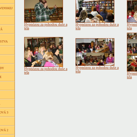
VENSKEJ
Hypnózou za pohodou duše a
Hypnózou za pohodou duše a
Hypnóz
tela
tela
tela
VÁ
ČSTVA
Hypnózou za pohodou duše a
EDY
Hypnózou za pohodou duše a
tela
tela
Hypnóz
E
tela
Á
OVÁ 3
OVÁ 2