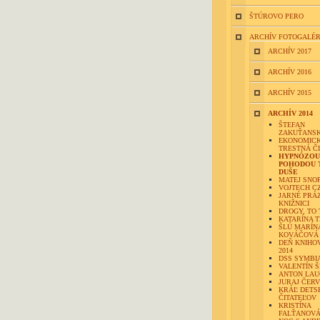
ŠTÚROVO PERO
ARCHÍV FOTOGALÉR
ARCHÍV 2017
ARCHÍV 2016
ARCHÍV 2015
ARCHÍV 2014
ŠTEFAN
ZAKUŤANS
EKONOMIC
TRESTNÁ Č
HYPNÓZOU
POHODOU T
DUŠE
MATEJ SNO
VOJTECH C
JARNÉ PRÁ
KNIŽNICI
DROGY, TO 
KATARÍNA 
ŠLÚ MARÍN
KOVÁČOVÁ
DEŇ KNIHO
2014
DSS SYMBI
VALENTÍN Š
ANTON LAU
JURAJ ČER
KRÁĽ DETS
ČITATEĽOV
KRISTÍNA
FALŤANOV