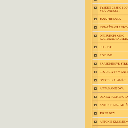
TÝŽDEŇ ČESKO-SLO
VZÁJOMNOSTI
JANA PRONSKÁ
KATARÍNA GILLERO
DNI EURÓPSKEHO
KULTÚRNEHO DEDI
ROK 1948
ROK 1968
PRÁZDNINOVÉ STR
LES UKRYTÝ V KNIH
ONDREJ KALAMÁR
ANNA HANESOVÁ
DENISA FULMEKOV
ANTONIE KRZEMIEŇ
JOZEF BILY
ANTONIE KRZEMIEŇ