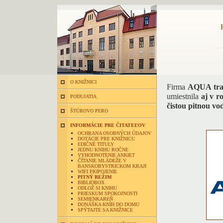
O KNIŽNICI
Firma
AQUA trad
umiestnila
aj v 
PODUJATIA
čistou pitnou vo
ŠTÚROVO PERO
INFORMÁCIE PRE ČITATEĽOV
OCHRANA OSOBNÝCH ÚDAJOV
DOTÁCIE PRE KNIŽNICU
EDIČNÉ TITULY
JEDNU KNIHU ROČNE
VYHODNOTENIE ANKIET
ČÍTANIE MLÁDEŽE V
BANSKOBYSTRICKOM KRAJI
WIFI PRIPOJENIE
PITNÝ REŽIM
BIBLIOBOX
ODLOŽ SI KNIHU
PRIESKUM SPOKOJNOSTI
SEMIENKAREŇ
DONÁŠKA KNÍH DO DOMU
SPÝTAJTE SA KNIŽNICE