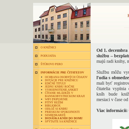
O KNIŽNICI
Od 1. decembra 
službu – bezpla
PODUJATIA
majú radi knihy, 
ŠTÚROVO PERO
Službu môžu vy
INFORMÁCIE PRE ČITATEĽOV
ľudia s obmedze
OCHRANA OSOBNÝCH ÚDAJOV
DOTÁCIE PRE KNIŽNICU
mali byť registro
EDIČNÉ TITULY
JEDNU KNIHU ROČNE
čitatelia vyplni
VYHODNOTENIE ANKIET
ČÍTANIE MLÁDEŽE V
kníh bude kniž
BANSKOBYSTRICKOM KRAJI
mesiaci v čase o
WIFI PRIPOJENIE
PITNÝ REŽIM
BIBLIOBOX
ODLOŽ SI KNIHU
Viac informácií:
PRIESKUM SPOKOJNOSTI
SEMIENKAREŇ
DONÁŠKA KNÍH DO DOMU
SPÝTAJTE SA KNIŽNICE