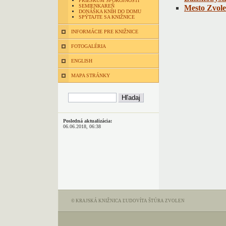
PRIESKUM SPOKOJNOSTI
SEMIENKAREŇ
Mesto Zvol
DONÁŠKA KNÍH DO DOMU
SPÝTAJTE SA KNIŽNICE
INFORMÁCIE PRE KNIŽNICE
FOTOGALÉRIA
ENGLISH
MAPA STRÁNKY
Posledná aktualizácia:
06.06.2018, 06:38
© KRAJSKÁ KNIŽNICA ĽUDOVÍTA ŠTÚRA ZVOLEN