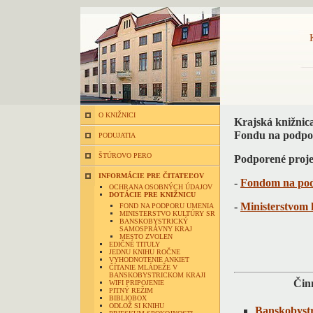
O KNIŽNICI
Krajská knižnica
Fondu na podpor
PODUJATIA
ŠTÚROVO PERO
Podporené proje
INFORMÁCIE PRE ČITATEĽOV
-
Fondom na po
OCHRANA OSOBNÝCH ÚDAJOV
DOTÁCIE PRE KNIŽNICU
-
Ministerstvom 
FOND NA PODPORU UMENIA
MINISTERSTVO KULTÚRY SR
BANSKOBYSTRICKÝ
SAMOSPRÁVNY KRAJ
MESTO ZVOLEN
EDIČNÉ TITULY
JEDNU KNIHU ROČNE
VYHODNOTENIE ANKIET
ČÍTANIE MLÁDEŽE V
BANSKOBYSTRICKOM KRAJI
Čin
WIFI PRIPOJENIE
PITNÝ REŽIM
BIBLIOBOX
ODLOŽ SI KNIHU
Banskobystr