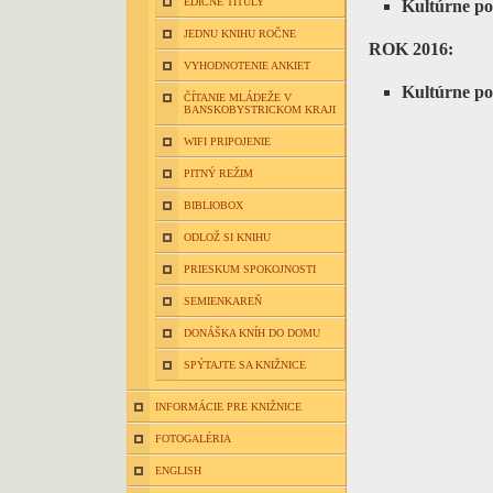
EDIČNÉ TITULY
Kultúrne p
JEDNU KNIHU ROČNE
ROK 2016:
VYHODNOTENIE ANKIET
Kultúrne p
ČÍTANIE MLÁDEŽE V
BANSKOBYSTRICKOM KRAJI
WIFI PRIPOJENIE
PITNÝ REŽIM
BIBLIOBOX
ODLOŽ SI KNIHU
PRIESKUM SPOKOJNOSTI
SEMIENKAREŇ
DONÁŠKA KNÍH DO DOMU
SPÝTAJTE SA KNIŽNICE
INFORMÁCIE PRE KNIŽNICE
FOTOGALÉRIA
ENGLISH