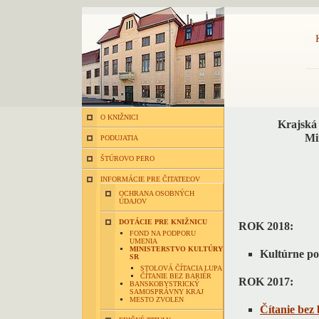
O KNIŽNICI
Krajská 
Mi
PODUJATIA
ŠTÚROVO PERO
INFORMÁCIE PRE ČITATEĽOV
OCHRANA OSOBNÝCH
ÚDAJOV
DOTÁCIE PRE KNIŽNICU
ROK 2018:
FOND NA PODPORU
UMENIA
MINISTERSTVO KULTÚRY
Kultúrne p
SR
STOLOVÁ ČÍTACIA LUPA
ČÍTANIE BEZ BARIÉR
ROK 2017:
BANSKOBYSTRICKÝ
SAMOSPRÁVNY KRAJ
MESTO ZVOLEN
Čítanie bez 