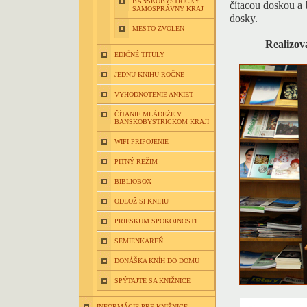
BANSKOBYSTRICKÝ
čítacou doskou a
SAMOSPRÁVNY KRAJ
dosky.
MESTO ZVOLEN
Realizov
EDIČNÉ TITULY
JEDNU KNIHU ROČNE
VYHODNOTENIE ANKIET
ČÍTANIE MLÁDEŽE V
BANSKOBYSTRICKOM KRAJI
WIFI PRIPOJENIE
PITNÝ REŽIM
BIBLIOBOX
ODLOŽ SI KNIHU
PRIESKUM SPOKOJNOSTI
SEMIENKAREŇ
DONÁŠKA KNÍH DO DOMU
SPÝTAJTE SA KNIŽNICE
INFORMÁCIE PRE KNIŽNICE