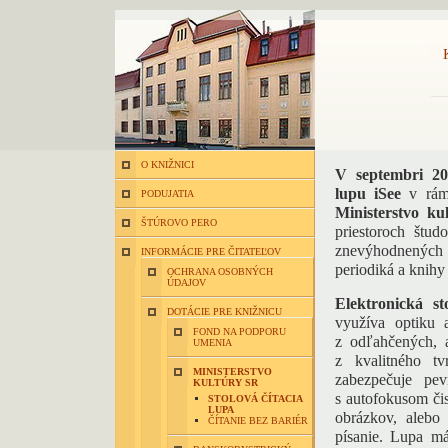
O KNIŽNICI
V septembri 20
lupu iSee
v rám
PODUJATIA
Ministerstvo k
ŠTÚROVO PERO
priestoroch štud
znevýhodnených
INFORMÁCIE PRE ČITATEĽOV
periodiká a knihy 
OCHRANA OSOBNÝCH
ÚDAJOV
Elektronická st
DOTÁCIE PRE KNIŽNICU
využíva optiku 
FOND NA PODPORU
z odľahčených, 
UMENIA
z kvalitného tv
MINISTERSTVO
zabezpečuje pev
KULTÚRY SR
s autofokusom čis
STOLOVÁ ČÍTACIA
LUPA
obrázkov, alebo
ČÍTANIE BEZ BARIÉR
písanie. Lupa má