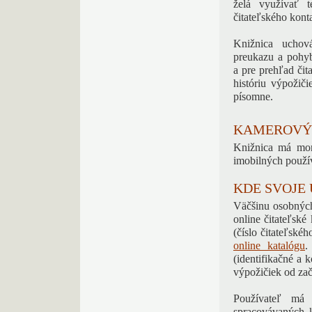
želá využívať t
čitateľského kont
Knižnica uchová
preukazu a pohybe
a pre prehľad čita
históriu výpožič
písomne.
KAMEROVÝ 
Knižnica má mon
imobilných použí
KDE SVOJE 
Väčšinu osobných
online čitateľské
(číslo čitateľsk
online katalógu
.
(identifikačné a 
výpožičiek od zači
Používateľ má