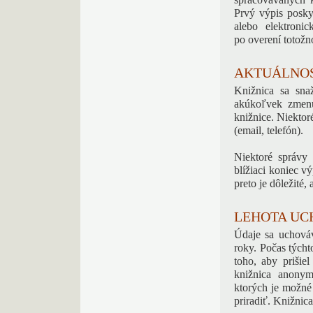
spracovávaných k
Prvý výpis posky
alebo elektronic
po overení totožno
AKTUÁLNOS
Knižnica sa sna
akúkoľvek zmenu
knižnice. Niektor
(email, telefón).
Niektoré správy 
blížiaci koniec v
preto je dôležité,
LEHOTA UC
Údaje sa uchováv
roky. Počas týcht
toho, aby prišiel
knižnica anonym
ktorých je možné 
priradiť. Knižnica