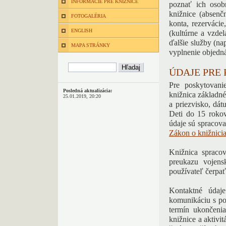
INFORMÁCIE PRE KNIŽNICE
poznať ich osob
knižnice (absenč
FOTOGALÉRIA
konta, rezervácie
ENGLISH
(kultúrne a vzdel
ďalšie služby (n
MAPA STRÁNKY
vyplnenie objedn
ÚDAJE PRE
Pre poskytovani
Posledná aktualizácia:
knižnica základné
25.01.2019, 20:20
a priezvisko, dát
Deti do 15 rokov
údaje sú spracova
Zákon o knižnicia
Knižnica spraco
preukazu vojens
používateľ čerpa
Kontaktné údaje
komunikáciu s po
termín ukončeni
knižnice a aktivi