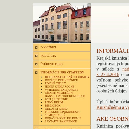
O KNIŽNICI
INFORMÁCI
PODUJATIA
Krajská knižnica 
registrovaných p
ŠTÚROVO PERO
v súlade s
na
INFORMÁCIE PRE ČITATEĽOV
z 27.4.2016
o oc
OCHRANA OSOBNÝCH ÚDAJOV
voľnom pohybe 
DOTÁCIE PRE KNIŽNICU
EDIČNÉ TITULY
(všeobecné naria
JEDNU KNIHU ROČNE
VYHODNOTENIE ANKIET
osobných údajov 
ČÍTANIE MLÁDEŽE V
BANSKOBYSTRICKOM KRAJI
WIFI PRIPOJENIE
Úplná informáci
PITNÝ REŽIM
BIBLIOBOX
Knižničnému a vý
ODLOŽ SI KNIHU
PRIESKUM SPOKOJNOSTI
SEMIENKAREŇ
AKÉ OSOBN
DONÁŠKA KNÍH DO DOMU
SPÝTAJTE SA KNIŽNICE
Knižnica poskyt