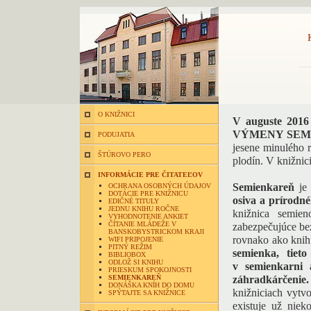
O KNIŽNICI
V auguste 2016
VÝMENY SEMIENO
PODUJATIA
jesene minulého 
ŠTÚROVO PERO
plodín. V knižnic
INFORMÁCIE PRE ČITATEĽOV
Semienkareň
je 
OCHRANA OSOBNÝCH ÚDAJOV
DOTÁCIE PRE KNIŽNICU
osiva a prírodn
EDIČNÉ TITULY
JEDNU KNIHU ROČNE
knižnica semie
VYHODNOTENIE ANKIET
ČÍTANIE MLÁDEŽE V
zabezpečujúce bez
BANSKOBYSTRICKOM KRAJI
rovnako ako kni
WIFI PRIPOJENIE
PITNÝ REŽIM
semienka, tiet
BIBLIOBOX
ODLOŽ SI KNIHU
v semienkarni
PRIESKUM SPOKOJNOSTI
SEMIENKAREŇ
záhradkárčenie.
DONÁŠKA KNÍH DO DOMU
knižniciach vytv
SPÝTAJTE SA KNIŽNICE
existuje už nie