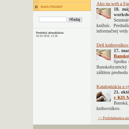
Ako na web a Fa
MAPA STRÁNKY
18. má
works
Seminár
knižníc. Predná
informačnej vedy
Posledná aktualizácia:
26.03.2018, 13:36
Deň knihovníkov
17. ma
Banskob
Spolku 
Banskobystrický
záštitou predse
Katalogizácia a
21. okt
v KIS 
Banská, 
knihovníkov.
<< Predchádzajúca str