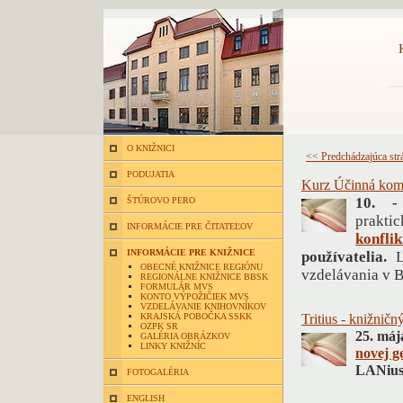
O KNIŽNICI
<< Predchádzajúca str
PODUJATIA
Kurz Účinná kom
10. -
ŠTÚROVO PERO
praktic
INFORMÁCIE PRE ČITATEĽOV
konfli
INFORMÁCIE PRE KNIŽNICE
používatelia.
OBECNÉ KNIŽNICE REGIÓNU
vzdelávania v B
REGIONÁLNE KNIŽNICE BBSK
FORMULÁR MVS
KONTO VÝPOŽIČIEK MVS
VZDELÁVANIE KNIHOVNÍKOV
KRAJSKÁ POBOČKA SSKK
Tritius - knižnič
OZPK SR
25. máj
GALÉRIA OBRÁZKOV
LINKY KNIŽNÍC
novej g
LANius 
FOTOGALÉRIA
ENGLISH