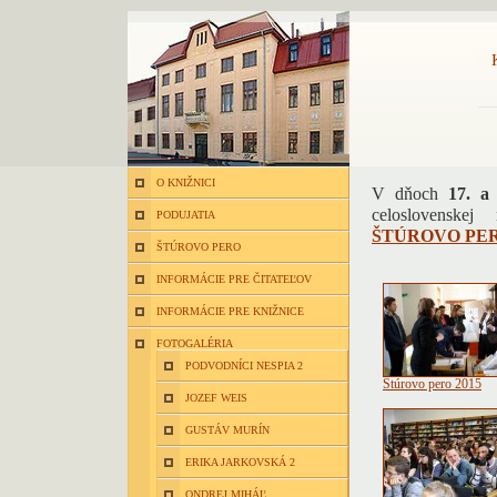
O KNIŽNICI
V dňoch
17. a
celoslovenskej
PODUJATIA
ŠTÚROVO PER
ŠTÚROVO PERO
INFORMÁCIE PRE ČITATEĽOV
INFORMÁCIE PRE KNIŽNICE
FOTOGALÉRIA
PODVODNÍCI NESPIA 2
Štúrovo pero 2015
JOZEF WEIS
GUSTÁV MURÍN
ERIKA JARKOVSKÁ 2
ONDREJ MIHÁĽ