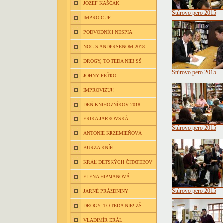
JOZEF KAŠČÁK
Štúrovo pero 2015
IMPRO CUP
PODVODNÍCI NESPIA
NOC S ANDERSENOM 2018
DROGY, TO TEDA NIE! SŠ
Štúrovo pero 2015
JOHNY PEŤKO
IMPROVIZUJ!
DEŇ KNIHOVNÍKOV 2018
ERIKA JARKOVSKÁ
Štúrovo pero 2015
ANTONIE KRZEMIEŇOVÁ
BURZA KNÍH
KRÁĽ DETSKÝCH ČITATEĽOV
ELENA HIPMANOVÁ
Štúrovo pero 2015
JARNÉ PRÁZDNINY
DROGY, TO TEDA NIE! ZŠ
VLADIMÍR KRÁL