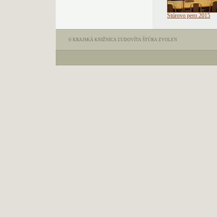
Štúrovo pero 2015
© KRAJSKÁ KNIŽNICA ĽUDOVÍTA ŠTÚRA ZVOLEN