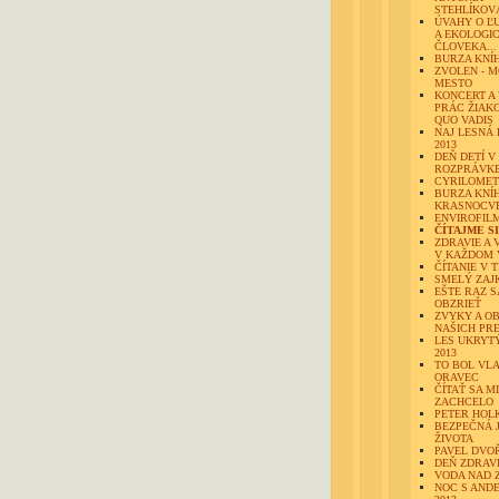
STEHLÍKOV
ÚVAHY O Ľ
A EKOLOGI
ČLOVEKA...
BURZA KNÍ
ZVOLEN - M
MESTO
KONCERT A
PRÁC ŽIAK
QUO VADIS
NAJ LESNÁ 
2013
DEŇ DETÍ V
ROZPRÁVK
CYRILOMET
BURZA KNÍH
KRASNOCV
ENVIROFILM
ČÍTAJME SI.
ZDRAVIE A 
V KAŽDOM 
ČÍTANIE V 
SMELÝ ZAJ
EŠTE RAZ S
OBZRIEŤ
ZVYKY A O
NAŠICH PR
LES UKRYTÝ
2013
TO BOL VL
ORAVEC
ČÍTAŤ SA MI
ZACHCELO
PETER HOL
BEZPEČNÁ 
ŽIVOTA
PAVEL DVO
DEŇ ZDRAV
VODA NAD 
NOC S AND