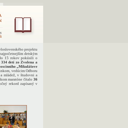
A
N
EN
sk
celoslovenského projektu
e najpočetnejším detským
do 15 rokov pokúsili o
o
334 detí
zo Zvolena a
oscinniho „Mikulášove
cinkom, vedúcim Odboru
i a mládež, v študovni a
ľskom maratóne čítalo
36
ročný rekord zapísaný v