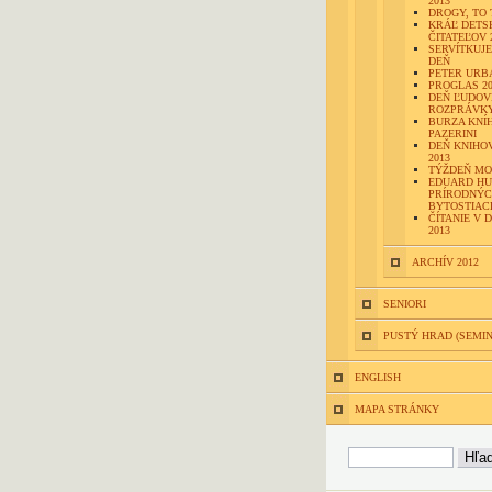
2013
DROGY, TO 
KRÁĽ DETS
ČITATEĽOV 
SERVÍTKUJ
DEŇ
PETER URB
PROGLAS 20
DEŇ ĽUDOV
ROZPRÁVK
BURZA KNÍH
PAZERINI
DEŇ KNIHO
2013
TÝŽDEŇ MO
EDUARD HUR
PRÍRODNÝ
BYTOSTIAC
ČÍTANIE V 
2013
ARCHÍV 2012
SENIORI
PUSTÝ HRAD (SEMI
ENGLISH
MAPA STRÁNKY