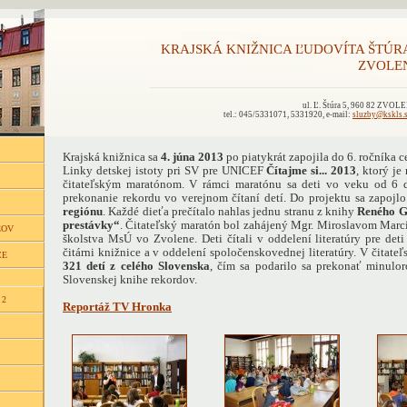
KRAJSKÁ KNIŽNICA ĽUDOVÍTA ŠTÚR
ZVOLE
ul. Ľ. Štúra 5, 960 82 ZVOL
tel.: 045/5331071, 5331920, e-mail:
sluzby@kskls.
Krajská knižnica sa
4. júna 2013
po piatykrát zapojila do 6. ročníka 
Linky detskej istoty pri SV pre UNICEF
Čítajme si... 2013
, ktorý j
čitateľským maratónom. V rámci maratónu sa deti vo veku od 6 
prekonanie rekordu vo verejnom čítaní detí. Do projektu sa zapojl
regiónu
. Každé dieťa prečítalo nahlas jednu stranu z knihy
Reného G
prestávky“
.
Čitateľský maratón bol zahájený Mgr. Miroslavom Mar
ĽOV
školstva MsÚ vo Zvolene. Deti čítali v oddelení literatúry pre det
čitárni knižnice a v oddelení spoločenskovednej literatúry. V čitate
CE
321 detí z celého Slovenska
, čím sa podarilo sa prekonať minulo
Slovenskej knihe rekordov.
 2
Reportáž TV Hronka