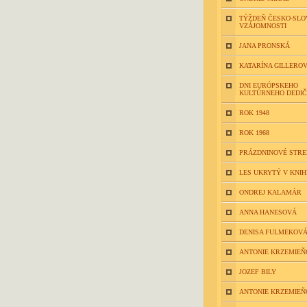
TÝŽDEŇ ČESKO-SLO
VZÁJOMNOSTI
JANA PRONSKÁ
KATARÍNA GILLERO
DNI EURÓPSKEHO
KULTÚRNEHO DEDI
ROK 1948
ROK 1968
PRÁZDNINOVÉ STR
LES UKRYTÝ V KNIH
ONDREJ KALAMÁR
ANNA HANESOVÁ
DENISA FULMEKOV
ANTONIE KRZEMIEŇ
JOZEF BILY
ANTONIE KRZEMIEŇ