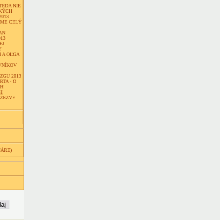
TEDA NIE
KÝCH
2013
EME CELÝ
AN
13
EJ
Y
 A OĽGA
VNÍKOV
ZGU 2013
TA - O
CH
H
DŽEZVE
NÁRE)