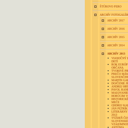
ŠTÚROVO PERO
ARCHÍV FOTOGALÉR
ARCHÍV 2017
ARCHÍV 2016
ARCHÍV 2015
ARCHÍV 2014
ARCHÍV 2013
VIANOČNÝ 
DETÍ
ROK EURÓP
OBČANA
TVORIVÉ P
PREČO MÁ
SLOVENČIN
MARTIN GA
DOJČENIE J
ANDREJ HR
PAVOL RAN
MAĽOVANIE
HORÚCIM 
HISTORICKÉ
MEČE
ONDREJ K
JÁN PETRÍK
LITERÁRNY
2013
TÝŽDEŇ ČE
SLOVENSKE
VZÁJOMNOS
ANTÓNIA