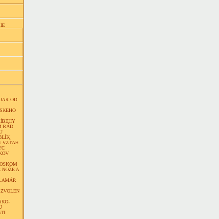
IE
DAR OD
SKEHO
RÍBEHY
M RÁD
U
BLÍK
E VZŤAH
YC
KOV
VOSKOM
 NOŽE A
ALAMÁR
 ZVOLEN
SKO-
J
TI