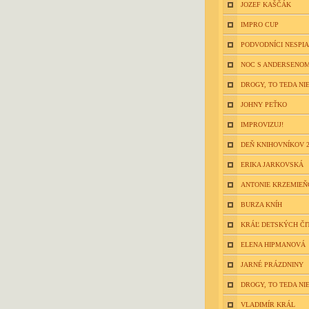
JOZEF KAŠČÁK
IMPRO CUP
PODVODNÍCI NESPIA
NOC S ANDERSENOM
DROGY, TO TEDA NIE
JOHNY PEŤKO
IMPROVIZUJ!
DEŇ KNIHOVNÍKOV 2
ERIKA JARKOVSKÁ
ANTONIE KRZEMIE
BURZA KNÍH
KRÁĽ DETSKÝCH ČI
ELENA HIPMANOVÁ
JARNÉ PRÁZDNINY
DROGY, TO TEDA NIE
VLADIMÍR KRÁL