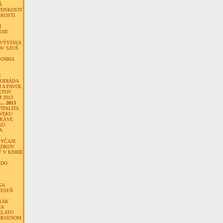
Á
UDSKOSTI
CKOSTI
H
OJE
 VÝSTAVA
OV SZUŠ
KNIHA
E
ODIÁDA
 A PAVOL
ETOV
 2013
.. 2013
VITALITA
VEKU
TRÁVE
KO
A
BYČAJE
EDKOV
 V KNIHE
ADO
KA
JESEŇ
ŘÁK
IA
ZLATO
ERSENOM