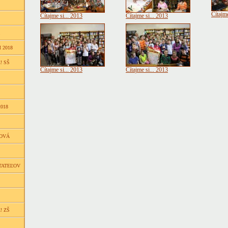
Čítajme
Čítajme si... 2013
Čítajme si... 2013
 2018
! SŠ
Čítajme si... 2013
Čítajme si... 2013
018
ŇOVÁ
TATEĽOV
! ZŠ