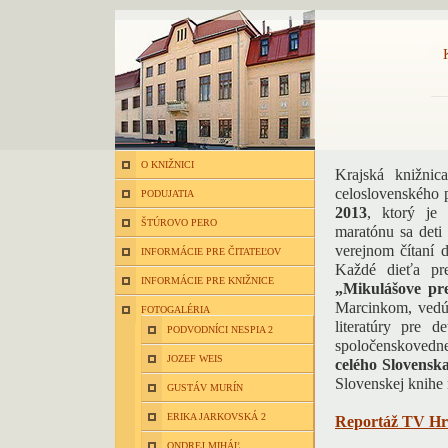
O KNIŽNICI
Krajská knižni
celoslovenského 
PODUJATIA
2013
, ktorý je
ŠTÚROVO PERO
maratónu sa deti
verejnom čítaní 
INFORMÁCIE PRE ČITATEĽOV
Každé dieťa pr
INFORMÁCIE PRE KNIŽNICE
„Mikulášove pr
Marcinkom, vedúc
FOTOGALÉRIA
literatúry pre 
PODVODNÍCI NESPIA 2
spoločenskovedne
JOZEF WEIS
celého Slovensk
Slovenskej knihe
GUSTÁV MURÍN
ERIKA JARKOVSKÁ 2
Reportáž TV H
ONDREJ MIHÁĽ