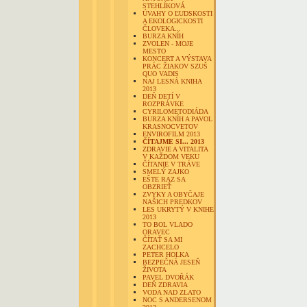
STEHLÍKOVÁ
ÚVAHY O ĽUDSKOSTI
A EKOLOGICKOSTI
ČLOVEKA...
BURZA KNÍH
ZVOLEN - MOJE
MESTO
KONCERT A VÝSTAVA
PRÁC ŽIAKOV SZUŠ
QUO VADIS
NAJ LESNÁ KNIHA
2013
DEŇ DETÍ V
ROZPRÁVKE
CYRILOMETODIÁDA
BURZA KNÍH A PAVOL
KRASNOCVETOV
ENVIROFILM 2013
ČÍTAJME SI... 2013
ZDRAVIE A VITALITA
V KAŽDOM VEKU
ČÍTANIE V TRÁVE
SMELÝ ZAJKO
EŠTE RAZ SA
OBZRIEŤ
ZVYKY A OBYČAJE
NAŠICH PREDKOV
LES UKRYTÝ V KNIHE
2013
TO BOL VLADO
ORAVEC
ČÍTAŤ SA MI
ZACHCELO
PETER HOLKA
BEZPEČNÁ JESEŇ
ŽIVOTA
PAVEL DVOŘÁK
DEŇ ZDRAVIA
VODA NAD ZLATO
NOC S ANDERSENOM