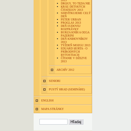
2013
DROGY, TO TEDA NIE
KRÁĽ DETSKÝCH
ČITATEĽOV 2013
SERVÍTKUJEME CELÝ
DEŇ
PETER URBAN
PROGLAS 2013
DEŇ ĽUDOVEJ
ROZPRÁVKY
BURZA KNÍH A OĽGA
PAZERINI
DEŇ KNIHOVNÍKOV
2013
TÝŽDEŇ MOZGU 2013
EDUARD HURTA - O
PRÍRODNÝCH
BYTOSTIACH
ČÍTANIE V DŽEZVE
2013
ARCHÍV 2012
SENIORI
PUSTÝ HRAD (SEMINÁRE)
ENGLISH
MAPA STRÁNKY