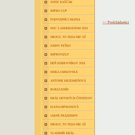
JOZEF KAŠČÁK
IMPRO CUP
PODVODNÍCI NESPIA
<< Predchádzajúci
NOC S ANDERSENOM 2018
DROGY, TO TEDA NIE! SŠ
JOHNY PEŤKO
IMPROVIZUJ!
DEŇ KNIHOVNÍKOV 2018
ERIKA JARKOVSKÁ
ANTONIE KRZEMIEŇOVÁ
BURZA KNÍH
KRÁĽ DETSKÝCH ČITATEĽOV
ELENA HIPMANOVÁ
JARNÉ PRÁZDNINY
DROGY, TO TEDA NIE! ZŠ
VLADIMÍR KRÁL