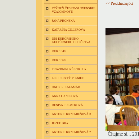
<< Predchádzajúci
TÝŽDEŇ ČESKO-SLOVENSKEJ
VZÁJOMNOSTI
JANA PRONSKÁ
KATARÍNA GILLEROVÁ
DNI EURÓPSKEHO
KULTÚRNEHO DEDIČSTVA
ROK 1948
ROK 1968
PRÁZDNINOVÉ STREDY
LES UKRYTÝ V KNIHE
ONDREJ KALAMÁR
ANNA HANESOVÁ
DENISA FULMEKOVÁ
ANTONIE KRZEMIEŇOVÁ 3
JOZEF BILY
ANTONIE KRZEMIEŇOVÁ 2
Čítajme si... 2