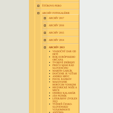
ŠTÚROVO PERO
ARCHÍV FOTOGALÉRIE
ARCHÍV 2017
ARCHÍV 2016
ARCHÍV 2015
ARCHÍV 2014
ARCHÍV 2013
VIANOČNÝ DAR OD
DETÍ
ROK EURÓPSKEHO
OBČANA
TVORIVÉ PRÍBEHY
PREČO MÁM RÁD
SLOVENČINU
MARTIN GABLÍK
DOJČENIE JE VZŤAH
ANDREJ HRYC
PAVOL RANKOV
MAĽOVANIE
HORÚCIM VOSKOM
HISTORICKÉ NOŽE A
MEČE
ONDREJ KALAMÁR
JÁN PETRÍK
LITERÁRNY ZVOLEN
2013
TÝŽDEŇ ČESKO-
SLOVENSKEJ
VZÁJOMNOSTI
ANTÓNIA