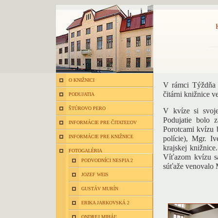
O KNIŽNICI
V rámci Týždňa 
čitárni knižnice 
PODUJATIA
ŠTÚROVO PERO
V kvíze si svoje
Podujatie bolo 
INFORMÁCIE PRE ČITATEĽOV
Porotcami kvízu b
INFORMÁCIE PRE KNIŽNICE
polície), Mgr. 
krajskej knižnice
FOTOGALÉRIA
Víťazom kvízu sa
PODVODNÍCI NESPIA 2
súťaže venovalo 
JOZEF WEIS
GUSTÁV MURÍN
ERIKA JARKOVSKÁ 2
ONDREJ MIHÁĽ