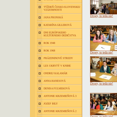
TÝŽDEŇ ČESKO-SLOVENSKEJ
VZÁJOMNOSTI
Drogy, to teda nie!
JANA PRONSKÁ
KATARÍNA GILLEROVÁ
DNI EURÓPSKEHO
KULTÚRNEHO DEDIČSTVA
ROK 1948
ROK 1968
Drogy, to teda nie!
PRÁZDNINOVÉ STREDY
LES UKRYTÝ V KNIHE
ONDREJ KALAMÁR
ANNA HANESOVÁ
Drogy, to teda nie!
DENISA FULMEKOVÁ
ANTONIE KRZEMIEŇOVÁ 3
JOZEF BILY
ANTONIE KRZEMIEŇOVÁ 2
Drogy, to teda nie!