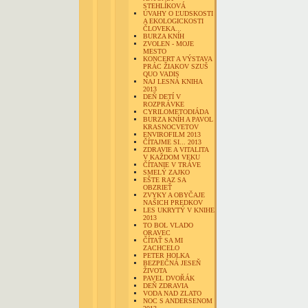
STEHLÍKOVÁ
ÚVAHY O ĽUDSKOSTI
A EKOLOGICKOSTI
ČLOVEKA...
BURZA KNÍH
ZVOLEN - MOJE
MESTO
KONCERT A VÝSTAVA
PRÁC ŽIAKOV SZUŠ
QUO VADIS
NAJ LESNÁ KNIHA
2013
DEŇ DETÍ V
ROZPRÁVKE
CYRILOMETODIÁDA
BURZA KNÍH A PAVOL
KRASNOCVETOV
ENVIROFILM 2013
ČÍTAJME SI... 2013
ZDRAVIE A VITALITA
V KAŽDOM VEKU
ČÍTANIE V TRÁVE
SMELÝ ZAJKO
EŠTE RAZ SA
OBZRIEŤ
ZVYKY A OBYČAJE
NAŠICH PREDKOV
LES UKRYTÝ V KNIHE
2013
TO BOL VLADO
ORAVEC
ČÍTAŤ SA MI
ZACHCELO
PETER HOLKA
BEZPEČNÁ JESEŇ
ŽIVOTA
PAVEL DVOŘÁK
DEŇ ZDRAVIA
VODA NAD ZLATO
NOC S ANDERSENOM