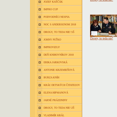
JOZEF KAŠČÁK
IMPRO CUP
PODVODNÍCI NESPIA
NOC S ANDERSENOM 2018
DROGY, TO TEDA NIE! SŠ
Drogy, to teda nie!
JOHNY PEŤKO
IMPROVIZUJ!
DEŇ KNIHOVNÍKOV 2018
ERIKA JARKOVSKÁ
ANTONIE KRZEMIEŇOVÁ
BURZA KNÍH
KRÁĽ DETSKÝCH ČITATEĽOV
ELENA HIPMANOVÁ
JARNÉ PRÁZDNINY
DROGY, TO TEDA NIE! ZŠ
VLADIMÍR KRÁL