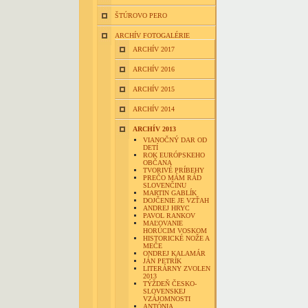
ŠTÚROVO PERO
ARCHÍV FOTOGALÉRIE
ARCHÍV 2017
ARCHÍV 2016
ARCHÍV 2015
ARCHÍV 2014
ARCHÍV 2013
VIANOČNÝ DAR OD
DETÍ
ROK EURÓPSKEHO
OBČANA
TVORIVÉ PRÍBEHY
PREČO MÁM RÁD
SLOVENČINU
MARTIN GABLÍK
DOJČENIE JE VZŤAH
ANDREJ HRYC
PAVOL RANKOV
MAĽOVANIE
HORÚCIM VOSKOM
HISTORICKÉ NOŽE A
MEČE
ONDREJ KALAMÁR
JÁN PETRÍK
LITERÁRNY ZVOLEN
2013
TÝŽDEŇ ČESKO-
SLOVENSKEJ
VZÁJOMNOSTI
ANTÓNIA