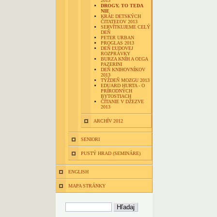
2013
DROGY, TO TEDA
NIE
KRÁĽ DETSKÝCH
ČITATEĽOV 2013
SERVÍTKUJEME CELÝ
DEŇ
PETER URBAN
PROGLAS 2013
DEŇ ĽUDOVEJ
ROZPRÁVKY
BURZA KNÍH A OĽGA
PAZERINI
DEŇ KNIHOVNÍKOV
2013
TÝŽDEŇ MOZGU 2013
EDUARD HURTA - O
PRÍRODNÝCH
BYTOSTIACH
ČÍTANIE V DŽEZVE
2013
ARCHÍV 2012
SENIORI
PUSTÝ HRAD (SEMINÁRE)
ENGLISH
MAPA STRÁNKY