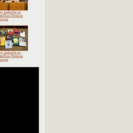
rny podvečer so
ateľkou Denisou
kovou
rny podvečer so
ateľkou Denisou
kovou