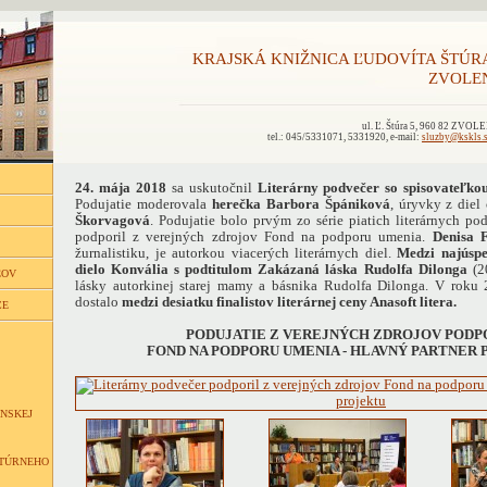
KRAJSKÁ KNIŽNICA ĽUDOVÍTA ŠTÚR
ZVOLE
ul. Ľ. Štúra 5, 960 82 ZVOL
tel.: 045/5331071, 5331920, e-mail:
sluzby@kskls.
24. mája 2018
sa uskutočnil
Literárny podvečer so spisovateľk
Podujatie moderovala
herečka Barbora Špániková
, úryvky z diel
Škorvagová
. Podujatie bolo prvým zo série piatich literárnych po
podporil z verejných zdrojov Fond na podporu umenia.
Denisa 
žurnalistiku, je autorkou viacerých literárnych diel.
Medzi najúspe
dielo Konvália s podtitulom Zakázaná láska Rudolfa Dilonga
(20
ĽOV
lásky autorkinej starej mamy a básnika Rudolfa Dilonga. V roku 
dostalo
medzi desiatku finalistov literárnej ceny Anasoft litera.
CE
PODUJATIE Z VEREJNÝCH ZDROJOV PODP
FOND NA PODPORU UMENIA - HLAVNÝ PARTNER
NSKEJ
LTÚRNEHO