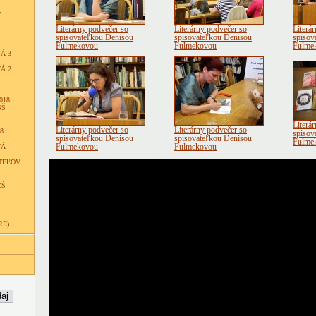
Y
Literárny podvečer so
Literárny podvečer so
Literá
spisovateľkou Denisou
spisovateľkou Denisou
spisov
Fulmekovou
Fulmekovou
Fulme
Á 3
Á 2
018
SŠ
Literá
Literárny podvečer so
Literárny podvečer so
8
spisov
spisovateľkou Denisou
spisovateľkou Denisou
Fulme
VÁ
Fulmekovou
Fulmekovou
TEĽOV
ZŠ
RE)