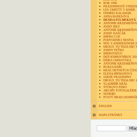
ROK 1968
PRÁZDNINOVÉ STRED
LES UKRYTÝ V KNIHE
ONDREJ KALAMÁR
ANNA HANESOVÁ
DENISA FULMEKOVÁ
ANTONIE KRZEMIEŇOV
JOZEF BILY
ANTONIE KRZEMIEŇOV
JOZEF KAŠČÁK
IMPRO CUP
PODVODNÍCI NESPIA
NOC S ANDERSENOM 2
DROGY, TO TEDA NIE! 
JOHNY PEŤKO
IMPROVIZUJ!
DEŇ KNIHOVNÍKOV 201
ERIKA JARKOVSKÁ
ANTONIE KRZEMIEŇO
BURZA KNÍH
KRÁĽ DETSKÝCH ČITA
ELENA HIPMANOVÁ
JARNÉ PRÁZDNINY
DROGY, TO TEDA NIE! 
VLADIMÍR KRÁL
ŠTÚROVO PERO
ARCHÍV FOTOGALÉRIE
SENIORI
PUSTÝ HRAD (SEMINÁ
ENGLISH
MAPA STRÁNKY