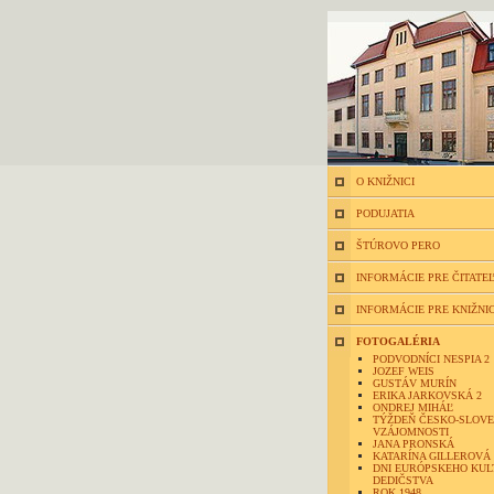
O KNIŽNICI
PODUJATIA
ŠTÚROVO PERO
INFORMÁCIE PRE ČITATE
INFORMÁCIE PRE KNIŽNI
FOTOGALÉRIA
PODVODNÍCI NESPIA 2
JOZEF WEIS
GUSTÁV MURÍN
ERIKA JARKOVSKÁ 2
ONDREJ MIHÁĽ
TÝŽDEŇ ČESKO-SLOVE
VZÁJOMNOSTI
JANA PRONSKÁ
KATARÍNA GILLEROVÁ
DNI EURÓPSKEHO KU
DEDIČSTVA
ROK 1948