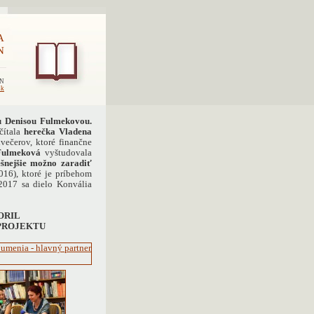
A
N
EN
sk
ou Denisou Fulmekovou.
 čítala
herečka Vladena
dvečerov, ktoré finančne
Fulmeková
vyštudovala
šnejšie možno zaradiť
16), ktoré je príbehom
2017 sa dielo Konvália
ORIL
 PROJEKTU