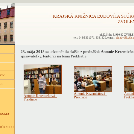
KRAJSKÁ KNIŽNICA ĽUDOVÍTA ŠTÚR
ZVOLE
ul. Ľ. Štúra 5, 960 82 ZVOL
tel.: 045/5331071, 5331920, e-mail:
sluzby@kskls.
23. mája 2018
sa uskutočnila ďalšia z prednášok
Antonie
Krzemieňo
spisovateľky, tentoraz na tému Prekliatie.
ĽOV
CE
Antonie Krzemieňová -
Antoni
Antonie Krzemieňová -
Prekliatie
Preklia
Prekliatie
NSKEJ
LTÚRNEHO