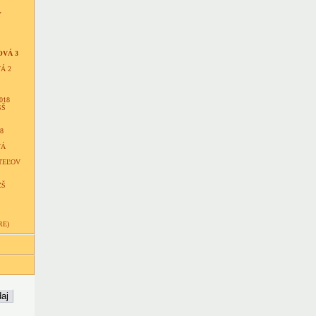
Y
OVÁ 3
Á 2
018
SŠ
8
VÁ
TEĽOV
ZŠ
RE)