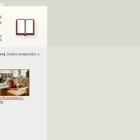
A
N
EN
sk
vej
, českej terapeutky a
e Krzemieňová -
tie