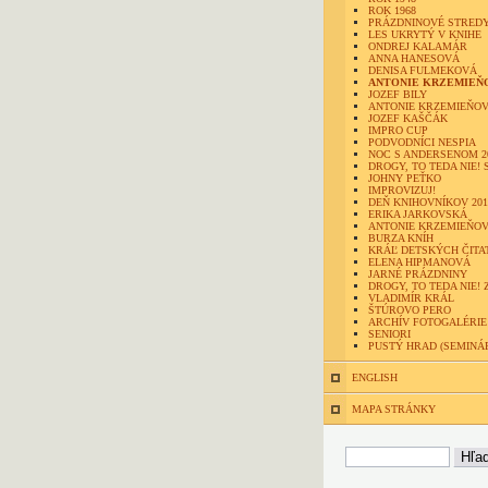
ROK 1968
PRÁZDNINOVÉ STRED
LES UKRYTÝ V KNIHE
ONDREJ KALAMÁR
ANNA HANESOVÁ
DENISA FULMEKOVÁ
ANTONIE KRZEMIEŇ
JOZEF BILY
ANTONIE KRZEMIEŇOV
JOZEF KAŠČÁK
IMPRO CUP
PODVODNÍCI NESPIA
NOC S ANDERSENOM 2
DROGY, TO TEDA NIE! 
JOHNY PEŤKO
IMPROVIZUJ!
DEŇ KNIHOVNÍKOV 201
ERIKA JARKOVSKÁ
ANTONIE KRZEMIEŇO
BURZA KNÍH
KRÁĽ DETSKÝCH ČITA
ELENA HIPMANOVÁ
JARNÉ PRÁZDNINY
DROGY, TO TEDA NIE! 
VLADIMÍR KRÁL
ŠTÚROVO PERO
ARCHÍV FOTOGALÉRIE
SENIORI
PUSTÝ HRAD (SEMINÁ
ENGLISH
MAPA STRÁNKY