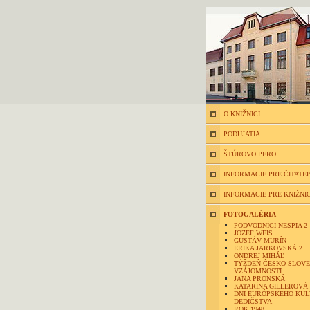
O KNIŽNICI
PODUJATIA
ŠTÚROVO PERO
INFORMÁCIE PRE ČITATE
INFORMÁCIE PRE KNIŽNI
FOTOGALÉRIA
PODVODNÍCI NESPIA 2
JOZEF WEIS
GUSTÁV MURÍN
ERIKA JARKOVSKÁ 2
ONDREJ MIHÁĽ
TÝŽDEŇ ČESKO-SLOVE
VZÁJOMNOSTI
JANA PRONSKÁ
KATARÍNA GILLEROVÁ
DNI EURÓPSKEHO KU
DEDIČSTVA
ROK 1948