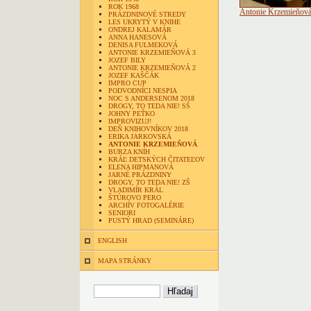
ROK 1968
Antonie Krzemieňov
PRÁZDNINOVÉ STREDY
LES UKRYTÝ V KNIHE
ONDREJ KALAMÁR
ANNA HANESOVÁ
DENISA FULMEKOVÁ
ANTONIE KRZEMIEŇOVÁ 3
JOZEF BILY
ANTONIE KRZEMIEŇOVÁ 2
JOZEF KAŠČÁK
IMPRO CUP
PODVODNÍCI NESPIA
NOC S ANDERSENOM 2018
DROGY, TO TEDA NIE! SŠ
JOHNY PEŤKO
IMPROVIZUJ!
DEŇ KNIHOVNÍKOV 2018
ERIKA JARKOVSKÁ
ANTONIE KRZEMIEŇOVÁ
BURZA KNÍH
KRÁĽ DETSKÝCH ČITATEĽOV
ELENA HIPMANOVÁ
JARNÉ PRÁZDNINY
DROGY, TO TEDA NIE! ZŠ
VLADIMÍR KRÁL
ŠTÚROVO PERO
ARCHÍV FOTOGALÉRIE
SENIORI
PUSTÝ HRAD (SEMINÁRE)
ENGLISH
MAPA STRÁNKY