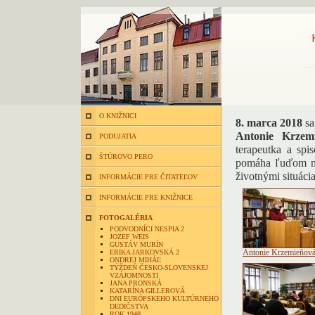
O KNIŽNICI
8. marca 2018
sa
Antonie Krzemi
PODUJATIA
terapeutka a spi
ŠTÚROVO PERO
pomáha ľuďom ná
životnými situáci
INFORMÁCIE PRE ČITATEĽOV
INFORMÁCIE PRE KNIŽNICE
FOTOGALÉRIA
PODVODNÍCI NESPIA 2
JOZEF WEIS
GUSTÁV MURÍN
ERIKA JARKOVSKÁ 2
Antonie Krzemieňov
ONDREJ MIHÁĽ
TÝŽDEŇ ČESKO-SLOVENSKEJ
VZÁJOMNOSTI
JANA PRONSKÁ
KATARÍNA GILLEROVÁ
DNI EURÓPSKEHO KULTÚRNEHO
DEDIČSTVA
ROK 1948