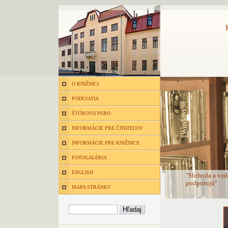
O KNIŽNICI
PODUJATIA
ŠTÚROVO PERO
INFORMÁCIE PRE ČITATEĽOV
INFORMÁCIE PRE KNIŽNICE
FOTOGALÉRIA
ENGLISH
"Sloboda a vzd
podporujú".
MAPA STRÁNKY