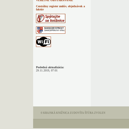
VEREJNÉ OBSTARÁVANIE
Centrálny register zmlúv, objednávok a
faktúr
Posledná aktualizácia:
29.11.2019, 07:01
© KRAJSKÁ KNIŽNICA ĽUDOVÍTA ŠTÚRA ZVOLEN