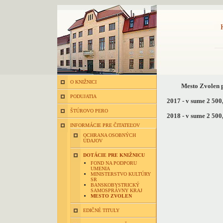
O KNIŽNICI
Mesto Zvolen p
PODUJATIA
2017 - v sume 2 500
ŠTÚROVO PERO
2018 - v sume 2 500
INFORMÁCIE PRE ČITATEĽOV
OCHRANA OSOBNÝCH
ÚDAJOV
DOTÁCIE PRE KNIŽNICU
FOND NA PODPORU
UMENIA
MINISTERSTVO KULTÚRY
SR
BANSKOBYSTRICKÝ
SAMOSPRÁVNY KRAJ
MESTO ZVOLEN
EDIČNÉ TITULY