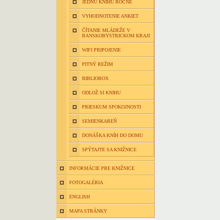
JEDNU KNIHU ROČNE
VYHODNOTENIE ANKIET
ČÍTANIE MLÁDEŽE V
BANSKOBYSTRICKOM KRAJI
WIFI PRIPOJENIE
PITNÝ REŽIM
BIBLIOBOX
ODLOŽ SI KNIHU
PRIESKUM SPOKOJNOSTI
SEMIENKAREŇ
DONÁŠKA KNÍH DO DOMU
SPÝTAJTE SA KNIŽNICE
INFORMÁCIE PRE KNIŽNICE
FOTOGALÉRIA
ENGLISH
MAPA STRÁNKY