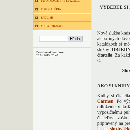
INFORMÁCIE PRE KNIŽNICE
VYBERTE SI
FOTOGALÉRIA
ENGLISH
MAPA STRÁNKY
Nová služba krajs
alebo iných dôvo
katalógoch si mô
služby
OBJED
Posledná aktualizácia:
čitatelia
. Za kaž
26.01.2019, 20:42
€.
Slu
AKO SI KNIH
Knihy si čitatel
Carmen
. Po výb
odloženie v kniž
výpožičnému pult
čitateľovi zašl
pripravený na pre
ju na
sluzby@ks