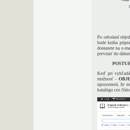
Po odoslaní obje
bude kniha pripr
dostanete na e-ma
prevziať do dátu
POSTUP
Keď pri vyhľadáv
možnosť -
OBJ
upozornení, že mu
katalógu cez čísl