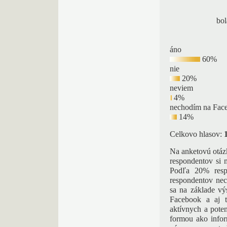
bol
áno
60%
nie
20%
neviem
4%
nechodím na Fac
14%
Celkovo hlasov:
Na anketovú otáz
respondentov si 
Podľa 20% resp
respondentov nec
sa na základe výs
Facebook a aj t
aktívnych a pote
formou ako infor