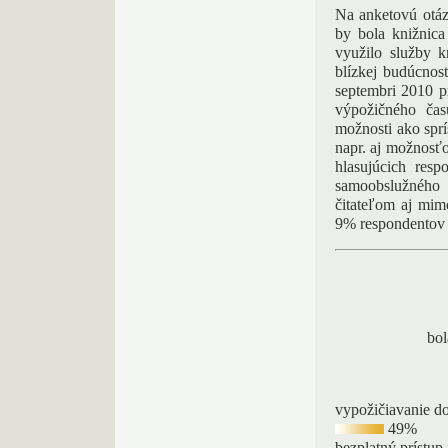
Na anketovú otáz
by bola knižnic
využilo služby 
blízkej budúcnos
septembri 2010 p
výpožičného čas
možnosti ako spr
napr. aj možnosťo
hlasujúcich res
samoobslužného
čitateľom aj mim
9% respondentov 
bol
vypožičiavanie 
49%