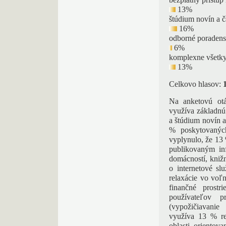
bezplatný prístup 
13%
štúdium novín a č
16%
odborné poradens
6%
komplexne všetky
13%
Celkovo hlasov:
Na anketovú otá
využíva základnú
a štúdium novín a
% poskytovaných
vyplynulo, že 13 
publikovaným in
domácností, knižn
o internetové sl
relaxácie vo voľ
finančné prostr
používateľov p
(vypožičiavanie
využíva 13 % re