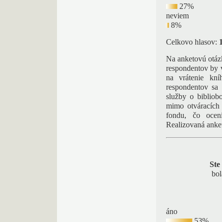
27%
neviem
8%
Celkovo hlasov:
Na anketovú otáz
respondentov by 
na vrátenie kn
respondentov sa 
služby o bibliob
mimo otváracích 
fondu, čo oceni
Realizovaná anket
Ste
bol
áno
53%