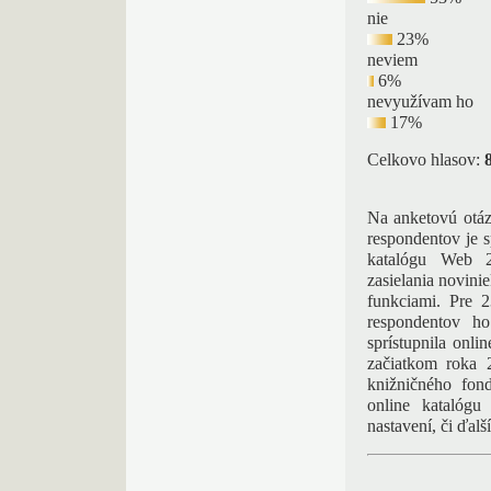
nie
23%
neviem
6%
nevyužívam ho
17%
Celkovo hlasov:
Na anketovú otáz
respondentov je 
katalógu Web 2
zasielania novini
funkciami. Pre 
respondentov h
sprístupnila onli
začiatkom roka 
knižničného fon
online katalógu
nastavení, či ďalš