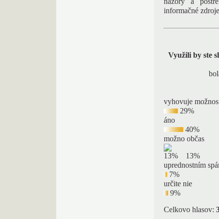
názory a postre
informačné zdroje
Využili by ste 
bol
vyhovuje možnosť
29%
áno
40%
možno občas
13%
uprednostním spá
7%
určite nie
9%
Celkovo hlasov: