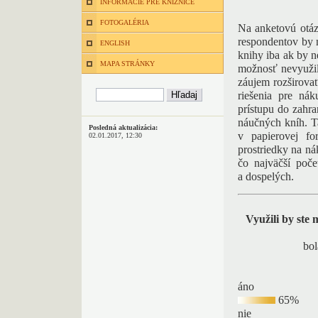
INFORMÁCIE PRE KNIŽNICE
FOTOGALÉRIA
Na anketovú otáz
respondentov by 
ENGLISH
knihy iba ak by n
MAPA STRÁNKY
možnosť nevyužil
záujem rozširovať
riešenia pre ná
prístupu do zahra
náučných kníh. T
Posledná aktualizácia:
v papierovej fo
02.01.2017, 12:30
prostriedky na ná
čo najväčší poče
a dospelých.
Využili by ste
bol
áno
65%
nie