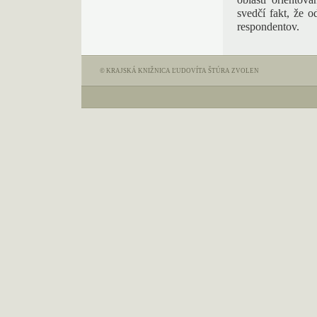
oblasti orientov
svedčí fakt, že 
respondentov.
© KRAJSKÁ KNIŽNICA ĽUDOVÍTA ŠTÚRA ZVOLEN