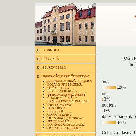
O KNIŽNICI
Mali b
PODUJATIA
bol
ŠTÚROVO PERO
INFORMÁCIE PRE ČITATEĽOV
áno
OCHRANA OSOBNÝCH ÚDAJOV
DOTÁCIE PRE KNIŽNICU
48%
EDIČNÉ TITULY
JEDNU KNIHU ROČNE
nie
VYHODNOTENIE ANKIET
ČÍTANIE MLÁDEŽE V
3%
BANSKOBYSTRICKOM KRAJI
neviem
WIFI PRIPOJENIE
PITNÝ REŽIM
1%
BIBLIOBOX
ODLOŽ SI KNIHU
iba v prípade ak 
PRIESKUM SPOKOJNOSTI
SEMIENKAREŇ
46%
DONÁŠKA KNÍH DO DOMU
SPÝTAJTE SA KNIŽNICE
Celkovo hlasov: