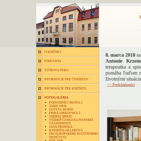
O KNIŽNICI
8. marca 2018
sa
Antonie Krzemi
PODUJATIA
terapeutka a spi
ŠTÚROVO PERO
pomáha ľuďom ná
životnými situáci
INFORMÁCIE PRE ČITATEĽOV
<< Predchádzajúci
INFORMÁCIE PRE KNIŽNICE
FOTOGALÉRIA
PODVODNÍCI NESPIA 2
JOZEF WEIS
GUSTÁV MURÍN
ERIKA JARKOVSKÁ 2
ONDREJ MIHÁĽ
TÝŽDEŇ ČESKO-SLOVENSKEJ
VZÁJOMNOSTI
JANA PRONSKÁ
KATARÍNA GILLEROVÁ
DNI EURÓPSKEHO KULTÚRNEHO
DEDIČSTVA
ROK 1948