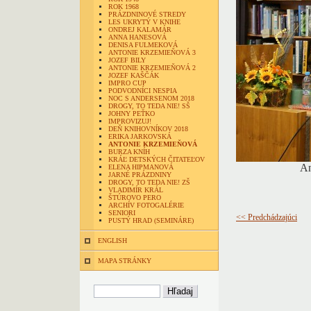
ROK 1968
PRÁZDNINOVÉ STREDY
LES UKRYTÝ V KNIHE
ONDREJ KALAMÁR
ANNA HANESOVÁ
DENISA FULMEKOVÁ
ANTONIE KRZEMIEŇOVÁ 3
JOZEF BILY
ANTONIE KRZEMIEŇOVÁ 2
JOZEF KAŠČÁK
IMPRO CUP
PODVODNÍCI NESPIA
NOC S ANDERSENOM 2018
DROGY, TO TEDA NIE! SŠ
JOHNY PEŤKO
IMPROVIZUJ!
DEŇ KNIHOVNÍKOV 2018
ERIKA JARKOVSKÁ
ANTONIE KRZEMIEŇOVÁ
BURZA KNÍH
KRÁĽ DETSKÝCH ČITATEĽOV
An
ELENA HIPMANOVÁ
JARNÉ PRÁZDNINY
DROGY, TO TEDA NIE! ZŠ
VLADIMÍR KRÁL
ŠTÚROVO PERO
ARCHÍV FOTOGALÉRIE
SENIORI
<< Predchádzajúci
PUSTÝ HRAD (SEMINÁRE)
ENGLISH
MAPA STRÁNKY