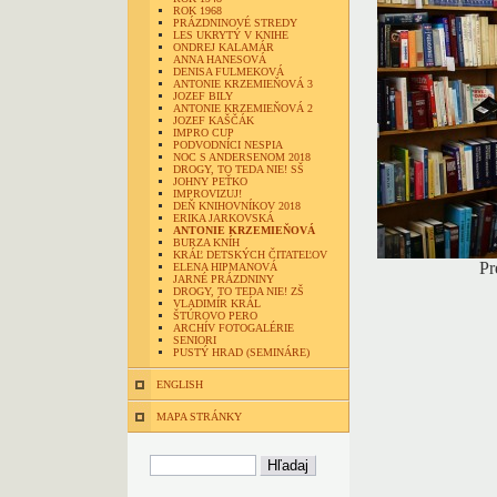
ROK 1968
PRÁZDNINOVÉ STREDY
LES UKRYTÝ V KNIHE
ONDREJ KALAMÁR
ANNA HANESOVÁ
DENISA FULMEKOVÁ
ANTONIE KRZEMIEŇOVÁ 3
JOZEF BILY
ANTONIE KRZEMIEŇOVÁ 2
JOZEF KAŠČÁK
IMPRO CUP
PODVODNÍCI NESPIA
NOC S ANDERSENOM 2018
DROGY, TO TEDA NIE! SŠ
JOHNY PEŤKO
IMPROVIZUJ!
DEŇ KNIHOVNÍKOV 2018
ERIKA JARKOVSKÁ
ANTONIE KRZEMIEŇOVÁ
BURZA KNÍH
KRÁĽ DETSKÝCH ČITATEĽOV
Pr
ELENA HIPMANOVÁ
JARNÉ PRÁZDNINY
DROGY, TO TEDA NIE! ZŠ
VLADIMÍR KRÁL
ŠTÚROVO PERO
ARCHÍV FOTOGALÉRIE
SENIORI
PUSTÝ HRAD (SEMINÁRE)
ENGLISH
MAPA STRÁNKY