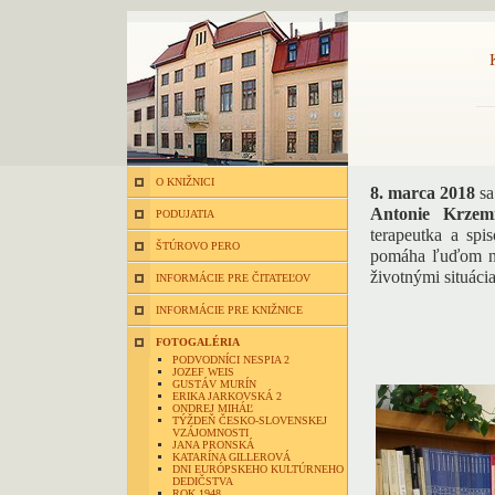
O KNIŽNICI
8. marca 2018
sa
Antonie Krzemi
PODUJATIA
terapeutka a spi
ŠTÚROVO PERO
pomáha ľuďom ná
životnými situáci
INFORMÁCIE PRE ČITATEĽOV
INFORMÁCIE PRE KNIŽNICE
FOTOGALÉRIA
PODVODNÍCI NESPIA 2
JOZEF WEIS
GUSTÁV MURÍN
ERIKA JARKOVSKÁ 2
ONDREJ MIHÁĽ
TÝŽDEŇ ČESKO-SLOVENSKEJ
VZÁJOMNOSTI
JANA PRONSKÁ
KATARÍNA GILLEROVÁ
DNI EURÓPSKEHO KULTÚRNEHO
DEDIČSTVA
ROK 1948