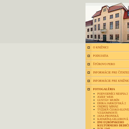
O KNIŽNICI
PODUJATIA
ŠTÚROVO PERO
INFORMÁCIE PRE ČITATE
INFORMÁCIE PRE KNIŽNI
FOTOGALÉRIA
PODVODNÍCI NESPIA 2
JOZEF WEIS
GUSTÁV MURÍN
ERIKA JARKOVSKÁ 2
ONDREJ MIHÁĽ
TÝŽDEŇ ČESKO-SLOVE
VZÁJOMNOSTI
JANA PRONSKÁ
KATARÍNA GILLEROVÁ
DNI EURÓPSKEHO
KULTÚRNEHO DEDIČ
ROK 1948