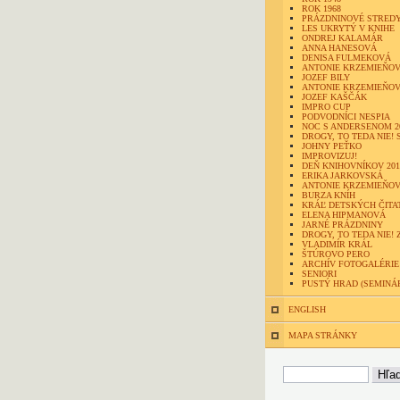
ROK 1968
PRÁZDNINOVÉ STRED
LES UKRYTÝ V KNIHE
ONDREJ KALAMÁR
ANNA HANESOVÁ
DENISA FULMEKOVÁ
ANTONIE KRZEMIEŇOV
JOZEF BILY
ANTONIE KRZEMIEŇOV
JOZEF KAŠČÁK
IMPRO CUP
PODVODNÍCI NESPIA
NOC S ANDERSENOM 2
DROGY, TO TEDA NIE! 
JOHNY PEŤKO
IMPROVIZUJ!
DEŇ KNIHOVNÍKOV 201
ERIKA JARKOVSKÁ
ANTONIE KRZEMIEŇO
BURZA KNÍH
KRÁĽ DETSKÝCH ČITA
ELENA HIPMANOVÁ
JARNÉ PRÁZDNINY
DROGY, TO TEDA NIE! 
VLADIMÍR KRÁL
ŠTÚROVO PERO
ARCHÍV FOTOGALÉRIE
SENIORI
PUSTÝ HRAD (SEMINÁ
ENGLISH
MAPA STRÁNKY