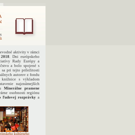
A
N
EN
sk
ievodné aktivity v rámci
 2018
. Dni európskeho
iciatívy Rady Európy a
čstvo a bolo spojené s
a pri tejto príležitosti
onálnych autorov z fondu
ov knižnice s výkladom
stavenie najznámejších
ou
Minerálne pramene
rárne osobnosti regiónu
o ľudovej rozprávky
a
rópskeho kultúrneho