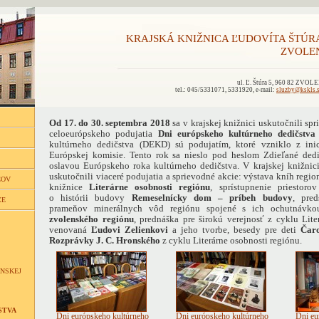
KRAJSKÁ KNIŽNICA ĽUDOVÍTA ŠTÚR
ZVOLE
ul. Ľ. Štúra 5, 960 82 ZVOL
tel.: 045/5331071, 5331920, e-mail:
sluzby@kskls.
Od 17. do 30. septembra 2018
sa v krajskej knižnici uskutočnili spr
celoeurópskeho podujatia
Dni európskeho kultúrneho dedičstva
kultúrneho dedičstva (DEKD) sú podujatím, ktoré vzniklo z in
Európskej komisie. Tento rok sa nieslo pod heslom Zdieľané dedi
oslavou Európskeho roka kultúrneho dedičstva. V krajskej knižnici s
uskutočnili viaceré podujatia a sprievodné akcie: výstava kníh regi
ĽOV
knižnice
Literárne osobnosti regiónu
, sprístupnenie priestor
o histórii budovy
Remeselnícky dom – príbeh budovy
, pred
CE
prameňov minerálnych vôd regiónu spojené s ich ochutnávk
zvolenského regiónu
, prednáška pre širokú verejnosť z cyklu Lite
venovaná
Ľudovi Zelienkovi
a jeho tvorbe, besedy pre deti
Čar
Rozprávky J. C. Hronského
z cyklu Literárne osobnosti regiónu.
NSKEJ
STVA
Dni európskeho kultúrneho
Dni európskeho kultúrneho
Dni eu