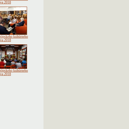
tva 2018
rópskeho kultúrneho
tva 2018
rópskeho kultúrneho
tva 2018