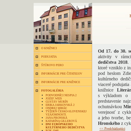
O KNIŽNICI
Od 17. do 30. 
aktivity v rámc
PODUJATIA
dedičstva 2018
.
ŠTÚROVO PERO
ktoré vzniklo z i
pod heslom Zdie
INFORMÁCIE PRE ČITATEĽOV
kultúrneho dedičs
INFORMÁCIE PRE KNIŽNICE
viaceré podujatia
knižnice
Literá
FOTOGALÉRIA
s výkladom o 
PODVODNÍCI NESPIA 2
JOZEF WEIS
predstavenie naj
GUSTÁV MURÍN
ERIKA JARKOVSKÁ 2
ochutnávkou
Min
ONDREJ MIHÁĽ
TÝŽDEŇ ČESKO-SLOVENSKEJ
verejnosť z cyk
VZÁJOMNOSTI
a jeho tvorbe, b
JANA PRONSKÁ
KATARÍNA GILLEROVÁ
Hronského
z cyk
DNI EURÓPSKEHO
KULTÚRNEHO DEDIČSTVA
<< Predchádzajúci
ROK 1948