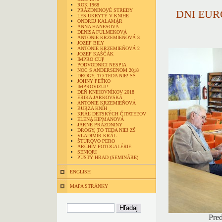
ROK 1968
PRÁZDNINOVÉ STREDY
DNI EU
LES UKRYTÝ V KNIHE
ONDREJ KALAMÁR
ANNA HANESOVÁ
DENISA FULMEKOVÁ
ANTONIE KRZEMIEŇOVÁ 3
JOZEF BILY
ANTONIE KRZEMIEŇOVÁ 2
JOZEF KAŠČÁK
IMPRO CUP
PODVODNÍCI NESPIA
NOC S ANDERSENOM 2018
DROGY, TO TEDA NIE! SŠ
JOHNY PEŤKO
IMPROVIZUJ!
DEŇ KNIHOVNÍKOV 2018
ERIKA JARKOVSKÁ
ANTONIE KRZEMIEŇOVÁ
BURZA KNÍH
KRÁĽ DETSKÝCH ČITATEĽOV
ELENA HIPMANOVÁ
JARNÉ PRÁZDNINY
DROGY, TO TEDA NIE! ZŠ
VLADIMÍR KRÁL
ŠTÚROVO PERO
ARCHÍV FOTOGALÉRIE
SENIORI
PUSTÝ HRAD (SEMINÁRE)
ENGLISH
MAPA STRÁNKY
Pre