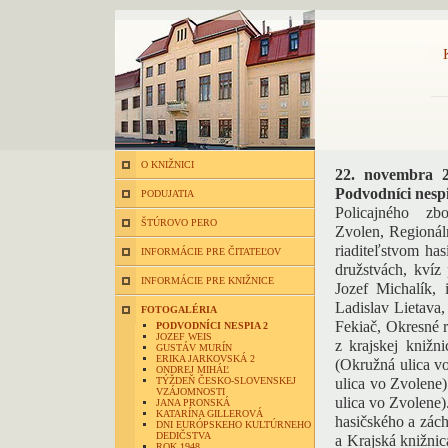
O KNIŽNICI
22. novembra 
Podvodníci nesp
PODUJATIA
Policajného z
ŠTÚROVO PERO
Zvolen, Regioná
riaditeľstvom ha
INFORMÁCIE PRE ČITATEĽOV
družstvách, kvíz
INFORMÁCIE PRE KNIŽNICE
Jozef Michalík, 
Ladislav Lietava,
FOTOGALÉRIA
Fekiač, Okresné 
PODVODNÍCI NESPIA 2
JOZEF WEIS
z krajskej knižn
GUSTÁV MURÍN
ERIKA JARKOVSKÁ 2
(Okružná ulica vo
ONDREJ MIHÁĽ
TÝŽDEŇ ČESKO-SLOVENSKEJ
ulica vo Zvolene) 
VZÁJOMNOSTI
ulica vo Zvolene)
JANA PRONSKÁ
KATARÍNA GILLEROVÁ
hasičského a zách
DNI EURÓPSKEHO KULTÚRNEHO
DEDIČSTVA
a Krajská knižnic
ROK 1948