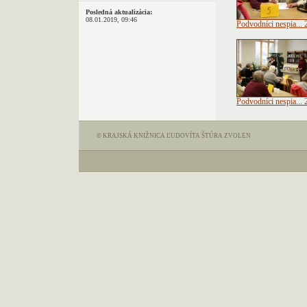
Posledná aktualizácia:
08.01.2019, 09:46
Podvodníci nespia... 
Podvodníci nespia... 
© KRAJSKÁ KNIŽNICA ĽUDOVÍTA ŠTÚRA ZVOLEN