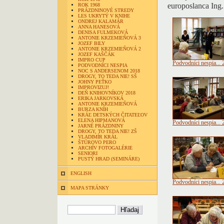
europoslanca Ing
ROK 1968
PRÁZDNINOVÉ STREDY
LES UKRYTÝ V KNIHE
ONDREJ KALAMÁR
ANNA HANESOVÁ
DENISA FULMEKOVÁ
ANTONIE KRZEMIEŇOVÁ 3
JOZEF BILY
ANTONIE KRZEMIEŇOVÁ 2
JOZEF KAŠČÁK
IMPRO CUP
Podvodníci nespia... 
PODVODNÍCI NESPIA
NOC S ANDERSENOM 2018
DROGY, TO TEDA NIE! SŠ
JOHNY PEŤKO
IMPROVIZUJ!
DEŇ KNIHOVNÍKOV 2018
ERIKA JARKOVSKÁ
ANTONIE KRZEMIEŇOVÁ
BURZA KNÍH
KRÁĽ DETSKÝCH ČITATEĽOV
ELENA HIPMANOVÁ
Podvodníci nespia... 
JARNÉ PRÁZDNINY
DROGY, TO TEDA NIE! ZŠ
VLADIMÍR KRÁL
ŠTÚROVO PERO
ARCHÍV FOTOGALÉRIE
SENIORI
PUSTÝ HRAD (SEMINÁRE)
ENGLISH
Podvodníci nespia... 
MAPA STRÁNKY