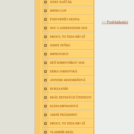
JOZEF KAŠČÁK
IMPRO CUP
PODVODNÍCI NESPIA
<< Predchádzajúci
NOC S ANDERSENOM 2018
DROGY, TO TEDA NIE! SŠ
JOHNY PEŤKO
IMPROVIZUJ!
DEŇ KNIHOVNÍKOV 2018
ERIKA JARKOVSKÁ
ANTONIE KRZEMIEŇOVÁ
BURZA KNÍH
KRÁĽ DETSKÝCH ČITATEĽOV
ELENA HIPMANOVÁ
JARNÉ PRÁZDNINY
DROGY, TO TEDA NIE! ZŠ
VLADIMÍR KRÁL