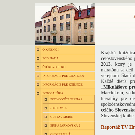
O KNIŽNICI
Krajská knižni
celoslovenského 
PODUJATIA
2013
, ktorý je
ŠTÚROVO PERO
maratónu sa deti
verejnom čítaní 
INFORMÁCIE PRE ČITATEĽOV
Každé dieťa pr
INFORMÁCIE PRE KNIŽNICE
„Mikulášove pr
Marcinkom, vedúc
FOTOGALÉRIA
literatúry pre 
PODVODNÍCI NESPIA 2
spoločenskovedne
JOZEF WEIS
celého Slovensk
Slovenskej knihe
GUSTÁV MURÍN
ERIKA JARKOVSKÁ 2
Reportáž TV H
ONDREJ MIHÁĽ