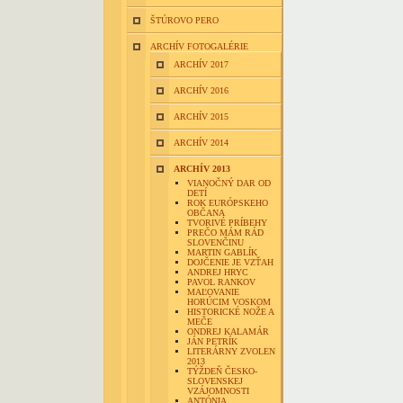
ŠTÚROVO PERO
ARCHÍV FOTOGALÉRIE
ARCHÍV 2017
ARCHÍV 2016
ARCHÍV 2015
ARCHÍV 2014
ARCHÍV 2013
VIANOČNÝ DAR OD
DETÍ
ROK EURÓPSKEHO
OBČANA
TVORIVÉ PRÍBEHY
PREČO MÁM RÁD
SLOVENČINU
MARTIN GABLÍK
DOJČENIE JE VZŤAH
ANDREJ HRYC
PAVOL RANKOV
MAĽOVANIE
HORÚCIM VOSKOM
HISTORICKÉ NOŽE A
MEČE
ONDREJ KALAMÁR
JÁN PETRÍK
LITERÁRNY ZVOLEN
2013
TÝŽDEŇ ČESKO-
SLOVENSKEJ
VZÁJOMNOSTI
ANTÓNIA