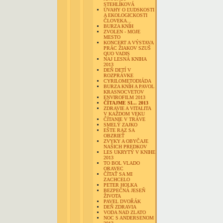
STEHLÍKOVÁ
ÚVAHY O ĽUDSKOSTI
A EKOLOGICKOSTI
ČLOVEKA...
BURZA KNÍH
ZVOLEN - MOJE
MESTO
KONCERT A VÝSTAVA
PRÁC ŽIAKOV SZUŠ
QUO VADIS
NAJ LESNÁ KNIHA
2013
DEŇ DETÍ V
ROZPRÁVKE
CYRILOMETODIÁDA
BURZA KNÍH A PAVOL
KRASNOCVETOV
ENVIROFILM 2013
ČÍTAJME SI... 2013
ZDRAVIE A VITALITA
V KAŽDOM VEKU
ČÍTANIE V TRÁVE
SMELÝ ZAJKO
EŠTE RAZ SA
OBZRIEŤ
ZVYKY A OBYČAJE
NAŠICH PREDKOV
LES UKRYTÝ V KNIHE
2013
TO BOL VLADO
ORAVEC
ČÍTAŤ SA MI
ZACHCELO
PETER HOLKA
BEZPEČNÁ JESEŇ
ŽIVOTA
PAVEL DVOŘÁK
DEŇ ZDRAVIA
VODA NAD ZLATO
NOC S ANDERSENOM