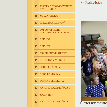
<< Predchádzajúci
TÝŽDEŇ ČESKO-SLOVENSKEJ
VZÁJOMNOSTI
JANA PRONSKÁ
KATARÍNA GILLEROVÁ
DNI EURÓPSKEHO
KULTÚRNEHO DEDIČSTVA
ROK 1948
ROK 1968
PRÁZDNINOVÉ STREDY
LES UKRYTÝ V KNIHE
ONDREJ KALAMÁR
ANNA HANESOVÁ
DENISA FULMEKOVÁ
ANTONIE KRZEMIEŇOVÁ 3
JOZEF BILY
ANTONIE KRZEMIEŇOVÁ 2
Čitateľský marató