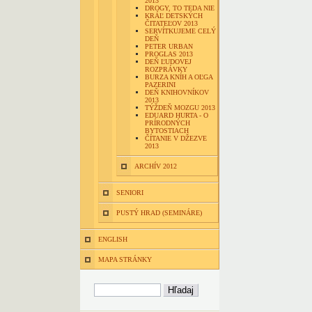
2013
DROGY, TO TEDA NIE
KRÁĽ DETSKÝCH
ČITATEĽOV 2013
SERVÍTKUJEME CELÝ
DEŇ
PETER URBAN
PROGLAS 2013
DEŇ ĽUDOVEJ
ROZPRÁVKY
BURZA KNÍH A OĽGA
PAZERINI
DEŇ KNIHOVNÍKOV
2013
TÝŽDEŇ MOZGU 2013
EDUARD HURTA - O
PRÍRODNÝCH
BYTOSTIACH
ČÍTANIE V DŽEZVE
2013
ARCHÍV 2012
SENIORI
PUSTÝ HRAD (SEMINÁRE)
ENGLISH
MAPA STRÁNKY