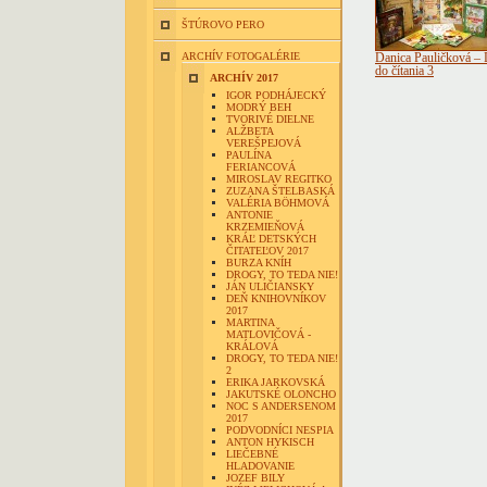
ŠTÚROVO PERO
ARCHÍV FOTOGALÉRIE
Danica Pauličková – D
do čítania 3
ARCHÍV 2017
IGOR PODHÁJECKÝ
MODRÝ BEH
TVORIVÉ DIELNE
ALŽBETA
VEREŠPEJOVÁ
PAULÍNA
FERIANCOVÁ
MIROSLAV REGITKO
ZUZANA ŠTELBASKÁ
VALÉRIA BÖHMOVÁ
ANTONIE
KRZEMIEŇOVÁ
KRÁĽ DETSKÝCH
ČITATEĽOV 2017
BURZA KNÍH
DROGY, TO TEDA NIE!
JÁN ULIČIANSKY
DEŇ KNIHOVNÍKOV
2017
MARTINA
MATLOVIČOVÁ -
KRÁLOVÁ
DROGY, TO TEDA NIE!
2
ERIKA JARKOVSKÁ
JAKUTSKÉ OLONCHO
NOC S ANDERSENOM
2017
PODVODNÍCI NESPIA
ANTON HYKISCH
LIEČEBNÉ
HLADOVANIE
JOZEF BILY