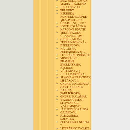
INÉZ MELICHOVÁ A
MÁRIA BLŠÁKOVÁ
JURAJ SOVIAR
TRI DUBY
HEURÉKA -
KONFERENCIA PRE
MLADÝCH ĽUDÍ
ČÍTAJME SI ... 2017
JOZEF KOZÁČEK A
NÁRODNÉ HNUTIE
TRETÍ TÝŽDEŇ
ČÍTANIA DEŤOM
ONDREJ MIHÁĽ
PETRA NAGYOVÁ -
DŽERENGOVÁ
NAJ LESNÁ
POHĽADNICA 2017
LITERÁRNE PRÍBEHY
MINERÁLNE
PRAMENE
ZVOLENSKÉHO
REGIÓNU
VČELÁRSTVO
JURAJ MARTIŠKA
SLAVKA A FRANTIŠEK
LIPTÁKOVCI
ONDREJ KALAMÁR A
JOSEF ZBRANEK
DANICA
PAULIČKOVÁ
ONDREJ KALAMÁR
TÝŽDEŇ ČESKO-
SLOVENSKEJ
VZÁJOMNOSTI
JÁN PETRÍK A ALICA
GAJANOVÁ
ALEXANDRA
SALMELA
PODVODNÍCI NESPIA
2
LITERÁRNY ZVOLEN