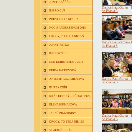
JOZEF KAŠČÁK
Danica Pauličková – D
IMPRO CUP
do čítania 3
PODVODNÍCI NESPIA
NOC S ANDERSENOM 2018
DROGY, TO TEDA NIE! SŠ
Danica Pauličková – D
JOHNY PEŤKO
do čítania 3
IMPROVIZUJ!
DEŇ KNIHOVNÍKOV 2018
ERIKA JARKOVSKÁ
Danica Pauličková – D
ANTONIE KRZEMIEŇOVÁ
do čítania 3
BURZA KNÍH
KRÁĽ DETSKÝCH ČITATEĽOV
ELENA HIPMANOVÁ
JARNÉ PRÁZDNINY
Danica Pauličková – D
do čítania 3
DROGY, TO TEDA NIE! ZŠ
VLADIMÍR KRÁL