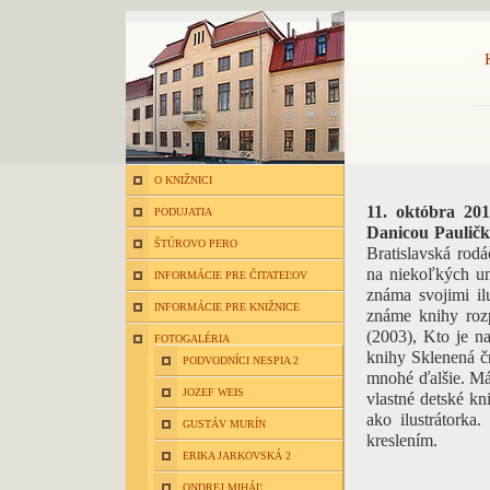
O KNIŽNICI
11. októbra 20
PODUJATIA
Danicou Paulič
ŠTÚROVO PERO
Bratislavská rod
na niekoľkých um
INFORMÁCIE PRE ČITATEĽOV
známa svojimi ilu
INFORMÁCIE PRE KNIŽNICE
známe knihy roz
(2003), Kto je na
FOTOGALÉRIA
knihy Sklenená čr
PODVODNÍCI NESPIA 2
mnohé ďalšie. Má
JOZEF WEIS
vlastné detské kn
ako ilustrátorka
GUSTÁV MURÍN
kreslením.
ERIKA JARKOVSKÁ 2
ONDREJ MIHÁĽ