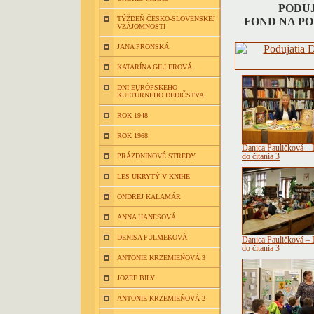
PODUJ
TÝŽDEŇ ČESKO-SLOVENSKEJ
FOND NA P
VZÁJOMNOSTI
JANA PRONSKÁ
KATARÍNA GILLEROVÁ
DNI EURÓPSKEHO
KULTÚRNEHO DEDIČSTVA
ROK 1948
ROK 1968
Danica Pauličková – D
PRÁZDNINOVÉ STREDY
do čítania 3
LES UKRYTÝ V KNIHE
ONDREJ KALAMÁR
ANNA HANESOVÁ
DENISA FULMEKOVÁ
Danica Pauličková – D
do čítania 3
ANTONIE KRZEMIEŇOVÁ 3
JOZEF BILY
ANTONIE KRZEMIEŇOVÁ 2