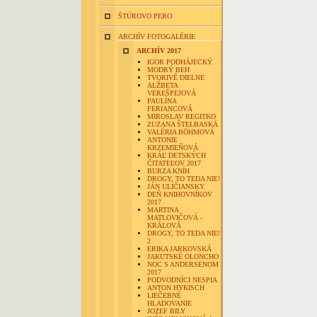
ŠTÚROVO PERO
ARCHÍV FOTOGALÉRIE
ARCHÍV 2017
IGOR PODHÁJECKÝ
MODRÝ BEH
TVORIVÉ DIELNE
ALŽBETA
VEREŠPEJOVÁ
PAULÍNA
FERIANCOVÁ
MIROSLAV REGITKO
ZUZANA ŠTELBASKÁ
VALÉRIA BÖHMOVÁ
ANTONIE
KRZEMIEŇOVÁ
KRÁĽ DETSKÝCH
ČITATEĽOV 2017
BURZA KNÍH
DROGY, TO TEDA NIE!
JÁN ULIČIANSKY
DEŇ KNIHOVNÍKOV
2017
MARTINA
MATLOVIČOVÁ -
KRÁLOVÁ
DROGY, TO TEDA NIE!
2
ERIKA JARKOVSKÁ
JAKUTSKÉ OLONCHO
NOC S ANDERSENOM
2017
PODVODNÍCI NESPIA
ANTON HYKISCH
LIEČEBNÉ
HLADOVANIE
JOZEF BILY