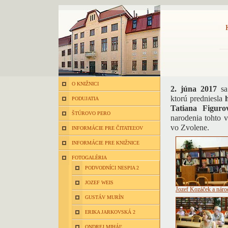
O KNIŽNICI
2. júna 2017
sa 
ktorú predniesla
PODUJATIA
Tatiana Figuro
ŠTÚROVO PERO
narodenia tohto v
vo Zvolene.
INFORMÁCIE PRE ČITATEĽOV
INFORMÁCIE PRE KNIŽNICE
FOTOGALÉRIA
PODVODNÍCI NESPIA 2
JOZEF WEIS
Jozef Kozáček a náro
GUSTÁV MURÍN
ERIKA JARKOVSKÁ 2
ONDREJ MIHÁĽ