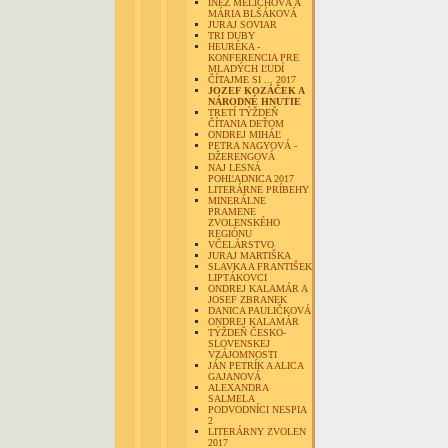
INÉZ MELICHOVÁ A
MÁRIA BLŠÁKOVÁ
JURAJ SOVIAR
TRI DUBY
HEURÉKA -
KONFERENCIA PRE
MLADÝCH ĽUDÍ
ČÍTAJME SI ... 2017
JOZEF KOZÁČEK A
NÁRODNÉ HNUTIE
TRETÍ TÝŽDEŇ
ČÍTANIA DEŤOM
ONDREJ MIHÁĽ
PETRA NAGYOVÁ -
DŽERENGOVÁ
NAJ LESNÁ
POHĽADNICA 2017
LITERÁRNE PRÍBEHY
MINERÁLNE
PRAMENE
ZVOLENSKÉHO
REGIÓNU
VČELÁRSTVO
JURAJ MARTIŠKA
SLAVKA A FRANTIŠEK
LIPTÁKOVCI
ONDREJ KALAMÁR A
JOSEF ZBRANEK
DANICA PAULIČKOVÁ
ONDREJ KALAMÁR
TÝŽDEŇ ČESKO-
SLOVENSKEJ
VZÁJOMNOSTI
JÁN PETRÍK A ALICA
GAJANOVÁ
ALEXANDRA
SALMELA
PODVODNÍCI NESPIA
2
LITERÁRNY ZVOLEN
2017