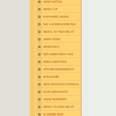
JOZEF KAŠČÁK
IMPRO CUP
PODVODNÍCI NESPIA
NOC S ANDERSENOM 2018
DROGY, TO TEDA NIE! SŠ
JOHNY PEŤKO
IMPROVIZUJ!
DEŇ KNIHOVNÍKOV 2018
ERIKA JARKOVSKÁ
ANTONIE KRZEMIEŇOVÁ
BURZA KNÍH
KRÁĽ DETSKÝCH ČITATEĽOV
ELENA HIPMANOVÁ
JARNÉ PRÁZDNINY
DROGY, TO TEDA NIE! ZŠ
VLADIMÍR KRÁL