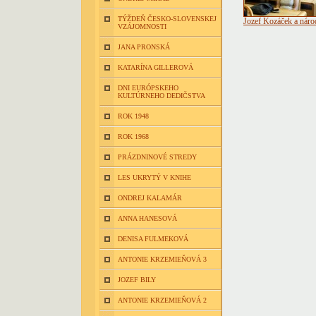
TÝŽDEŇ ČESKO-SLOVENSKEJ
Jozef Kozáček a náro
VZÁJOMNOSTI
JANA PRONSKÁ
KATARÍNA GILLEROVÁ
DNI EURÓPSKEHO
KULTÚRNEHO DEDIČSTVA
ROK 1948
ROK 1968
PRÁZDNINOVÉ STREDY
LES UKRYTÝ V KNIHE
ONDREJ KALAMÁR
ANNA HANESOVÁ
DENISA FULMEKOVÁ
ANTONIE KRZEMIEŇOVÁ 3
JOZEF BILY
ANTONIE KRZEMIEŇOVÁ 2