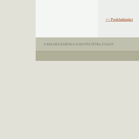
<< Predchádzajúci
© KRAJSKÁ KNIŽNICA ĽUDOVÍTA ŠTÚRA ZVOLEN