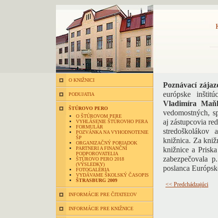
O KNIŽNICI
Poznávací zája
európske inštit
PODUJATIA
Vladimíra Maň
ŠTÚROVO PERO
vedomostných, sp
O ŠTÚROVOM PERE
aj zástupcovia re
VYHLÁSENIE ŠTÚROVHO PERA
FORMULÁR
stredoškolákov 
POZVÁNKA NA VYHODNOTENIE
ŠP
knižnica. Za kniž
ORGANIZAČNÝ PORIADOK
PARTNERI A FINANČNÍ
knižnice a Prisk
PODPOROVATELIA
zabezpečovala p
ŠTÚROVO PERO 2018
(VÝSLEDKY)
poslanca Európsk
FOTOGALÉRIA
VYDÁVAME ŠKOLSKÝ ČASOPIS
ŠTRASBURG 2009
<< Predchádzajúci
INFORMÁCIE PRE ČITATEĽOV
INFORMÁCIE PRE KNIŽNICE