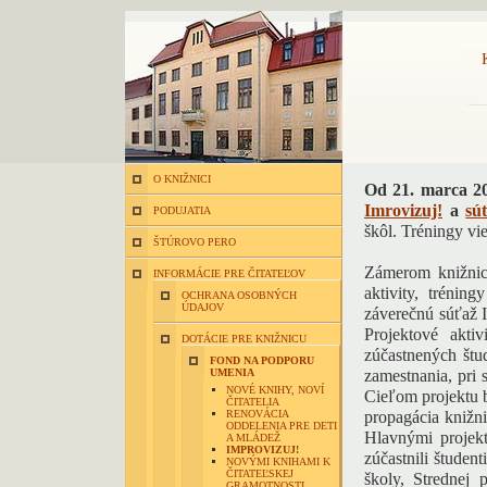
O KNIŽNICI
Od 21. marca 20
Imrovizuj!
a
sú
PODUJATIA
škôl. Tréningy vi
ŠTÚROVO PERO
Zámerom knižnice
INFORMÁCIE PRE ČITATEĽOV
aktivity, trénin
OCHRANA OSOBNÝCH
ÚDAJOV
záverečnú súťaž I
Projektové akti
DOTÁCIE PRE KNIŽNICU
zúčastnených štu
FOND NA PODPORU
UMENIA
zamestnania, pri 
NOVÉ KNIHY, NOVÍ
Cieľom projektu b
ČITATELIA
RENOVÁCIA
propagácia knižni
ODDELENIA PRE DETI
Hlavnými projekt
A MLÁDEŽ
IMPROVIZUJ!
zúčastnili študen
NOVÝMI KNIHAMI K
ČITATEĽSKEJ
školy, Strednej 
GRAMOTNOSTI