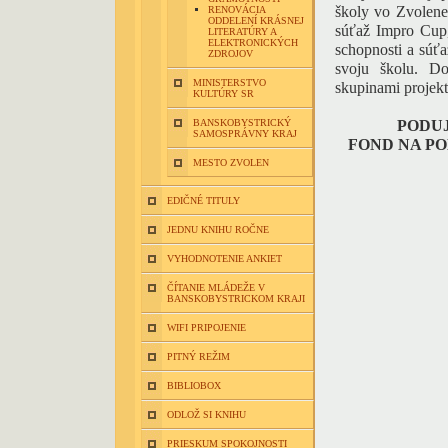
školy vo Zvolene
RENOVÁCIA
ODDELENÍ KRÁSNEJ
súťaž Impro Cup, 
LITERATÚRY A
ELEKTRONICKÝCH
schopnosti a súťa
ZDROJOV
svoju školu. Do
MINISTERSTVO
skupinami projekt
KULTÚRY SR
BANSKOBYSTRICKÝ
PODUJ
SAMOSPRÁVNY KRAJ
FOND NA P
MESTO ZVOLEN
EDIČNÉ TITULY
JEDNU KNIHU ROČNE
VYHODNOTENIE ANKIET
ČÍTANIE MLÁDEŽE V
BANSKOBYSTRICKOM KRAJI
WIFI PRIPOJENIE
PITNÝ REŽIM
BIBLIOBOX
ODLOŽ SI KNIHU
PRIESKUM SPOKOJNOSTI