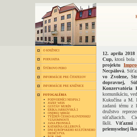
O KNIŽNICI
12. apríla 2018
Cup,
ktorá bola 
PODUJATIA
projektu
Impro
ŠTÚROVO PERO
Necpálová
. Súťa
vo Zvolene, Str
INFORMÁCIE PRE ČITATEĽOV
dopravnej, S
INFORMÁCIE PRE KNIŽNICE
Konzervatória
komunikáciu, ved
FOTOGALÉRIA
Kukučína a M. R
PODVODNÍCI NESPIA 2
JOZEF WEIS
zadanú tému z l
GUSTÁV MURÍN
ERIKA JARKOVSKÁ 2
družstvo reprez
ONDREJ MIHÁĽ
TÝŽDEŇ ČESKO-SLOVENSKEJ
súťažiacich. C
VZÁJOMNOSTI
škôl.
Víťazmi
JANA PRONSKÁ
KATARÍNA GILLEROVÁ
priemyselnej šk
DNI EURÓPSKEHO KULTÚRNEHO
DEDIČSTVA
ROK 1948