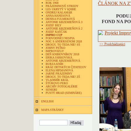
ČLÁNOK NA Z
ROK 1968
PRÁZDNINOVÉ STREDY
LES UKRYTÝ V KNIHE
ONDREJ KALAMÁR
PODUJ
ANNA HANESOVÁ
DENISA FULMEKOVÁ
FOND NA P
ANTONIE KRZEMIEŇOVÁ 3
JOZEF BILY
ANTONIE KRZEMIEŇOVÁ 2
JOZEF KAŠČÁK
IMPRO CUP
PODVODNÍCI NESPIA
NOC S ANDERSENOM 2018
<< Predchádzajúci
DROGY, TO TEDA NIE! SŠ
JOHNY PEŤKO
IMPROVIZUJ!
DEŇ KNIHOVNÍKOV 2018
ERIKA JARKOVSKÁ
ANTONIE KRZEMIEŇOVÁ
BURZA KNÍH
KRÁĽ DETSKÝCH ČITATEĽOV
ELENA HIPMANOVÁ
JARNÉ PRÁZDNINY
DROGY, TO TEDA NIE! ZŠ
VLADIMÍR KRÁL
ŠTÚROVO PERO
ARCHÍV FOTOGALÉRIE
SENIORI
PUSTÝ HRAD (SEMINÁRE)
ENGLISH
MAPA STRÁNKY