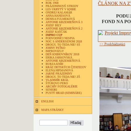
ČLÁNOK NA Z
ROK 1968
PRÁZDNINOVÉ STREDY
LES UKRYTÝ V KNIHE
ONDREJ KALAMÁR
PODUJ
ANNA HANESOVÁ
DENISA FULMEKOVÁ
FOND NA P
ANTONIE KRZEMIEŇOVÁ 3
JOZEF BILY
ANTONIE KRZEMIEŇOVÁ 2
JOZEF KAŠČÁK
IMPRO CUP
PODVODNÍCI NESPIA
NOC S ANDERSENOM 2018
<< Predchádzajúci
DROGY, TO TEDA NIE! SŠ
JOHNY PEŤKO
IMPROVIZUJ!
DEŇ KNIHOVNÍKOV 2018
ERIKA JARKOVSKÁ
ANTONIE KRZEMIEŇOVÁ
BURZA KNÍH
KRÁĽ DETSKÝCH ČITATEĽOV
ELENA HIPMANOVÁ
JARNÉ PRÁZDNINY
DROGY, TO TEDA NIE! ZŠ
VLADIMÍR KRÁL
ŠTÚROVO PERO
ARCHÍV FOTOGALÉRIE
SENIORI
PUSTÝ HRAD (SEMINÁRE)
ENGLISH
MAPA STRÁNKY