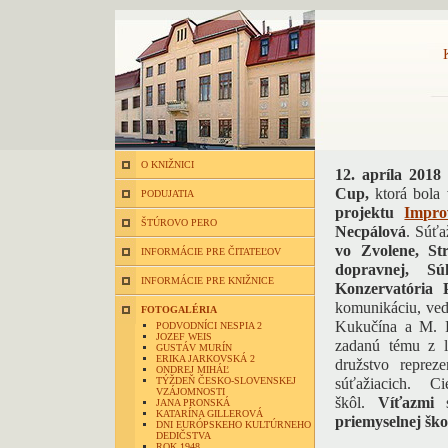
O KNIŽNICI
12. apríla 2018
Cup,
ktorá bola 
PODUJATIA
projektu
Impro
ŠTÚROVO PERO
Necpálová
. Súťa
vo Zvolene, Str
INFORMÁCIE PRE ČITATEĽOV
dopravnej, S
INFORMÁCIE PRE KNIŽNICE
Konzervatória
komunikáciu, ved
FOTOGALÉRIA
Kukučína a M. R
PODVODNÍCI NESPIA 2
JOZEF WEIS
zadanú tému z l
GUSTÁV MURÍN
ERIKA JARKOVSKÁ 2
družstvo reprez
ONDREJ MIHÁĽ
TÝŽDEŇ ČESKO-SLOVENSKEJ
súťažiacich. C
VZÁJOMNOSTI
škôl.
Víťazmi
JANA PRONSKÁ
KATARÍNA GILLEROVÁ
priemyselnej šk
DNI EURÓPSKEHO KULTÚRNEHO
DEDIČSTVA
ROK 1948