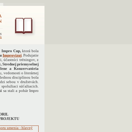
A
N
EN
sk
i
Impro Cup,
ktorá bola
tu
Improvizuj
. Podujatie
i, účastníci tréningov, z
, Strednej priemyselnej
olene a Konzervatória
u, vedomosti o literárnej
lednou disciplínou bola
edzi sebou v družstvách.
 spolužiaci súťažiacich.
mi
sa stali a pohár Impro
ORIL
 PROJEKTU