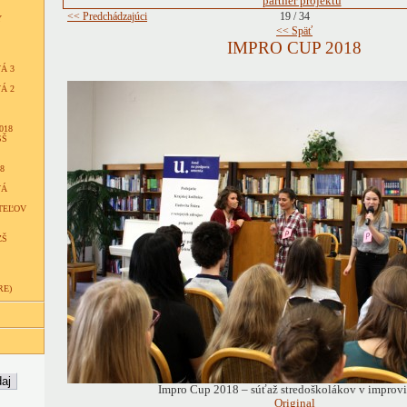
<< Predchádzajúci
19 / 34
Y
<< Späť
IMPRO CUP 2018
Á 3
Á 2
018
SŠ
8
VÁ
TEĽOV
ZŠ
RE)
Impro Cup 2018 – súťaž stredoškolákov v improvi
Original