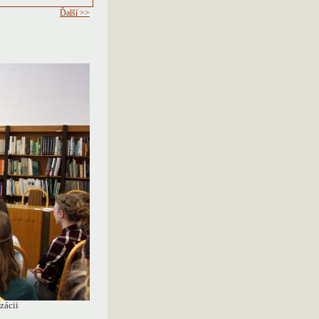
Ďalší >>
zácii