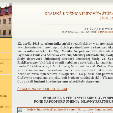
KRAJSKÁ KNIŽNICA ĽUDOVÍTA ŠTÚR
ZVOLE
ul. Ľ. Štúra 5, 960 82 ZVOL
tel.: 045/5331071, 5331920, e-mail:
sluzby@kskls.
12. apríla 2018
sa
uskutočnila
súťaž
stredoškolákov v improvizáci
vyvrcholením tréningov improvizácie pre tínedžerov
v rámci projek
viedla
odborná lektorka Mgr. Monika Necpálová
. Súťažili študent
Gymnázia Ľudovíta Štúra vo Zvolene, Strednej zdravotníckej školy
školy dopravnej, Súkromnej strednej umeleckej školy vo Zv
PinkHarmony
. V súťaži si overili verbálnu a neverbálnu komunikáci
ĽOV
tvorbe P. Dobšinského, J. M. Hurbana, M. Kukučína a M. Rúfusa. Pos
súťaž v improvizácii na zadanú tému z literárnych diel. Súťažili m
CE
Každé družstvo reprezentovalo svoju školu. Do publika boli pozvaní
Cieľovými skupinami projektu boli študenti stredných škôl.
Víťaz
Cup získali
študenti Strednej priemyselnej školy dopravnej
.
ČLÁNOK NA ZV-PODUJATIA.COM
NSKEJ
PODUJATIE Z VEREJNÝCH ZDROJOV PODP
FOND NA PODPORU UMENIA - HLAVNÝ PARTNER
LTÚRNEHO