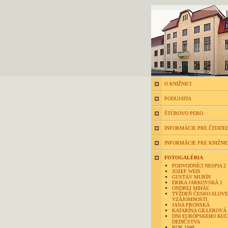
O KNIŽNICI
PODUJATIA
ŠTÚROVO PERO
INFORMÁCIE PRE ČITATE
INFORMÁCIE PRE KNIŽNI
FOTOGALÉRIA
PODVODNÍCI NESPIA 2
JOZEF WEIS
GUSTÁV MURÍN
ERIKA JARKOVSKÁ 2
ONDREJ MIHÁĽ
TÝŽDEŇ ČESKO-SLOVE
VZÁJOMNOSTI
JANA PRONSKÁ
KATARÍNA GILLEROVÁ
DNI EURÓPSKEHO KU
DEDIČSTVA
ROK 1948