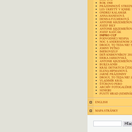
ROK 1968
PRÁZDNINOVÉ STRED
LES UKRYTÝ V KNIHE
ONDREJ KALAMÁR
ANNA HANESOVÁ
DENISA FULMEKOVÁ
ANTONIE KRZEMIEŇOV
JOZEF BILY
ANTONIE KRZEMIEŇOV
JOZEF KAŠČÁK
IMPRO CUP
PODVODNÍCI NESPIA
NOC S ANDERSENOM 2
DROGY, TO TEDA NIE! 
JOHNY PEŤKO
IMPROVIZUJ!
DEŇ KNIHOVNÍKOV 201
ERIKA JARKOVSKÁ
ANTONIE KRZEMIEŇO
BURZA KNÍH
KRÁĽ DETSKÝCH ČITA
ELENA HIPMANOVÁ
JARNÉ PRÁZDNINY
DROGY, TO TEDA NIE! 
VLADIMÍR KRÁL
ŠTÚROVO PERO
ARCHÍV FOTOGALÉRIE
SENIORI
PUSTÝ HRAD (SEMINÁ
ENGLISH
MAPA STRÁNKY