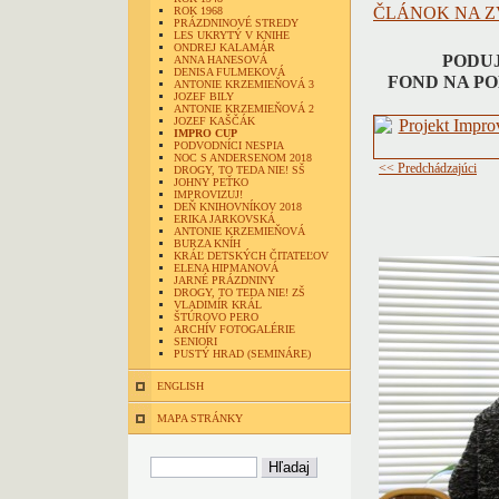
ČLÁNOK NA Z
ROK 1968
PRÁZDNINOVÉ STREDY
LES UKRYTÝ V KNIHE
ONDREJ KALAMÁR
PODUJ
ANNA HANESOVÁ
DENISA FULMEKOVÁ
FOND NA P
ANTONIE KRZEMIEŇOVÁ 3
JOZEF BILY
ANTONIE KRZEMIEŇOVÁ 2
JOZEF KAŠČÁK
IMPRO CUP
PODVODNÍCI NESPIA
NOC S ANDERSENOM 2018
<< Predchádzajúci
DROGY, TO TEDA NIE! SŠ
JOHNY PEŤKO
IMPROVIZUJ!
DEŇ KNIHOVNÍKOV 2018
ERIKA JARKOVSKÁ
ANTONIE KRZEMIEŇOVÁ
BURZA KNÍH
KRÁĽ DETSKÝCH ČITATEĽOV
ELENA HIPMANOVÁ
JARNÉ PRÁZDNINY
DROGY, TO TEDA NIE! ZŠ
VLADIMÍR KRÁL
ŠTÚROVO PERO
ARCHÍV FOTOGALÉRIE
SENIORI
PUSTÝ HRAD (SEMINÁRE)
ENGLISH
MAPA STRÁNKY