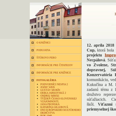
O KNIŽNICI
12. apríla 2018
Cup,
ktorá bola 
PODUJATIA
projektu
Impro
ŠTÚROVO PERO
Necpálová
. Súťa
vo Zvolene, Str
INFORMÁCIE PRE ČITATEĽOV
dopravnej, S
INFORMÁCIE PRE KNIŽNICE
Konzervatória
komunikáciu, ved
FOTOGALÉRIA
Kukučína a M. R
PODVODNÍCI NESPIA 2
JOZEF WEIS
zadanú tému z l
GUSTÁV MURÍN
ERIKA JARKOVSKÁ 2
družstvo reprez
ONDREJ MIHÁĽ
TÝŽDEŇ ČESKO-SLOVENSKEJ
súťažiacich. C
VZÁJOMNOSTI
škôl.
Víťazmi
JANA PRONSKÁ
KATARÍNA GILLEROVÁ
priemyselnej šk
DNI EURÓPSKEHO KULTÚRNEHO
DEDIČSTVA
ROK 1948