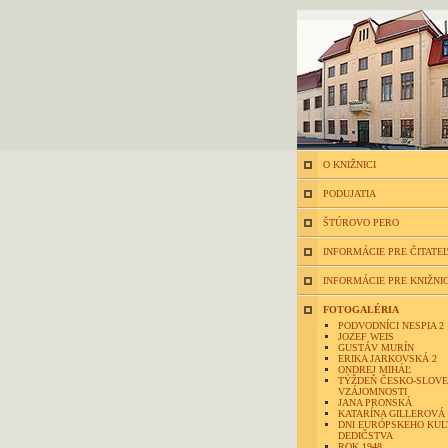
O KNIŽNICI
PODUJATIA
ŠTÚROVO PERO
INFORMÁCIE PRE ČITATE
INFORMÁCIE PRE KNIŽNI
FOTOGALÉRIA
PODVODNÍCI NESPIA 2
JOZEF WEIS
GUSTÁV MURÍN
ERIKA JARKOVSKÁ 2
ONDREJ MIHÁĽ
TÝŽDEŇ ČESKO-SLOVE
VZÁJOMNOSTI
JANA PRONSKÁ
KATARÍNA GILLEROVÁ
DNI EURÓPSKEHO KU
DEDIČSTVA
ROK 1948