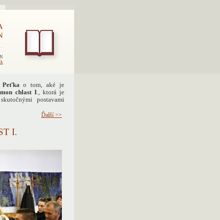
A
N
EN
sk
 Peťka
o tom, aké je
mon chlast I
., ktorá je
 skutočnými postavami
Ďalší >>
T I.