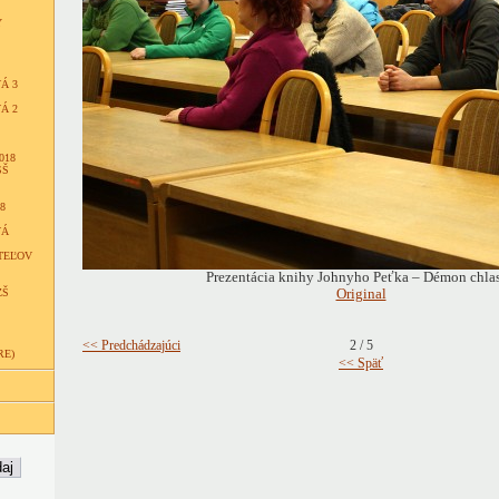
Y
Á 3
Á 2
018
SŠ
8
VÁ
TEĽOV
Prezentácia knihy Johnyho Peťka – Démon chlast
ZŠ
Original
<< Predchádzajúci
2 / 5
RE)
<< Späť