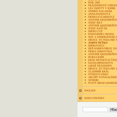
ROK 1968
PRÁZDNINOVÉ STRED
LES UKRYTÝ V KNIHE
ONDREJ KALAMÁR
ANNA HANESOVÁ
DENISA FULMEKOVÁ
ANTONIE KRZEMIEŇOV
JOZEF BILY
ANTONIE KRZEMIEŇOV
JOZEF KAŠČÁK
IMPRO CUP
PODVODNÍCI NESPIA
NOC S ANDERSENOM 2
DROGY, TO TEDA NIE! 
JOHNY PEŤKO
IMPROVIZUJ!
DEŇ KNIHOVNÍKOV 201
ERIKA JARKOVSKÁ
ANTONIE KRZEMIEŇO
BURZA KNÍH
KRÁĽ DETSKÝCH ČITA
ELENA HIPMANOVÁ
JARNÉ PRÁZDNINY
DROGY, TO TEDA NIE! 
VLADIMÍR KRÁL
ŠTÚROVO PERO
ARCHÍV FOTOGALÉRIE
SENIORI
PUSTÝ HRAD (SEMINÁ
ENGLISH
MAPA STRÁNKY