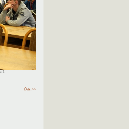
 I.
Ďalší >>