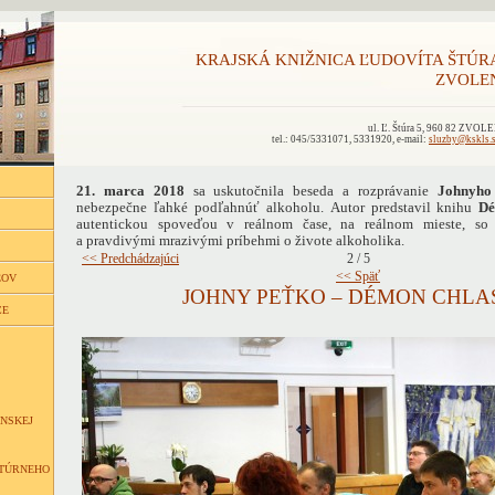
KRAJSKÁ KNIŽNICA ĽUDOVÍTA ŠTÚR
ZVOLE
ul. Ľ. Štúra 5, 960 82 ZVOL
tel.: 045/5331071, 5331920, e-mail:
sluzby@kskls.
21. marca 2018
sa uskutočnila beseda a rozprávanie
Johnyho
nebezpečne ľahké podľahnúť alkoholu. Autor predstavil knihu
Dé
autentickou spoveďou v reálnom čase, na reálnom mieste, so
a pravdivými mrazivými príbehmi o živote alkoholika.
<< Predchádzajúci
2 / 5
<< Späť
ĽOV
JOHNY PEŤKO – DÉMON CHLAS
CE
NSKEJ
LTÚRNEHO