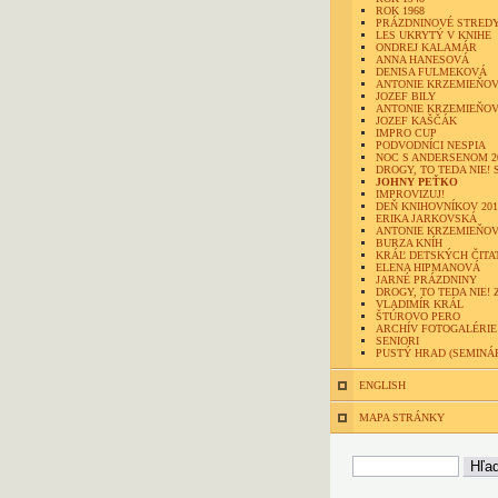
ROK 1968
PRÁZDNINOVÉ STRED
LES UKRYTÝ V KNIHE
ONDREJ KALAMÁR
ANNA HANESOVÁ
DENISA FULMEKOVÁ
ANTONIE KRZEMIEŇOV
JOZEF BILY
ANTONIE KRZEMIEŇOV
JOZEF KAŠČÁK
IMPRO CUP
PODVODNÍCI NESPIA
NOC S ANDERSENOM 2
DROGY, TO TEDA NIE! 
JOHNY PEŤKO
IMPROVIZUJ!
DEŇ KNIHOVNÍKOV 201
ERIKA JARKOVSKÁ
ANTONIE KRZEMIEŇO
BURZA KNÍH
KRÁĽ DETSKÝCH ČITA
ELENA HIPMANOVÁ
JARNÉ PRÁZDNINY
DROGY, TO TEDA NIE! 
VLADIMÍR KRÁL
ŠTÚROVO PERO
ARCHÍV FOTOGALÉRIE
SENIORI
PUSTÝ HRAD (SEMINÁ
ENGLISH
MAPA STRÁNKY