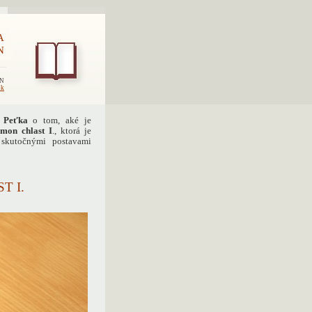
A
N
EN
sk
 Peťka
o tom, aké je
mon chlast I
., ktorá je
 skutočnými postavami
T I.