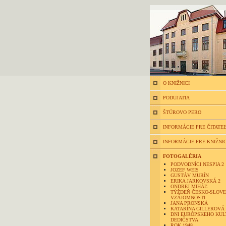
O KNIŽNICI
PODUJATIA
ŠTÚROVO PERO
INFORMÁCIE PRE ČITATE
INFORMÁCIE PRE KNIŽNI
FOTOGALÉRIA
PODVODNÍCI NESPIA 2
JOZEF WEIS
GUSTÁV MURÍN
ERIKA JARKOVSKÁ 2
ONDREJ MIHÁĽ
TÝŽDEŇ ČESKO-SLOVE
VZÁJOMNOSTI
JANA PRONSKÁ
KATARÍNA GILLEROVÁ
DNI EURÓPSKEHO KU
DEDIČSTVA
ROK 1948