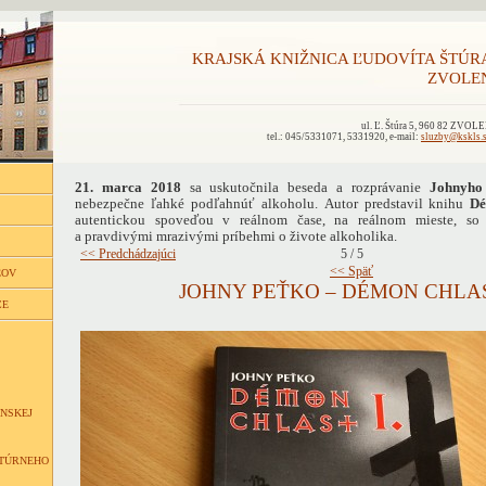
KRAJSKÁ KNIŽNICA ĽUDOVÍTA ŠTÚR
ZVOLE
ul. Ľ. Štúra 5, 960 82 ZVOL
tel.: 045/5331071, 5331920, e-mail:
sluzby@kskls.
21. marca 2018
sa uskutočnila beseda a rozprávanie
Johnyho
nebezpečne ľahké podľahnúť alkoholu. Autor predstavil knihu
Dé
autentickou spoveďou v reálnom čase, na reálnom mieste, so
a pravdivými mrazivými príbehmi o živote alkoholika.
<< Predchádzajúci
5 / 5
<< Späť
ĽOV
JOHNY PEŤKO – DÉMON CHLAS
CE
NSKEJ
LTÚRNEHO