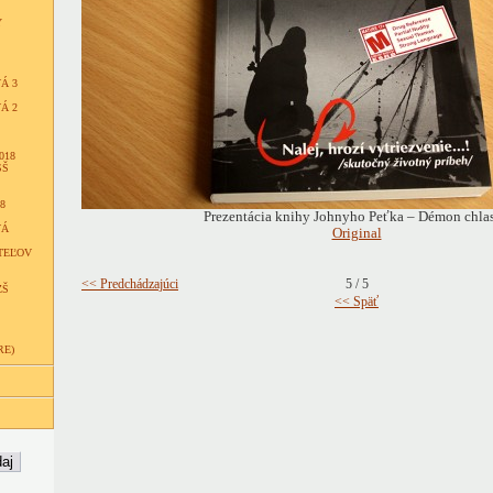
Y
Á 3
Á 2
018
SŠ
8
Prezentácia knihy Johnyho Peťka – Démon chlast
VÁ
Original
TEĽOV
<< Predchádzajúci
5 / 5
ZŠ
<< Späť
RE)