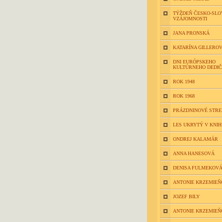
TÝŽDEŇ ČESKO-SLO
VZÁJOMNOSTI
JANA PRONSKÁ
KATARÍNA GILLERO
DNI EURÓPSKEHO
KULTÚRNEHO DEDI
ROK 1948
ROK 1968
PRÁZDNINOVÉ STR
LES UKRYTÝ V KNIH
ONDREJ KALAMÁR
ANNA HANESOVÁ
DENISA FULMEKOV
ANTONIE KRZEMIEŇ
JOZEF BILY
ANTONIE KRZEMIEŇ