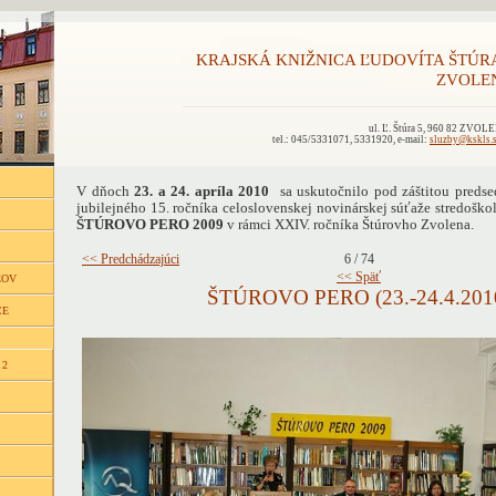
KRAJSKÁ KNIŽNICA ĽUDOVÍTA ŠTÚR
ZVOLE
ul. Ľ. Štúra 5, 960 82 ZVOL
tel.: 045/5331071, 5331920, e-mail:
sluzby@kskls.
V dňoch
23. a 24. apríla 2010
sa uskutočnilo pod záštitou pred
jubilejného 15. ročníka celoslovenskej novinárskej súťaže stredošk
ŠTÚROVO PERO 2009
v rámci XXIV. ročníka Štúrovho Zvolena.
<< Predchádzajúci
6 / 74
<< Späť
ĽOV
ŠTÚROVO PERO (23.-24.4.201
CE
 2