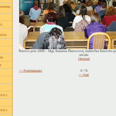
VENSKEJ
VÁ
ČSTVA
Štúrovo pero 2009 – Mgr. Katarína Ďurovcová, riaditeľka Štúrovho pe
súťaže
EDY
Original
E
<< Predchádzajúci
6 / 74
<< Späť
Á
OVÁ 3
OVÁ 2