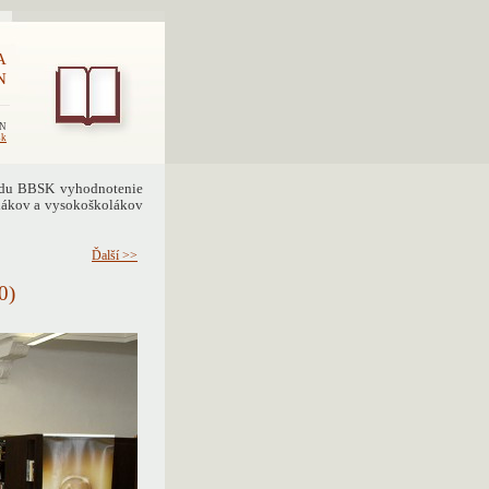
A
N
EN
sk
sedu BBSK vyhodnotenie
olákov a vysokoškolákov
Ďalší >>
0)