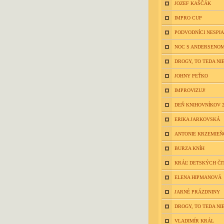
JOZEF KAŠČÁK
IMPRO CUP
PODVODNÍCI NESPIA
NOC S ANDERSENOM
DROGY, TO TEDA NIE
JOHNY PEŤKO
IMPROVIZUJ!
DEŇ KNIHOVNÍKOV 2
ERIKA JARKOVSKÁ
ANTONIE KRZEMIE
BURZA KNÍH
KRÁĽ DETSKÝCH ČI
ELENA HIPMANOVÁ
JARNÉ PRÁZDNINY
DROGY, TO TEDA NIE
VLADIMÍR KRÁL