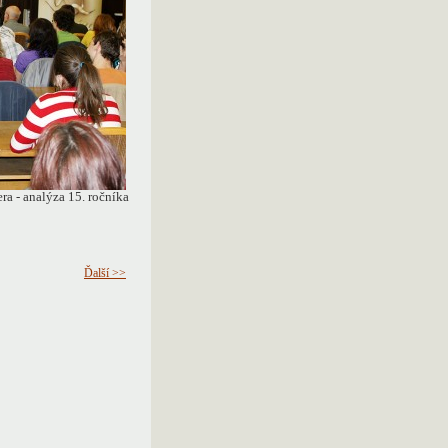
ra - analýza 15. ročníka
Ďalší >>