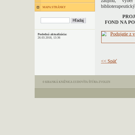
záujmu, výber
biblioterapeutický
MAPA STRÁNKY
PROJ
FOND NA P
Posledná aktualizácia:
26.03.2018, 13:36
<< Späť
© KRAJSKÁ KNIŽNICA ĽUDOVÍTA ŠTÚRA ZVOLEN