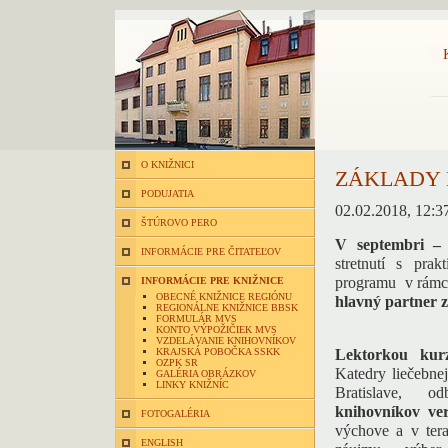
O KNIŽNICI
ZÁKLADY 
PODUJATIA
02.02.2018, 12:3
ŠTÚROVO PERO
V septembri – 
INFORMÁCIE PRE ČITATEĽOV
stretnutí s prak
programu v rámc
INFORMÁCIE PRE KNIŽNICE
OBECNÉ KNIŽNICE REGIÓNU
hlavný partner 
REGIONÁLNE KNIŽNICE BBSK
FORMULÁR MVS
KONTO VÝPOŽIČIEK MVS
VZDELÁVANIE KNIHOVNÍKOV
KRAJSKÁ POBOČKA SSKK
Lektorkou kur
OZPK SR
Katedry liečebne
GALÉRIA OBRÁZKOV
LINKY KNIŽNÍC
Bratislave, o
knihovníkov ve
FOTOGALÉRIA
výchove a v terap
ENGLISH