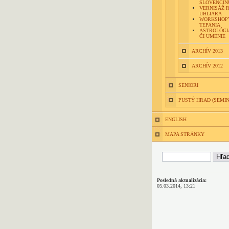
SLOVENČINU
VERNISÁŽ 
UHLIARA
WORKSHOP
TEPANIA
ASTROLÓGIA
ČI UMENIE
ARCHÍV 2013
ARCHÍV 2012
SENIORI
PUSTÝ HRAD (SEMI
ENGLISH
MAPA STRÁNKY
Posledná aktualizácia:
05.03.2014, 13:21