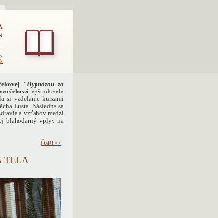
A
N
EN
sk
čekovej
"Hypnózou za
ivarčeková
vyštudovala
a si vzdelanie kurzami
ěcha Lusta. Následne sa
 zdravia a vzťahov medzi
ej blahodarný vplyv na
Ďalší >>
 TELA