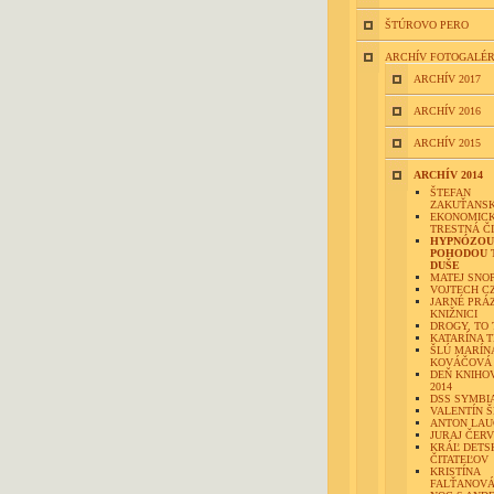
ŠTÚROVO PERO
ARCHÍV FOTOGALÉR
ARCHÍV 2017
ARCHÍV 2016
ARCHÍV 2015
ARCHÍV 2014
ŠTEFAN
ZAKUŤANS
EKONOMIC
TRESTNÁ Č
HYPNÓZOU
POHODOU T
DUŠE
MATEJ SNO
VOJTECH C
JARNÉ PRÁ
KNIŽNICI
DROGY, TO 
KATARÍNA 
ŠLÚ MARÍN
KOVÁČOVÁ
DEŇ KNIHO
2014
DSS SYMBI
VALENTÍN Š
ANTON LAU
JURAJ ČER
KRÁĽ DETS
ČITATEĽOV
KRISTÍNA
FALŤANOV