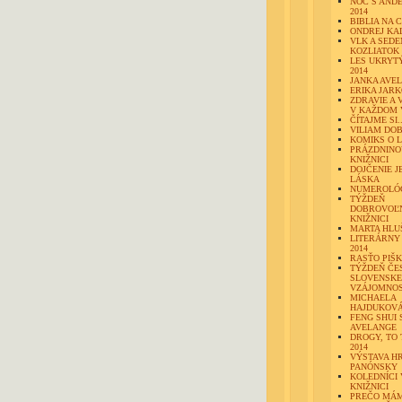
NOC S AND
2014
BIBLIA NA 
ONDREJ K
VLK A SED
KOZLIATOK
LES UKRYTÝ
2014
JANKA AVE
ERIKA JAR
ZDRAVIE A 
V KAŽDOM 
ČÍTAJME SI..
VILIAM DOB
KOMIKS O 
PRÁZDNINO
KNIŽNICI
DOJČENIE J
LÁSKA
NUMEROLÓ
TÝŽDEŇ
DOBROVOĽN
KNIŽNICI
MARTA HLU
LITERÁRNY
2014
RASŤO PIŠ
TÝŽDEŇ ČE
SLOVENSKE
VZÁJOMNOS
MICHAELA
HAJDUKOV
FENG SHUI 
AVELANGE
DROGY, TO 
2014
VÝSTAVA H
PANÓNSKY
KOLEDNÍCI 
KNIŽNICI
PREČO MÁ