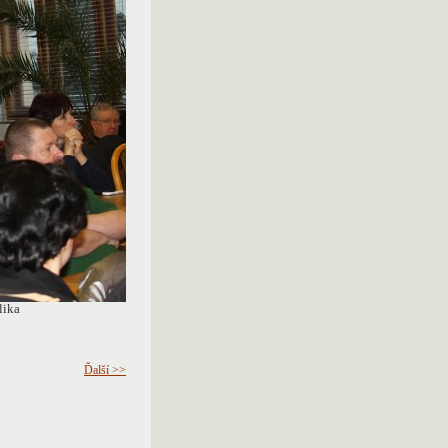
lika
Ďalší >>