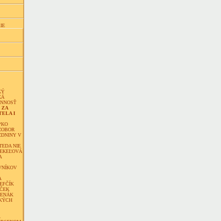
IE
KÝ
KÁ
INNOSŤ
 ZA
ELA I
PKO
ZOBOR
ZDNINY V
TEDA NIE
TEKEĽOVÁ
A
VNÍKOV
A
EFČÍK
ČEK
VENÁK
KÝCH
Á