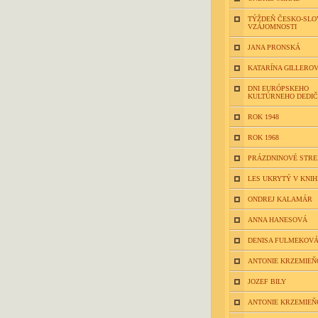
TÝŽDEŇ ČESKO-SLO
VZÁJOMNOSTI
JANA PRONSKÁ
KATARÍNA GILLERO
DNI EURÓPSKEHO
KULTÚRNEHO DEDI
ROK 1948
ROK 1968
PRÁZDNINOVÉ STR
LES UKRYTÝ V KNIH
ONDREJ KALAMÁR
ANNA HANESOVÁ
DENISA FULMEKOV
ANTONIE KRZEMIEŇ
JOZEF BILY
ANTONIE KRZEMIEŇ