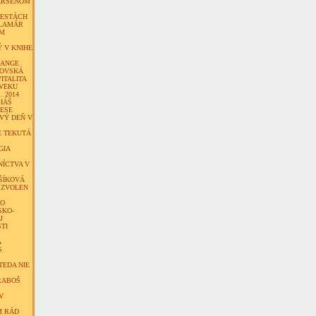
ERSENOM
CESTÁCH
ALAMÁR
EM
 V KNIHE
LANGE
KOVSKÁ
VITALITA
VEKU
. 2014
IÁŠ
LESE
VÝ DEŇ V
E TEKUTÁ
GIA
ÍCTVA V
ŠÍKOVÁ
 ZVOLEN
KO
SKO-
J
TI
Á
S
TEDA NIE
RABOŠ
V
M RÁD