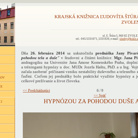
KRAJSKÁ KNIŽNICA ĽUDOVÍTA ŠTÚR
ZVOLE
ul. Ľ. Štúra 5, 960 82 ZVOL
tel.: 045/5331071, 5331920, e-mail:
sluzby@kskls.
Dňa
26. februára 2014
sa uskutočnila
prednáška Jany Pivar
pohodou tela a duše"
v študovni a čitárni knižnice.
Mgr. Jana P
andragogiku na Univerzite Jana Amose Komenského Praha, doplnil
a tréningami hypnózy u doc. MUDr. Jozefa Haštu, PhD. a u Ing. Vojt
začala zaoberať príčinami vzniku nestability duševného a telesného
ľuďmi. Cieľom jej prednášky bolo praktické využitie hypnózy a j
ĽOV
celkové prežívanie a život človeka.
CE
<< Predchádzajúci
6 / 9
<< Späť
HYPNÓZOU ZA POHODOU DUŠE A
 2