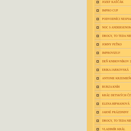
JOZEF KAŠČÁK
IMPRO CUP
PODVODNÍCI NESPIA
NOC S ANDERSENOM
DROGY, TO TEDA NIE
JOHNY PEŤKO
IMPROVIZUJ!
DEŇ KNIHOVNÍKOV 2
ERIKA JARKOVSKÁ
ANTONIE KRZEMIE
BURZA KNÍH
KRÁĽ DETSKÝCH ČI
ELENA HIPMANOVÁ
JARNÉ PRÁZDNINY
DROGY, TO TEDA NIE
VLADIMÍR KRÁL