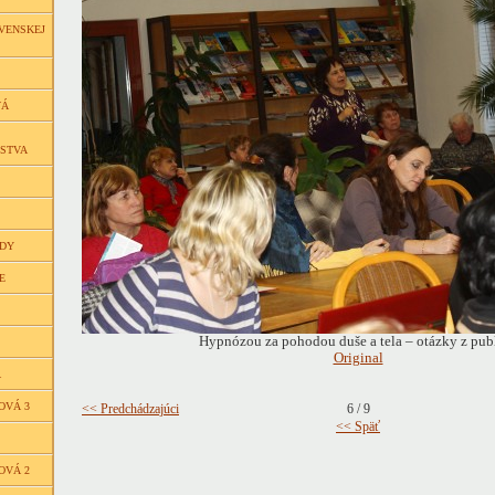
VENSKEJ
VÁ
ČSTVA
EDY
E
Hypnózou za pohodou duše a tela – otázky z pub
Original
Á
OVÁ 3
<< Predchádzajúci
6 / 9
<< Späť
OVÁ 2