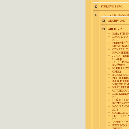
ŠTÚROVO PERO
ARCHÍV FOTOGALÉR
ARCHÍV 2017
ARCHÍV 2016
SAIA ŠTIPE
DROGY, TO 
2016
ĽUDOVÍT Š
MEDZI NAM
ODKAZ J. C.
HRONSKÉH
JURÍK - DUB
OLACH
JARNÉ PRÁ
KNIŽNICI
KLUB PRIA
OPERY
BURZA KNÍ
PETER URB
IGOR PODH
VIKTOR TI
KRÁĽ DETS
ČITATEĽOV 
DEŇ KNIHO
2016
DEŇ ĽUDOV
ROZPRÁVKY
NOC S AND
2016
CAMILLE L
LES UKRYTÝ
2016
JOZEF BILY
BEZPEČNÁ 
ŽIVOTA