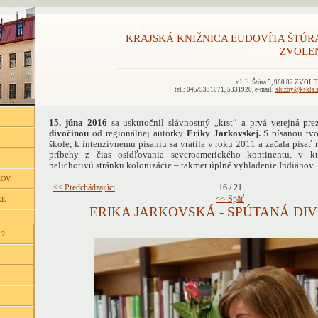
KRAJSKÁ KNIŽNICA ĽUDOVÍTA ŠTÚR
ZVOLE
ul. Ľ. Štúra 5, 960 82 ZVOL
tel.: 045/5331071, 5331920, e-mail:
sluzby@kskls.
15. júna 2016
sa uskutočnil slávnostný „krst“ a prvá verejná pr
divočinou
od regionálnej autorky
Eriky Jarkovskej.
S písanou tvo
škole, k intenzívnemu písaniu sa vrátila v roku 2011 a začala písa
príbehy z čias osídľovania severoamerického kontinentu, v k
nelichotivú stránku kolonizácie – takmer úplné vyhladenie Indiánov.
ĽOV
<< Predchádzajúci
16 / 21
<< Späť
CE
ERIKA JARKOVSKÁ - SPÚTANÁ DI
 2