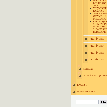
ALENA ČE
LITERÁRNY
2016
VYZDOBME
KNIŽNICU
JOZEF BAN
ČÍTAME NA
MIKULÁŠA
PREČO MÁ
SLOVENČIN
MÁM RÁD
SLOVENSK
ĽUBICA KE
ARCHÍV 2015
ARCHÍV 2014
ARCHÍV 2013
ARCHÍV 2012
SENIORI
PUSTÝ HRAD (SEMI
ENGLISH
MAPA STRÁNKY