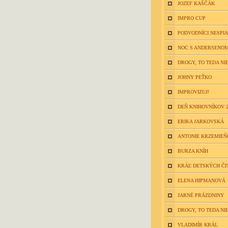
JOZEF KAŠČÁK
IMPRO CUP
PODVODNÍCI NESPIA
NOC S ANDERSENOM
DROGY, TO TEDA NIE
JOHNY PEŤKO
IMPROVIZUJ!
DEŇ KNIHOVNÍKOV 2
ERIKA JARKOVSKÁ
ANTONIE KRZEMIE
BURZA KNÍH
KRÁĽ DETSKÝCH ČI
ELENA HIPMANOVÁ
JARNÉ PRÁZDNINY
DROGY, TO TEDA NIE
VLADIMÍR KRÁL