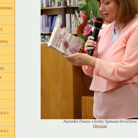
VENSKEJ
VÁ
ČSTVA
EDY
E
Á
OVÁ 3
Autorské čítanie z knihy Spútaná divočinou
Original
OVÁ 2