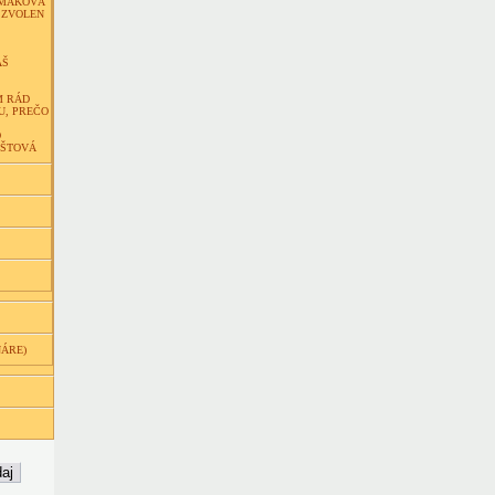
RMÁKOVÁ
 ZVOLEN
ÁŠ
M RÁD
U, PREČO
O
PŠTOVÁ
NÁRE)