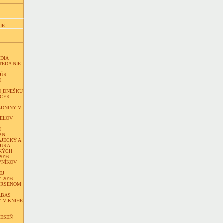
IE
NDIÁ
TEDA NIE
TÚR
I
O DNEŠKU
ČEK -
ZDNINY V
TEĽOV
H
AN
ÁJECKÝ A
MURA
KÝCH
2016
VNÍKOV
EJ
 2016
ERSENOM
ABAS
 V KNIHE
JESEŇ