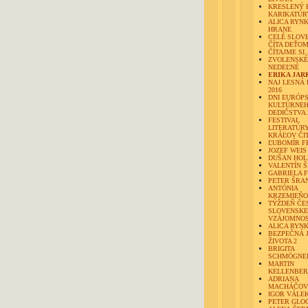
KRESLENÝ 
KARIKATÚR
ALICA RYNK
HRANE
CELÉ SLOV
ČÍTA DEŤO
ČÍTAJME SI..
ZVOLENSKÉ
NEDEĽNÉ
ERIKA JA
NAJ LESNÁ 
2016
DNI EURÓP
KULTÚRNE
DEDIČSTVA 
FESTIVAL
LITERATÚRY
KRÁĽOV ČI
ĽUBOMÍR F
JOZEF WEIS
DUŠAN HOL
VALENTÍN Š
GABRIELA 
PETER ŠRA
ANTÓNIA
KRZEMIEŇ
TÝŽDEŇ ČE
SLOVENSKE
VZÁJOMNOS
ALICA RYN
BEZPEČNÁ 
ŽIVOTA 2
BRIGITA
SCHMÖGNE
MARTIN
KELLENBE
ADRIANA
MACHÁČOV
IGOR VÁLE
PETER GLO