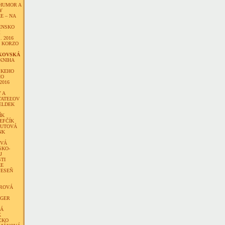
HUMOR A
Y
E – NA
ENSKO
M
. 2016
 KORZO
RKOVSKÁ
KNIHA
SKEHO
HO
2016
 A
TATEĽOV
ELDEK
ÍK
EFČÍK
FUTOVÁ
NK
OVÁ
SKO-
J
TI
KE
JESEŇ
ROVÁ
RGER
Á
K
CKO