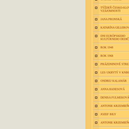
TÝŽDEŇ ČESKO-SLO
VZÁJOMNOSTI
JANA PRONSKÁ
KATARÍNA GILLERO
DNI EURÓPSKEHO
KULTÚRNEHO DEDI
ROK 1948
ROK 1968
PRÁZDNINOVÉ STR
LES UKRYTÝ V KNIH
ONDREJ KALAMÁR
ANNA HANESOVÁ
DENISA FULMEKOV
ANTONIE KRZEMIEŇ
JOZEF BILY
ANTONIE KRZEMIEŇ