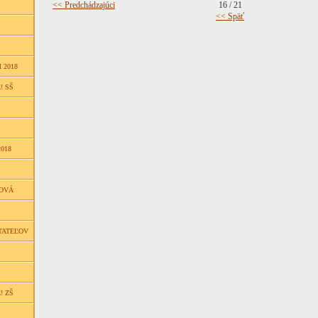
<< Predchádzajúci
16 / 21
<< Späť
 2018
! SŠ
018
ŇOVÁ
TATEĽOV
! ZŠ