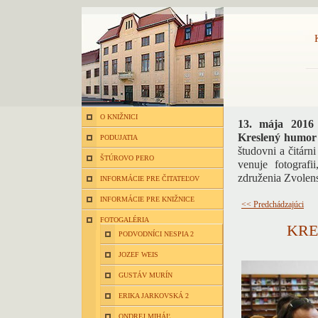
O KNIŽNICI
13. mája 2016
Kreslený humor 
PODUJATIA
študovni a čitárn
ŠTÚROVO PERO
venuje fotograf
združenia Zvolen
INFORMÁCIE PRE ČITATEĽOV
INFORMÁCIE PRE KNIŽNICE
<< Predchádzajúci
FOTOGALÉRIA
KRE
PODVODNÍCI NESPIA 2
JOZEF WEIS
GUSTÁV MURÍN
ERIKA JARKOVSKÁ 2
ONDREJ MIHÁĽ