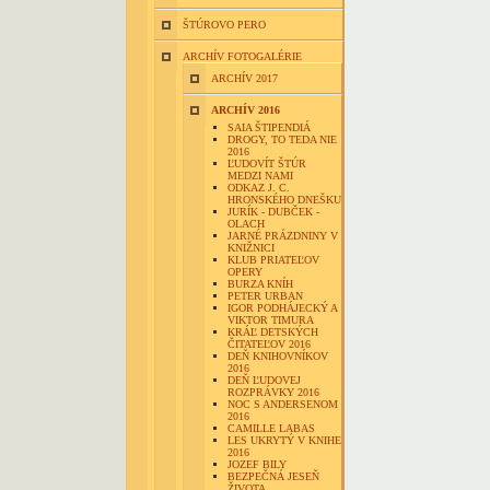
ŠTÚROVO PERO
ARCHÍV FOTOGALÉRIE
ARCHÍV 2017
ARCHÍV 2016
SAIA ŠTIPENDIÁ
DROGY, TO TEDA NIE
2016
ĽUDOVÍT ŠTÚR
MEDZI NAMI
ODKAZ J. C.
HRONSKÉHO DNEŠKU
JURÍK - DUBČEK -
OLACH
JARNÉ PRÁZDNINY V
KNIŽNICI
KLUB PRIATEĽOV
OPERY
BURZA KNÍH
PETER URBAN
IGOR PODHÁJECKÝ A
VIKTOR TIMURA
KRÁĽ DETSKÝCH
ČITATEĽOV 2016
DEŇ KNIHOVNÍKOV
2016
DEŇ ĽUDOVEJ
ROZPRÁVKY 2016
NOC S ANDERSENOM
2016
CAMILLE LABAS
LES UKRYTÝ V KNIHE
2016
JOZEF BILY
BEZPEČNÁ JESEŇ
ŽIVOTA