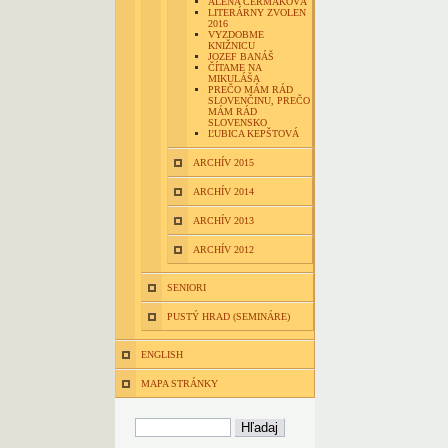
ALENA ČERMÁKOVÁ
LITERÁRNY ZVOLEN
2016
VYZDOBME
KNIŽNICU
JOZEF BANÁŠ
ČÍTAME NA
MIKULÁŠA
PREČO MÁM RÁD
SLOVENČINU, PREČO
MÁM RÁD
SLOVENSKO
ĽUBICA KEPŠTOVÁ
ARCHÍV 2015
ARCHÍV 2014
ARCHÍV 2013
ARCHÍV 2012
SENIORI
PUSTÝ HRAD (SEMINÁRE)
ENGLISH
MAPA STRÁNKY