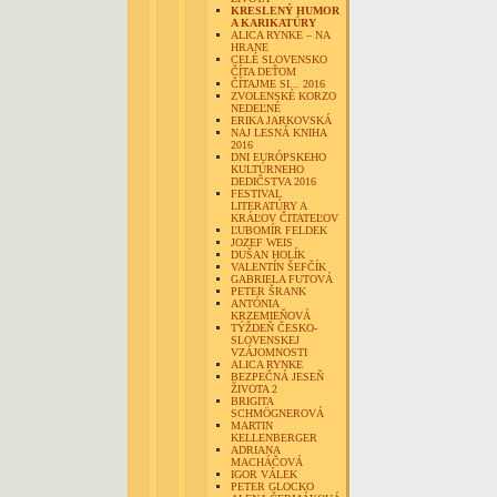
KRESLENÝ HUMOR
A KARIKATÚRY
ALICA RYNKE – NA
HRANE
CELÉ SLOVENSKO
ČÍTA DEŤOM
ČÍTAJME SI... 2016
ZVOLENSKÉ KORZO
NEDEĽNÉ
ERIKA JARKOVSKÁ
NAJ LESNÁ KNIHA
2016
DNI EURÓPSKEHO
KULTÚRNEHO
DEDIČSTVA 2016
FESTIVAL
LITERATÚRY A
KRÁĽOV ČITATEĽOV
ĽUBOMÍR FELDEK
JOZEF WEIS
DUŠAN HOLÍK
VALENTÍN ŠEFČÍK
GABRIELA FUTOVÁ
PETER ŠRANK
ANTÓNIA
KRZEMIEŇOVÁ
TÝŽDEŇ ČESKO-
SLOVENSKEJ
VZÁJOMNOSTI
ALICA RYNKE
BEZPEČNÁ JESEŇ
ŽIVOTA 2
BRIGITA
SCHMÖGNEROVÁ
MARTIN
KELLENBERGER
ADRIANA
MACHÁČOVÁ
IGOR VÁLEK
PETER GLOCKO