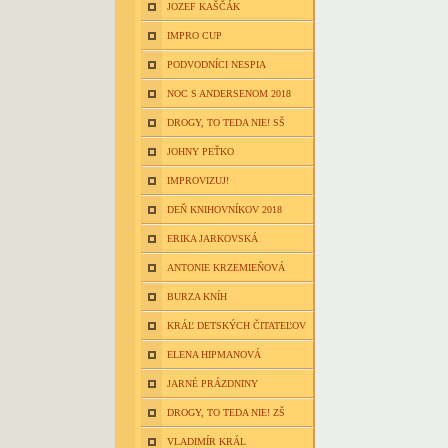
JOZEF KAŠČÁK
IMPRO CUP
PODVODNÍCI NESPIA
NOC S ANDERSENOM 2018
DROGY, TO TEDA NIE! SŠ
JOHNY PEŤKO
IMPROVIZUJ!
DEŇ KNIHOVNÍKOV 2018
ERIKA JARKOVSKÁ
ANTONIE KRZEMIEŇOVÁ
BURZA KNÍH
KRÁĽ DETSKÝCH ČITATEĽOV
ELENA HIPMANOVÁ
JARNÉ PRÁZDNINY
DROGY, TO TEDA NIE! ZŠ
VLADIMÍR KRÁL