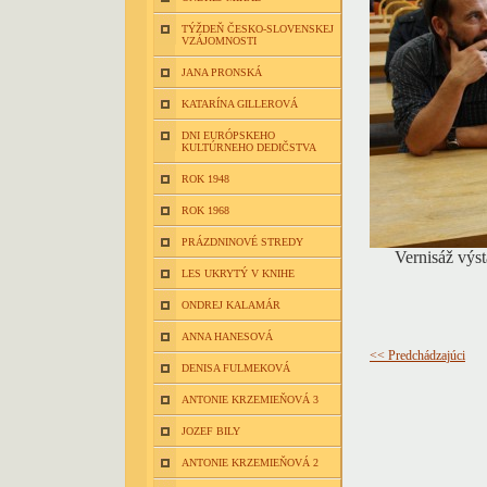
TÝŽDEŇ ČESKO-SLOVENSKEJ
VZÁJOMNOSTI
JANA PRONSKÁ
KATARÍNA GILLEROVÁ
DNI EURÓPSKEHO
KULTÚRNEHO DEDIČSTVA
ROK 1948
ROK 1968
PRÁZDNINOVÉ STREDY
Vernisáž výs
LES UKRYTÝ V KNIHE
ONDREJ KALAMÁR
ANNA HANESOVÁ
<< Predchádzajúci
DENISA FULMEKOVÁ
ANTONIE KRZEMIEŇOVÁ 3
JOZEF BILY
ANTONIE KRZEMIEŇOVÁ 2