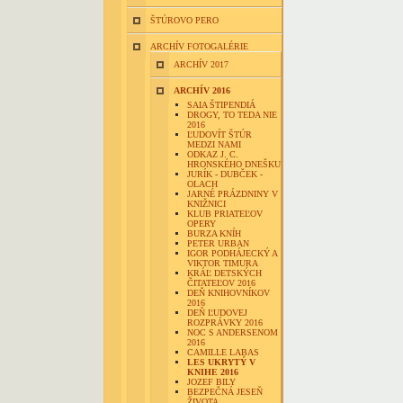
ŠTÚROVO PERO
ARCHÍV FOTOGALÉRIE
ARCHÍV 2017
ARCHÍV 2016
SAIA ŠTIPENDIÁ
DROGY, TO TEDA NIE
2016
ĽUDOVÍT ŠTÚR
MEDZI NAMI
ODKAZ J. C.
HRONSKÉHO DNEŠKU
JURÍK - DUBČEK -
OLACH
JARNÉ PRÁZDNINY V
KNIŽNICI
KLUB PRIATEĽOV
OPERY
BURZA KNÍH
PETER URBAN
IGOR PODHÁJECKÝ A
VIKTOR TIMURA
KRÁĽ DETSKÝCH
ČITATEĽOV 2016
DEŇ KNIHOVNÍKOV
2016
DEŇ ĽUDOVEJ
ROZPRÁVKY 2016
NOC S ANDERSENOM
2016
CAMILLE LABAS
LES UKRYTÝ V
KNIHE 2016
JOZEF BILY
BEZPEČNÁ JESEŇ
ŽIVOTA