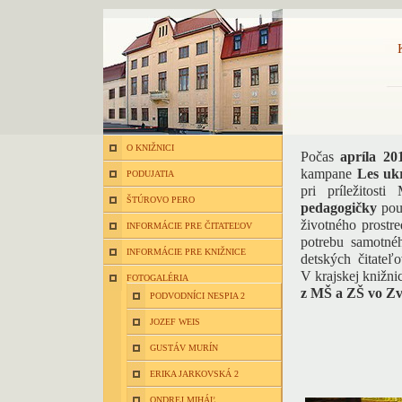
O KNIŽNICI
Počas
apríla 20
kampane
Les uk
PODUJATIA
pri príležitost
ŠTÚROVO PERO
pedagogičky
pouk
životného prostr
INFORMÁCIE PRE ČITATEĽOV
potrebu samotné
INFORMÁCIE PRE KNIŽNICE
detských čitateľo
V krajskej knižni
FOTOGALÉRIA
z MŠ a ZŠ vo Zv
PODVODNÍCI NESPIA 2
JOZEF WEIS
GUSTÁV MURÍN
ERIKA JARKOVSKÁ 2
ONDREJ MIHÁĽ