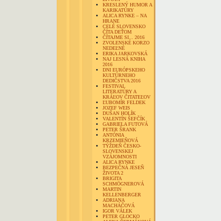
KRESLENÝ HUMOR A
KARIKATÚRY
ALICA RYNKE – NA
HRANE
CELÉ SLOVENSKO
ČÍTA DEŤOM
ČÍTAJME SI... 2016
ZVOLENSKÉ KORZO
NEDEĽNÉ
ERIKA JARKOVSKÁ
NAJ LESNÁ KNIHA
2016
DNI EURÓPSKEHO
KULTÚRNEHO
DEDIČSTVA 2016
FESTIVAL
LITERATÚRY A
KRÁĽOV ČITATEĽOV
ĽUBOMÍR FELDEK
JOZEF WEIS
DUŠAN HOLÍK
VALENTÍN ŠEFČÍK
GABRIELA FUTOVÁ
PETER ŠRANK
ANTÓNIA
KRZEMIEŇOVÁ
TÝŽDEŇ ČESKO-
SLOVENSKEJ
VZÁJOMNOSTI
ALICA RYNKE
BEZPEČNÁ JESEŇ
ŽIVOTA 2
BRIGITA
SCHMÖGNEROVÁ
MARTIN
KELLENBERGER
ADRIANA
MACHÁČOVÁ
IGOR VÁLEK
PETER GLOCKO