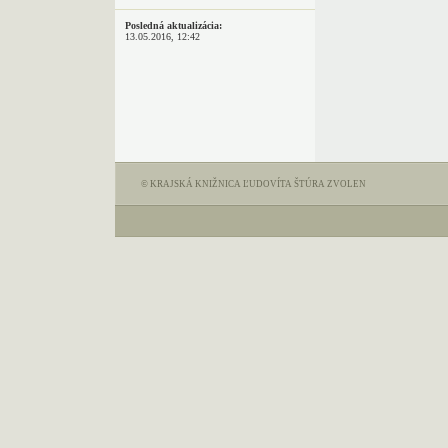
Posledná aktualizácia:
13.05.2016, 12:42
© KRAJSKÁ KNIŽNICA ĽUDOVÍTA ŠTÚRA ZVOLEN