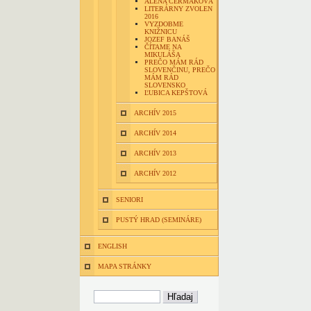
ALENA ČERMÁKOVÁ
LITERÁRNY ZVOLEN
2016
VYZDOBME
KNIŽNICU
JOZEF BANÁŠ
ČÍTAME NA
MIKULÁŠA
PREČO MÁM RÁD
SLOVENČINU, PREČO
MÁM RÁD
SLOVENSKO
ĽUBICA KEPŠTOVÁ
ARCHÍV 2015
ARCHÍV 2014
ARCHÍV 2013
ARCHÍV 2012
SENIORI
PUSTÝ HRAD (SEMINÁRE)
ENGLISH
MAPA STRÁNKY