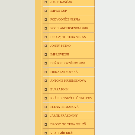
JOZEF KAŠČÁK
IMPRO CUP
PODVODNÍCI NESPIA
NOC S ANDERSENOM 2018
DROGY, TO TEDA NIE! SŠ
JOHNY PEŤKO
IMPROVIZUJ!
DEŇ KNIHOVNÍKOV 2018
ERIKA JARKOVSKÁ
ANTONIE KRZEMIEŇOVÁ
BURZA KNÍH
KRÁĽ DETSKÝCH ČITATEĽOV
ELENA HIPMANOVÁ
JARNÉ PRÁZDNINY
DROGY, TO TEDA NIE! ZŠ
VLADIMÍR KRÁL