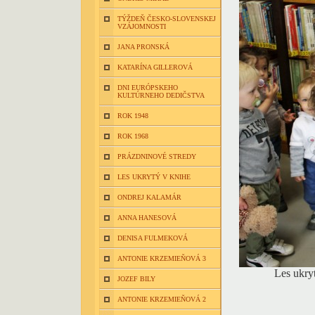
TÝŽDEŇ ČESKO-SLOVENSKEJ
VZÁJOMNOSTI
JANA PRONSKÁ
KATARÍNA GILLEROVÁ
DNI EURÓPSKEHO
KULTÚRNEHO DEDIČSTVA
ROK 1948
ROK 1968
PRÁZDNINOVÉ STREDY
LES UKRYTÝ V KNIHE
ONDREJ KALAMÁR
ANNA HANESOVÁ
DENISA FULMEKOVÁ
ANTONIE KRZEMIEŇOVÁ 3
Les ukryt
JOZEF BILY
ANTONIE KRZEMIEŇOVÁ 2