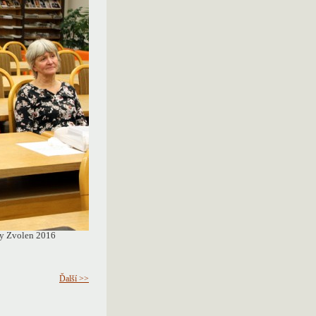
rny Zvolen 2016
Ďalší >>