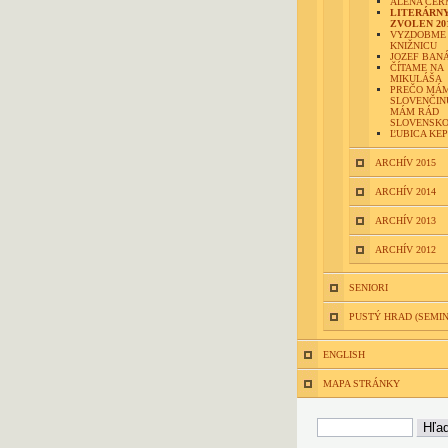
ALENA ČE
LITERÁRN
ZVOLEN 20
VYZDOBME
KNIŽNICU
JOZEF BAN
ČÍTAME NA
MIKULÁŠA
PREČO MÁ
SLOVENČIN
MÁM RÁD
SLOVENSK
ĽUBICA KE
ARCHÍV 2015
ARCHÍV 2014
ARCHÍV 2013
ARCHÍV 2012
SENIORI
PUSTÝ HRAD (SEMI
ENGLISH
MAPA STRÁNKY