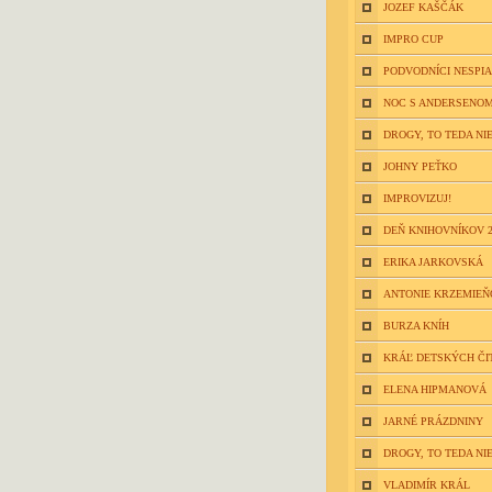
JOZEF KAŠČÁK
IMPRO CUP
PODVODNÍCI NESPIA
NOC S ANDERSENOM
DROGY, TO TEDA NIE
JOHNY PEŤKO
IMPROVIZUJ!
DEŇ KNIHOVNÍKOV 2
ERIKA JARKOVSKÁ
ANTONIE KRZEMIE
BURZA KNÍH
KRÁĽ DETSKÝCH ČI
ELENA HIPMANOVÁ
JARNÉ PRÁZDNINY
DROGY, TO TEDA NIE
VLADIMÍR KRÁL