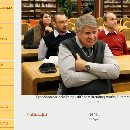
VENSKEJ
VÁ
ČSTVA
EDY
E
Vyhodnotenie celoštátnej súťaže v literárnej tvorby Literá
Á
Original
OVÁ 3
<< Predchádzajúci
14 / 21
<< Späť
OVÁ 2