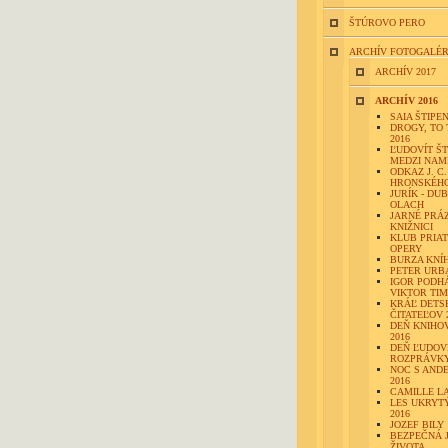
ŠTÚROVO PERO
ARCHÍV FOTOGALÉR
ARCHÍV 2017
ARCHÍV 2016
SAIA ŠTIPE
DROGY, TO 
2016
ĽUDOVÍT Š
MEDZI NAM
ODKAZ J. C.
HRONSKÉH
JURÍK - DUB
OLACH
JARNÉ PRÁ
KNIŽNICI
KLUB PRIA
OPERY
BURZA KNÍ
PETER URB
IGOR PODH
VIKTOR TI
KRÁĽ DETS
ČITATEĽOV 
DEŇ KNIHO
2016
DEŇ ĽUDOV
ROZPRÁVKY
NOC S AND
2016
CAMILLE L
LES UKRYTÝ
2016
JOZEF BILY
BEZPEČNÁ 
ŽIVOTA