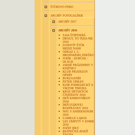
ŠTÚROVO PERO
ARCHÍV FOTOGALÉRIE
ARCHÍV 2017
ARCHÍV 2016
SAIA ŠTIPENDIÁ
DROGY, TO TEDA NIE
2016
ĽUDOVÍT ŠTÚR
MEDZI NAMI
ODKAZ J. C.
HRONSKÉHO DNEŠKU
JURÍK - DUBČEK -
OLACH
JARNÉ PRÁZDNINY V
KNIŽNICI
KLUB PRIATEĽOV
OPERY
BURZA KNÍH
PETER URBAN
IGOR PODHÁJECKÝ A
VIKTOR TIMURA
KRÁĽ DETSKÝCH
ČITATEĽOV 2016
DEŇ KNIHOVNÍKOV
2016
DEŇ ĽUDOVEJ
ROZPRÁVKY 2016
NOC S ANDERSENOM
2016
CAMILLE LABAS
LES UKRYTÝ V KNIHE
2016
JOZEF BILY
BEZPEČNÁ JESEŇ
ŽIVOTA