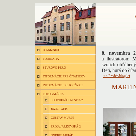
O KNIŽNICI
8. novembra 2
a ilustrátorom
M
PODUJATIA
svojich obľúbený
ŠTÚROVO PERO
Deti, hurá do čít
<< Predchádzajúci
INFORMÁCIE PRE ČITATEĽOV
MARTIN
INFORMÁCIE PRE KNIŽNICE
FOTOGALÉRIA
PODVODNÍCI NESPIA 2
JOZEF WEIS
GUSTÁV MURÍN
ERIKA JARKOVSKÁ 2
ONDREJ MIHÁĽ