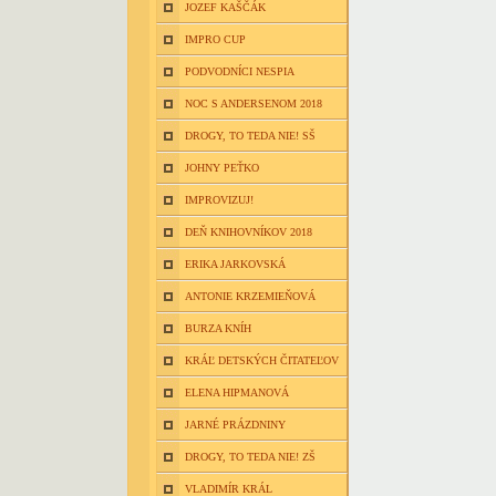
JOZEF KAŠČÁK
IMPRO CUP
PODVODNÍCI NESPIA
NOC S ANDERSENOM 2018
DROGY, TO TEDA NIE! SŠ
JOHNY PEŤKO
IMPROVIZUJ!
DEŇ KNIHOVNÍKOV 2018
ERIKA JARKOVSKÁ
ANTONIE KRZEMIEŇOVÁ
BURZA KNÍH
KRÁĽ DETSKÝCH ČITATEĽOV
ELENA HIPMANOVÁ
JARNÉ PRÁZDNINY
DROGY, TO TEDA NIE! ZŠ
VLADIMÍR KRÁL