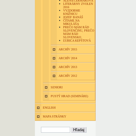
ALENA ČERMÁKOVÁ
LITERÁRNY ZVOLEN
2016
VYZDOBME
KNIŽNICU
JOZEF BANÁŠ
ČÍTAME NA
MIKULÁŠA
PREČO MÁM RÁD
SLOVENČINU, PREČO
MÁM RÁD
SLOVENSKO
ĽUBICA KEPŠTOVÁ
ARCHÍV 2015
ARCHÍV 2014
ARCHÍV 2013
ARCHÍV 2012
SENIORI
PUSTÝ HRAD (SEMINÁRE)
ENGLISH
MAPA STRÁNKY