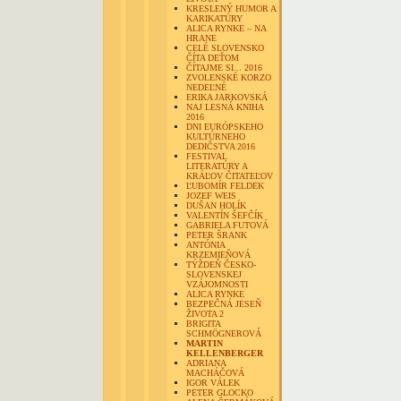
KRESLENÝ HUMOR A
KARIKATÚRY
ALICA RYNKE – NA
HRANE
CELÉ SLOVENSKO
ČÍTA DEŤOM
ČÍTAJME SI... 2016
ZVOLENSKÉ KORZO
NEDEĽNÉ
ERIKA JARKOVSKÁ
NAJ LESNÁ KNIHA
2016
DNI EURÓPSKEHO
KULTÚRNEHO
DEDIČSTVA 2016
FESTIVAL
LITERATÚRY A
KRÁĽOV ČITATEĽOV
ĽUBOMÍR FELDEK
JOZEF WEIS
DUŠAN HOLÍK
VALENTÍN ŠEFČÍK
GABRIELA FUTOVÁ
PETER ŠRANK
ANTÓNIA
KRZEMIEŇOVÁ
TÝŽDEŇ ČESKO-
SLOVENSKEJ
VZÁJOMNOSTI
ALICA RYNKE
BEZPEČNÁ JESEŇ
ŽIVOTA 2
BRIGITA
SCHMÖGNEROVÁ
MARTIN
KELLENBERGER
ADRIANA
MACHÁČOVÁ
IGOR VÁLEK
PETER GLOCKO