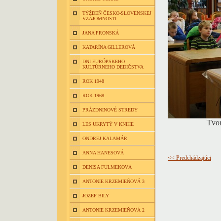
TÝŽDEŇ ČESKO-SLOVENSKEJ
VZÁJOMNOSTI
JANA PRONSKÁ
KATARÍNA GILLEROVÁ
DNI EURÓPSKEHO
KULTÚRNEHO DEDIČSTVA
ROK 1948
ROK 1968
PRÁZDNINOVÉ STREDY
Tvor
LES UKRYTÝ V KNIHE
ONDREJ KALAMÁR
ANNA HANESOVÁ
<< Predchádzajúci
DENISA FULMEKOVÁ
ANTONIE KRZEMIEŇOVÁ 3
JOZEF BILY
ANTONIE KRZEMIEŇOVÁ 2