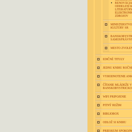
RENOVÁCIA
ODDELENÍ 
LITERATÚRY
ELEKTRONI
ZDROJOV
MINISTERSTVO
KULTÚRY SR
BANSKOBYSTR
SAMOSPRÁVNY
MESTO ZVOLE
EDIČNÉ TITULY
JEDNU KNIHU ROČN
VYHODNOTENIE ANK
ČÍTANIE MLÁDEŽE V
BANSKOBYSTRICKO
WIFI PRIPOJENIE
PITNÝ REŽIM
BIBLIOBOX
ODLOŽ SI KNIHU
PRIESKUM SPOKOJN