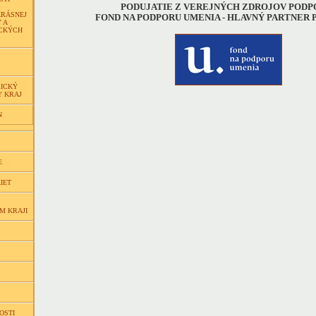
PODUJATIE Z VEREJNÝCH ZDROJOV PODP
KRÁSNEJ
FOND NA PODPORU UMENIA - HLAVNÝ PARTNER
 A
CKÝCH
ICKÝ
 KRAJ
N
E
IET
M KRAJI
OSTI