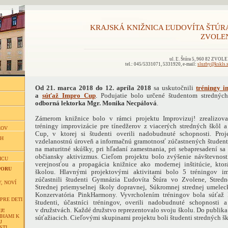
KRAJSKÁ KNIŽNICA ĽUDOVÍTA ŠTÚR
ZVOLE
ul. Ľ. Štúra 5, 960 82 ZVOL
tel.: 045/5331071, 5331920, e-mail:
sluzby@kskls.
Od 21. marca 2018 do 12. apríla 2018
sa uskutočnili
tréningy i
a
súťaž Impro Cup
. Podujatie bolo určené študentom stredných
odborná lektorka Mgr. Monika Necpálová
.
Zámerom knižnice bolo v rámci projektu Improvizuj! zrealizovať
tréningy improvizácie pre tínedžerov z viacerých stredných škôl 
ĽOV
Cup, v ktorej si študenti overili nadobudnuté schopnosti. Proje
CH
vzdelanostnú úroveň a informačnú gramotnosť zúčastnených študent
na maturitné skúšky, pri hľadaní zamestnania, pri sebapresadení sa
občiansky aktivizmus. Cieľom projektu bolo zvýšenie návštevnost
ICU
verejnosťou a propagácia knižnice ako modernej inštitúcie, kto
PORU
školou. Hlavnými projektovými aktivitami bolo 5 tréningov im
zúčastnili študenti Gymnázia Ľudovíta Štúra vo Zvolene, Stredne
, NOVÍ
Strednej priemyselnej školy dopravnej, Súkromnej strednej umele
Konzervatória PinkHarmony. Vyvrcholením tréningov bola súťaž 
PRE DETI
študenti, účastníci tréningov, overili nadobudnuté schopnosti 
v družstvách. Každé družstvo reprezentovalo svoju školu. Do publika
J!
IHAMI K
súťažiacich. Cieľovými skupinami projektu boli študenti stredných š
J
STI