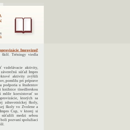
A
N
EN
sk
mprovizácie Imrovizuj!
 škôl. Tréningy viedla
 vzdelávacie aktivity,
a záverečnú súťaž Impro
ktové aktivity zvýšili
ov, pomôžu pri príprave
 a podporia u študentov
i knižnice tínedžerskou
rá môže koexistovať so
provizácie, ktorých sa
j zdravotníckej školy,
ckej školy vo Zvolene a
Impro Cup, v ktorej si
a súťažili medzi sebou
 boli pozvaní spolužiaci
kôl.