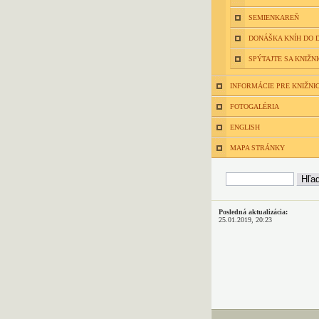
SEMIENKAREŇ
DONÁŠKA KNÍH DO
SPÝTAJTE SA KNIŽN
INFORMÁCIE PRE KNIŽNI
FOTOGALÉRIA
ENGLISH
MAPA STRÁNKY
Posledná aktualizácia:
25.01.2019, 20:23