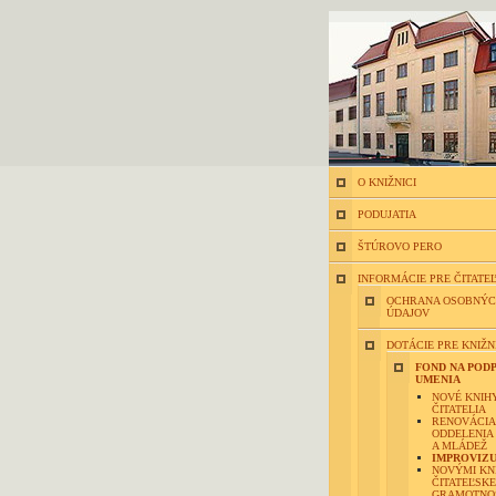
O KNIŽNICI
PODUJATIA
ŠTÚROVO PERO
INFORMÁCIE PRE ČITATE
OCHRANA OSOBNÝ
ÚDAJOV
DOTÁCIE PRE KNIŽN
FOND NA POD
UMENIA
NOVÉ KNIHY
ČITATELIA
RENOVÁCIA
ODDELENIA 
A MLÁDEŽ
IMPROVIZU
NOVÝMI KN
ČITATEĽSKE
GRAMOTNO