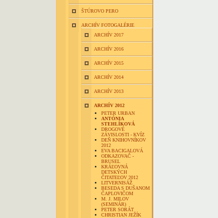
ŠTÚROVO PERO
ARCHÍV FOTOGALÉRIE
ARCHÍV 2017
ARCHÍV 2016
ARCHÍV 2015
ARCHÍV 2014
ARCHÍV 2013
ARCHÍV 2012
PETER URBAN
ANTÓNIA
STEHLÍKOVÁ
DROGOVÉ
ZÁVISLOSTI - KVÍZ
DEŇ KNIHOVNÍKOV
2012
EVA BACIGALOVÁ
ODKAZOVAČ -
BRUSEL
KRÁĽOVNÁ
DETSKÝCH
ČITATEĽOV 2012
LITVERNISÁŽ
BESEDA S DUŠANOM
ČAPLOVIČOM
M. J. MILOV
(SEMINÁR)
PETER SORÁT
CHRISTIAN JEŽÍK