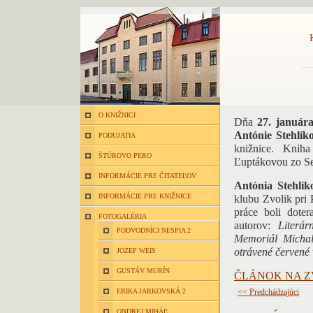
O KNIŽNICI
Dňa
27. január
Antónie Stehlík
PODUJATIA
knižnice. Knih
ŠTÚROVO PERO
Ľuptákovou zo Sen
INFORMÁCIE PRE ČITATEĽOV
Antónia Stehlík
INFORMÁCIE PRE KNIŽNICE
klubu Zvolik pri
práce boli doter
FOTOGALÉRIA
autorov:
Literá
PODVODNÍCI NESPIA 2
Memoriál Micha
otrávené červené 
JOZEF WEIS
GUSTÁV MURÍN
ČLÁNOK NA Z
ERIKA JARKOVSKÁ 2
<< Predchádzajúci
ONDREJ MIHÁĽ