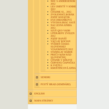
NOC S ANDERSENOM
2012
LES UKRYTÝ V KNIHE
2012
ČÍTAJME SI... 2012
ZVOLENSKÝ RODÁK
JOZEF KOZÁČEK
EVA URBANÍKOVÁ
VÝSTAVA PRÁC SSUŠ
NAJ LESNÁ KNIHA
2012
SZUŠ QUO VADIS
LITERÁRNY ZVOLEN
2012
JOZEF BANÁŠ
VÁCLAV KOCIAN
TÝŽDEŇ ČESKO-
SLOVENSKEJ
VZÁJOMNOSTI 2012
STANISLAV HÁBER
PREČO MÁM RÁD
SLOVENČINU
ČÍTANIE V DŽEZVE
ČERVENÁ ČIAPOČKA
K SVETLU
KMOŠTINCOVÁ ANNA
SENIORI
PUSTÝ HRAD (SEMINÁRE)
ENGLISH
MAPA STRÁNKY