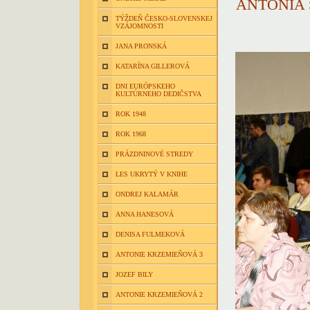
ANTÓNIA 
TÝŽDEŇ ČESKO-SLOVENSKEJ
VZÁJOMNOSTI
JANA PRONSKÁ
KATARÍNA GILLEROVÁ
DNI EURÓPSKEHO
KULTÚRNEHO DEDIČSTVA
ROK 1948
ROK 1968
PRÁZDNINOVÉ STREDY
LES UKRYTÝ V KNIHE
ONDREJ KALAMÁR
ANNA HANESOVÁ
DENISA FULMEKOVÁ
ANTONIE KRZEMIEŇOVÁ 3
JOZEF BILY
ANTONIE KRZEMIEŇOVÁ 2