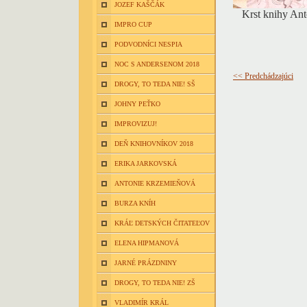
JOZEF KAŠČÁK
Krst knihy Ant
IMPRO CUP
PODVODNÍCI NESPIA
NOC S ANDERSENOM 2018
<< Predchádzajúci
DROGY, TO TEDA NIE! SŠ
JOHNY PEŤKO
IMPROVIZUJ!
DEŇ KNIHOVNÍKOV 2018
ERIKA JARKOVSKÁ
ANTONIE KRZEMIEŇOVÁ
BURZA KNÍH
KRÁĽ DETSKÝCH ČITATEĽOV
ELENA HIPMANOVÁ
JARNÉ PRÁZDNINY
DROGY, TO TEDA NIE! ZŠ
VLADIMÍR KRÁL