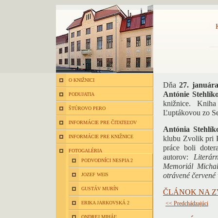
O KNIŽNICI
Dňa
27. január
Antónie Stehlík
PODUJATIA
knižnice. Knih
ŠTÚROVO PERO
Ľuptákovou zo Sen
INFORMÁCIE PRE ČITATEĽOV
Antónia Stehlík
INFORMÁCIE PRE KNIŽNICE
klubu Zvolik pri
práce boli doter
FOTOGALÉRIA
autorov:
Literá
PODVODNÍCI NESPIA 2
Memoriál Micha
otrávené červené 
JOZEF WEIS
GUSTÁV MURÍN
ČLÁNOK NA Z
ERIKA JARKOVSKÁ 2
<< Predchádzajúci
ONDREJ MIHÁĽ