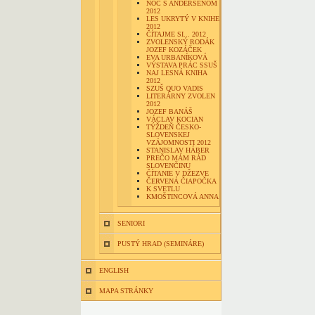
NOC S ANDERSENOM
2012
LES UKRYTÝ V KNIHE
2012
ČÍTAJME SI... 2012
ZVOLENSKÝ RODÁK
JOZEF KOZÁČEK
EVA URBANÍKOVÁ
VÝSTAVA PRÁC SSUŠ
NAJ LESNÁ KNIHA
2012
SZUŠ QUO VADIS
LITERÁRNY ZVOLEN
2012
JOZEF BANÁŠ
VÁCLAV KOCIAN
TÝŽDEŇ ČESKO-
SLOVENSKEJ
VZÁJOMNOSTI 2012
STANISLAV HÁBER
PREČO MÁM RÁD
SLOVENČINU
ČÍTANIE V DŽEZVE
ČERVENÁ ČIAPOČKA
K SVETLU
KMOŠTINCOVÁ ANNA
SENIORI
PUSTÝ HRAD (SEMINÁRE)
ENGLISH
MAPA STRÁNKY