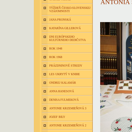
ANTÓNIA 
TÝŽDEŇ ČESKO-SLOVENSKEJ
VZÁJOMNOSTI
JANA PRONSKÁ
KATARÍNA GILLEROVÁ
DNI EURÓPSKEHO
KULTÚRNEHO DEDIČSTVA
ROK 1948
ROK 1968
PRÁZDNINOVÉ STREDY
LES UKRYTÝ V KNIHE
ONDREJ KALAMÁR
ANNA HANESOVÁ
DENISA FULMEKOVÁ
ANTONIE KRZEMIEŇOVÁ 3
JOZEF BILY
ANTONIE KRZEMIEŇOVÁ 2