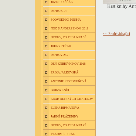
JOZEF KAŠČÁK
Krst knihy Ant
IMPRO CUP
PODVODNÍCI NESPIA
NOC S ANDERSENOM 2018
<< Predchádzajúci
DROGY, TO TEDA NIE! SŠ
JOHNY PEŤKO
IMPROVIZUJ!
DEŇ KNIHOVNÍKOV 2018
ERIKA JARKOVSKÁ
ANTONIE KRZEMIEŇOVÁ
BURZA KNÍH
KRÁĽ DETSKÝCH ČITATEĽOV
ELENA HIPMANOVÁ
JARNÉ PRÁZDNINY
DROGY, TO TEDA NIE! ZŠ
VLADIMÍR KRÁL