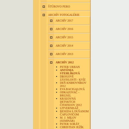
ŠTÚROVO PERO
ARCHÍV FOTOGALÉRIE
ARCHÍV 2017
ARCHÍV 2016
ARCHÍV 2015
ARCHÍV 2014
ARCHÍV 2013
ARCHÍV 2012
PETER URBAN
ANTÓNIA
STEHLÍKOVÁ
DROGOVÉ
ZÁVISLOSTI - KVÍZ
DEŇ KNIHOVNÍKOV
2012
EVA BACIGALOVÁ
ODKAZOVAČ -
BRUSEL
KRÁĽOVNÁ
DETSKÝCH
ČITATEĽOV 2012
LITVERNISÁŽ
BESEDA S DUŠANOM
ČAPLOVIČOM
M. J. MILOV
(SEMINÁR)
PETER SORÁT
CHRISTIAN JEŽÍK